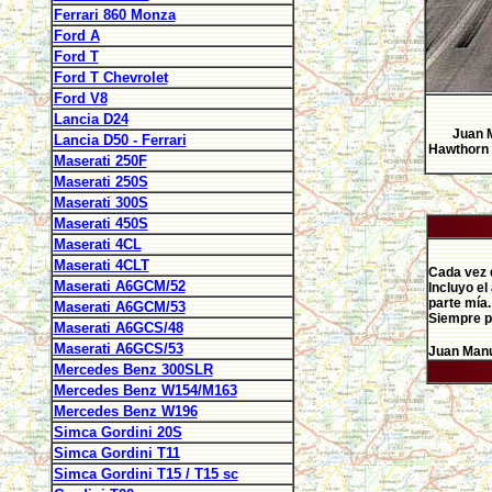
Ferrari 860 Monza
Ford A
Ford T
Ford T Chevrolet
Ford V8
Lancia D24
Juan M
Lancia D50 - Ferrari
Hawthorn 
Maserati 250F
Maserati 250S
Maserati 300S
Maserati 450S
Maserati 4CL
Maserati 4CLT
Cada vez q
Maserati A6GCM/52
Incluyo el
parte mía.
Maserati A6GCM/53
Siempre pe
Maserati A6GCS/48
Maserati A6GCS/53
Juan Manu
Mercedes Benz 300SLR
Mercedes Benz W154/M163
Mercedes Benz W196
Simca Gordini 20S
Simca Gordini T11
Simca Gordini T15 / T15 sc