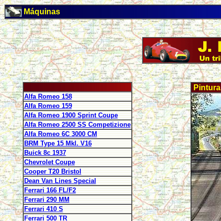
Máquinas
Pintura
Alfa Romeo 158
Alfa Romeo 159
Alfa Romeo 1900 Sprint Coupe
Alfa Romeo 2500 SS Competizione
Alfa Romeo 6C 3000 CM
BRM Type 15 Mkl. V16
Buick 8c 1937
Chevrolet Coupe
Cooper T20 Bristol
Dean Van Lines Special
Ferrari 166 FL/F2
Ferrari 290 MM
Ferrari 410 S
Ferrari 500 TR