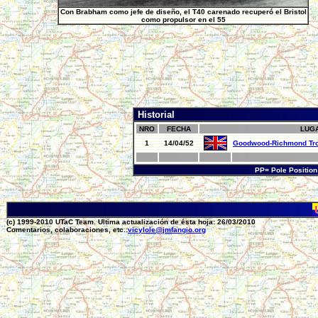
Con Brabham como jefe de diseño, el T40 carenado recuperó el Bristol
como propulsor en el 55
Historial
NRO
FECHA
LUG
1
14/04/52
Goodwood-Richmond Tr
PP= Pole Positio
(c) 1999-2010 UTaC Team. Ultima actualización de ésta hoja: 26/03/2010
Comentarios, colaboraciones, etc.:
vicylole@jmfangio.org