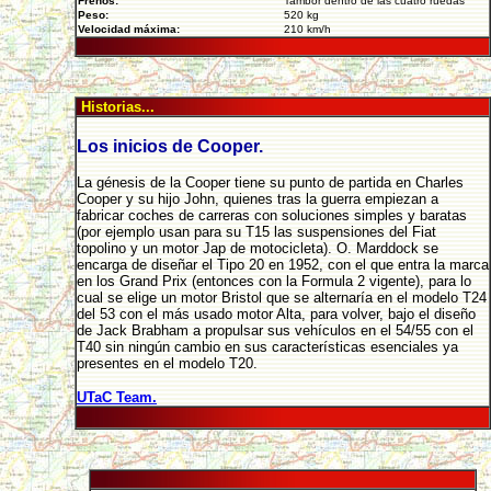
Frenos:
Tambor dentro de las cuatro ruedas
Peso:
520 kg
Velocidad máxima:
210 km/h
Historias...
Los inicios de Cooper.
La génesis de la Cooper tiene su punto de partida en Charles
Cooper y su hijo John, quienes tras la guerra empiezan a
fabricar coches de carreras con soluciones simples y baratas
(por ejemplo usan para su T15 las suspensiones del Fiat
topolino y un motor Jap de motocicleta). O. Marddock se
encarga de diseñar el Tipo 20 en 1952, con el que entra la marca
en los Grand Prix (entonces con la Formula 2 vigente), para lo
cual se elige un motor Bristol que se alternaría en el modelo T24
del 53 con el más usado motor Alta, para volver, bajo el diseño
de Jack Brabham a propulsar sus vehículos en el 54/55 con el
T40 sin ningún cambio en sus características esenciales ya
presentes en el modelo T20.
UTaC Team.