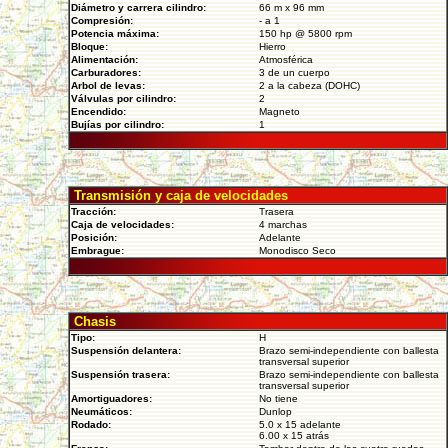
Diámetro y carrera cilindro:
66 m x 96 mm
Compresión:
- a 1
Potencia máxima:
150 hp @ 5800 rpm
Bloque:
Hierro
Alimentación:
Atmosférica
Carburadores:
3 de un cuerpo
Arbol de levas:
2 a la cabeza (DOHC)
Válvulas por cilindro:
2
Encendido:
Magneto
Bujías por cilindro:
1
Transmisión y caja de velocidades
Tracción:
Trasera
Caja de velocidades:
4 marchas
Posición:
Adelante
Embrague:
Monodisco Seco
Chasis
Tipo:
H
Suspensión delantera:
Brazo semi-independiente con ballesta
transversal superior
Suspensión trasera:
Brazo semi-independiente con ballesta
transversal superior
Amortiguadores:
No tiene
Neumáticos:
Dunlop
Rodado:
5.0 x 15 adelante
6.00 x 15 atrás