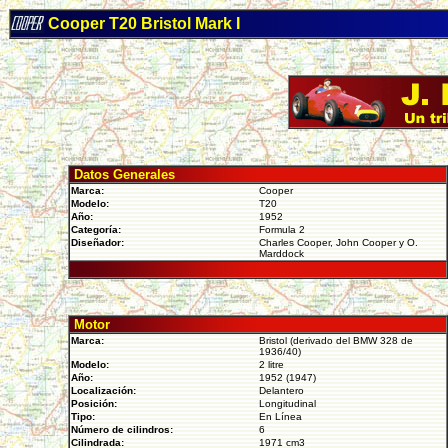
Cooper T20 Bristol Mark I
Datos Generales
Marca:
Cooper
Modelo:
T20
Año:
1952
Categoría:
Formula 2
Diseñador:
Charles Cooper, John Cooper y O.
Marddock
Motor
Marca:
Bristol (derivado del BMW 328 de
1936/40)
Modelo:
2 litre
Año:
1952 (1947)
Localización:
Delantero
Posición:
Longitudinal
Tipo:
En Línea
Número de cilindros:
6
Cilindrada:
1971 cm3