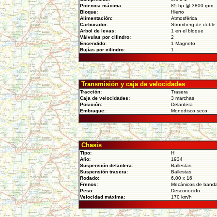
Potencia máxima:
85 hp @ 3800 rpm
Bloque:
Hierro
Alimentación:
Atmosférica
Carburador:
Stromberg de doble
Arbol de levas:
1 en el bloque
Válvulas por cilindro:
2
Encendido:
1 Magneto
Bujías por cilindro:
1
Transmisión y caja de velocidades
Tracción:
Trasera
Caja de velocidades:
3 marchas
Posición:
Delantera
Embrague:
Monodisco seco
Chasis
Tipo:
H
Año:
1934
Suspensión delantera:
Ballestas
Suspensión trasera:
Ballestas
Rodado:
6.00 x 16
Frenos:
Mecánicos de banda
Peso:
Desconocido
Velocidad máxima:
170 km/h