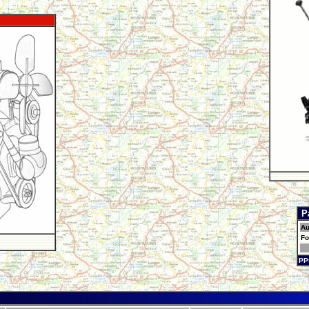
P
Au
Fo
PP