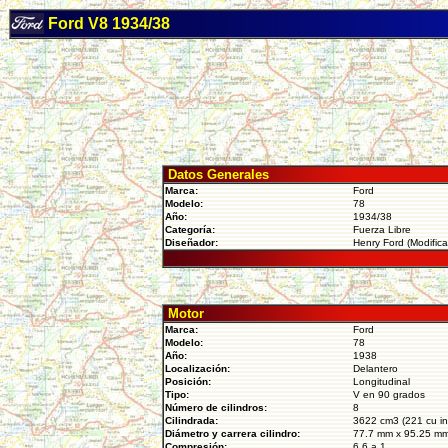
Ford V8 1934/38
Datos Generales
Marca:
Ford
Modelo:
78
Año:
1934/38
Categoría:
Fuerza Libre
Diseñador:
Henry Ford (Modific
Motor
Marca:
Ford
Modelo:
78
Año:
1938
Localización:
Delantero
Posición:
Longitudinal
Tipo:
V en 90 grados
Número de cilindros:
8
Cilindrada:
3622 cm3 (221 cu in
Diámetro y carrera cilindro:
77.7 mm x 95.25 m
Compresión:
6.6 a 1