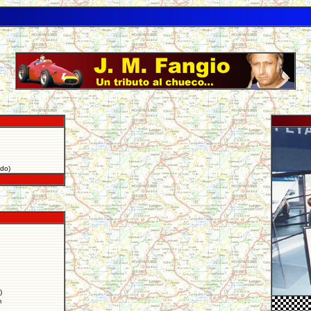
ado)
)
m