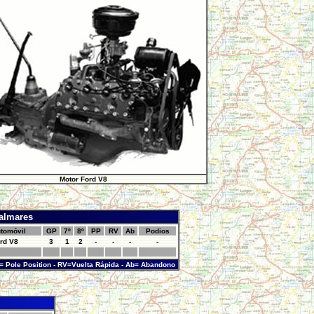
Motor Ford V8
almares
tomóvil
GP
7º
8º
PP
RV
Ab
Podios
rd V8
3
1
2
-
-
-
-
= Pole Position - RV=Vuelta Rápida - Ab= Abandono