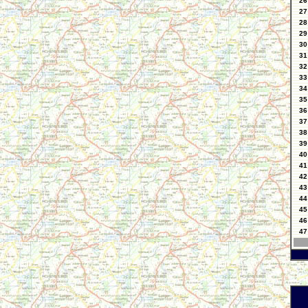
26
27
28
29
30
31
32
33
34
35
36
37
38
39
40
41
42
43
44
45
46
47