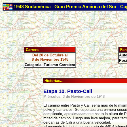
1948 Sudamérica - Gran Premio América del Sur - Cap
Carrera
Fan
Del 20 de Octubre al
Auto
8 de Noviembre 1948
Posi
Categoría:
Turismo Carretera
Historias...
Etapa 10. Pasto-Cali
Miércoles, 3 de Noviembre de 1948
El camino entre Pasto y Cali sería más de lo mism
polvo y barrancos. Se esperaba una primera secci
complicada, aproximadamente hasta la altura de 
mitad de camino. Luego una leve mejora, para term
cercanías de Cali a una buena velocidad.
El recorrido total de la etapa sería de 440,4 kilóme