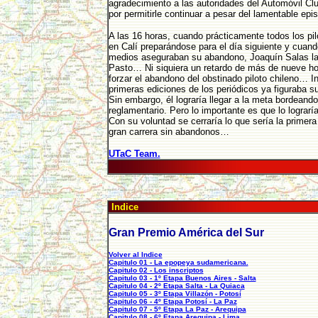
agradecimiento a las autoridades del Automóvil Cl
por permitirle continuar a pesar del lamentable epis
A las 16 horas, cuando prácticamente todos los pi
en Calí preparándose para el día siguiente y cuand
medios aseguraban su abandono, Joaquín Salas l
Pasto… Ni siquiera un retardo de más de nueve ho
forzar el abandono del obstinado piloto chileno… I
primeras ediciones de los periódicos ya figuraba
Sin embargo, él lograría llegar a la meta bordeando
reglamentario. Pero lo importante es que lo lograrí
Con su voluntad se cerraría lo que sería la primera
gran carrera sin abandonos…
UTaC Team.
Indice
Gran Premio América del Sur
Volver al Indice
Capitulo 01 - La epopeya sudamericana.
Capitulo 02 - Los inscriptos
Capitulo 03 - 1º Etapa Buenos Aires - Salta
Capitulo 04 - 2º Etapa Salta - La Quiaca
Capitulo 05 - 3º Etapa Villazón - Potosí
Capitulo 06 - 4º Etapa Potosí - La Paz
Capitulo 07 - 5º Etapa La Paz - Arequipa
Capitulo 08 - 6º Etapa Arequipa - Lima