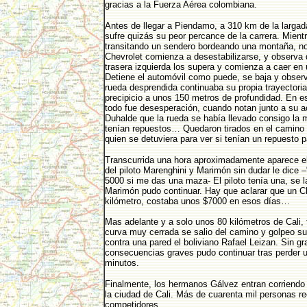
gracias a la Fuerza Aérea colombiana.
Antes de llegar a Piendamo, a 310 km de la larga
sufre quizás su peor percance de la carrera. Mient
transitando un sendero bordeando una montaña, no
Chevrolet comienza a desestabilizarse, y observa 
trasera izquierda los supera y comienza a caer e
Detiene el automóvil como puede, se baja y observ
rueda desprendida continuaba su propia trayectoria
precipicio a unos 150 metros de profundidad. En 
todo fue desesperación, cuando notan junto a su
Duhalde que la rueda se había llevado consigo la 
tenían repuestos… Quedaron tirados en el camino
quien se detuviera para ver si tenían un repuesto 
Transcurrida una hora aproximadamente aparece el
del piloto Marenghini y Marimón sin dudar le dice 
5000 si me das una maza- El piloto tenía una, se l
Marimón pudo continuar. Hay que aclarar que un C
kilómetro, costaba unos $7000 en esos días…
Mas adelante y a solo unos 80 kilómetros de Cali
curva muy cerrada se salio del camino y golpeo su
contra una pared el boliviano Rafael Leizan. Sin g
consecuencias graves pudo continuar tras perder 
minutos.
Finalmente, los hermanos Gálvez entran corriendo
la ciudad de Cali. Más de cuarenta mil personas re
competidores.