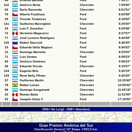
86
Ernesto Baronio
Ford
7:58'17"
114
Américo Berta
Chevrolet
7:59'06"
64
Darío Ramonda
Chevrolet
8:01'51"
76
Alberto Fouillioux
Ford
8:03'58"
29
Vicente Tirabasso
Ford
8:18'00"
141
Guillermo Marenghini
Chevrolet
8:29'30"
34
Luis F. González
Ford
8:29'48"
72
Herminio Magaracci
Ford
8:37'57"
77
José Leoncio Rodríguez
Ford
8:44'58"
125
Rafael Staccioli
Ford
8:46'45"
33
Eduardo Della Magiora
Ford
8:46'52"
12
Domingo Marimón
Chevrolet
8:53'05"
71
Luis Santos
Ford
8:58'23"
60
Américo Giménez
Ford
9:08'23"
46
Eduardo Orcola
Chevrolet
9:15'07"
104
Eugenio Bría
Ford
9:20'19"
129
René Nelly Pfister
Chevrolet
9:42'20"
57
Guillermo Martín
Chevrolet
10:25'40"
78
Rafael Leizan
Chevrolet
10:55'42"
98
Domingo Sanguinetti
Chevrolet
11:05'18"
43
Román Balta
Chevrolet
11:51'00"
53
Joaquín Salas F.
Ford
17:10'00"
DNS= No Largó - DNF= Abandonó
Gran Premio América del Sur
Clasificación General 10º Etapa -7293,5 km-