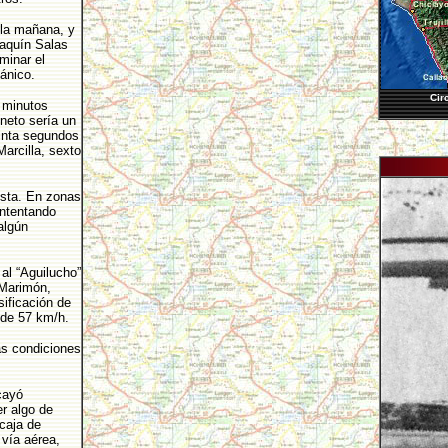
 la mañana, y
oaquín Salas
minar el
ánico.
Cir
 minutos
neto sería un
einta segundos
arcilla, sexto
esta. En zonas
intentando
algún
al “Aguilucho”
 Marimón,
ificación de
 de 57 km/h.
s condiciones
cayó
r algo de
 caja de
 vía aérea,