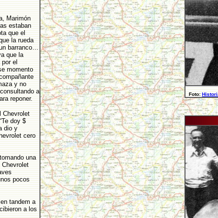
da, Marimón
ras estaban
ta que el
que la rueda
n un barranco…
a que la
 por el
ese momento
 acompañante
maza y no
 consultando a
Foto:
Histor
para reponer.
 Chevrolet
–“Te doy $
a dio y
hevrolet cero
, tomando una
 Chevrolet
raves
unos pocos
 en tandem a
cibieron a los