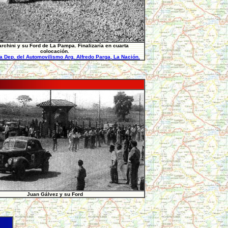
rchini y su Ford de La Pampa. Finalizaría en cuarta
colocación.
ia Dep. del Automovilismo Arg. Alfredo Parga, La Nación.
Juan Gálvez y su Ford