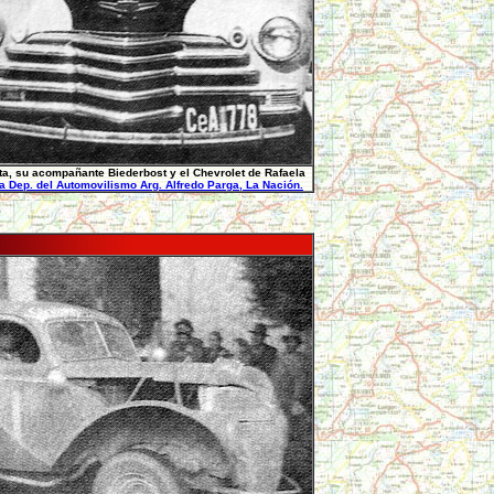
a, su acompañante Biederbost y el Chevrolet de Rafaela
ia Dep. del Automovilismo Arg. Alfredo Parga, La Nación.