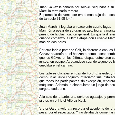
Juan Gálvez le ganaría por solo 46 segundos a su
Marcilla terminaría tercero…
El promedio del vencedor era el mas bajo de todos
de tan solo 61,98 km/h.
Juan Marchini lograba un excelente cuarto lugar.
Marimón a pesar de su gran retraso, lograría mante
puesto de la clasificación general. Es que la difere
cuando comenzó la última etapa con Eusebio Marci
más de dos horas…
Por otro lado a partir de Calí, la diferencia con lo
Gálvez aparecía en el horizonte como indesconta
que los Gálvez en las últimas etapas estuvieron co
juntos, en equipo. Ayudándose cuando alguno de l
quedaba en el camino.
Los talleres oficiales en Cali de Ford, Chevrolet y
como un acuerdo conjunto, ofrecieron sus instalac
que todos los participantes sin excepción, reparar
máquinas. Además le obsequiaron un juego de neu
cargo a cada uno.
A la seis de la tarde, una serie de agasajos y prem
pilotos en el Hotel Alférez Real.
Víctor García volvía a recordar el accidente del día
pesar por el espectador. Y no dejaba de comentar 