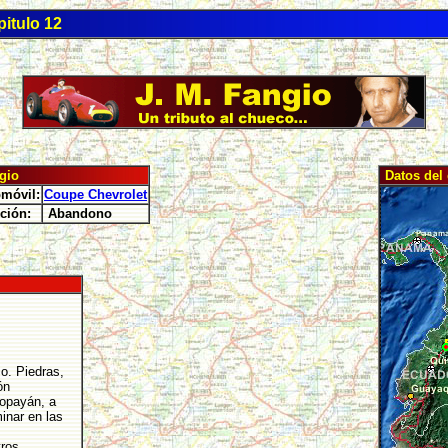
itulo 12
gio
Datos del 
móvil:
Coupe Chevrolet
ción:
Abandono
o. Piedras,
ón
Popayán, a
inar en las
tros.