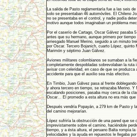
La salida de Pasto reglamentaría fue a las seis de
solo se presentaban 46 automóviles. El Chileno J
no se presentaba en el control, y nadie podía deter
motivo aunque todos imaginaban un problema mec
Por el caserío de Cartago, Oscar Gálvez pasaba 5
antes que su hermano, aunque primero por tiempo 
arriesgado Manuel Merino, seguido a un minuto tr
por Oscar. Tercero Bojanich, cuarto López, quinto M
Marimón y séptimo Juan Gálvez.
Aviones militares colombianos se sumaban a la fi
completamente despobladas sobrevolaban la ruta 
avisar con celeridad, en caso de que se produzca 
accidente para que el auxilio sea más efectivo.
En Timbio, Juan Gálvez pasa al frente doblegando 
y ahora tercero en tiempo, se retrazaba Merino. Y
escalando posiciones, pasaba muy cerca de la clas
Oscar… El promedio a esta altura no era más que
Después vendría Popayán, a 279 km de Pasto y la
del camino mejorarían.
López sufriría la obstrucción de una pared que se 
imprevistamente sobre el camino, haciéndole perde
tiempo, y a ésta altura, el peruano Balta rompía la
velocidades y la ayuda en repuestos le llegaba por