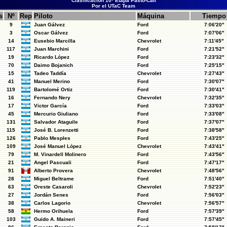
Clasificación 10º Etapa Pasto-Cali
Por el UTaC Team
s
Nº
Rep
Piloto
Máquina
Tiempo
9
Juan Gálvez
Ford
7:06'20"
3
Oscar Gálvez
Ford
7:07'06"
14
Eusebio Marcilla
Chevrolet
7:11'45"
117
Juan Marchini
Ford
7:21'52"
19
Ricardo López
Ford
7:23'32"
70
Daimo Bojanich
Ford
7:25'15"
15
Tadeo Taddía
Chevrolet
7:27'43"
41
Manuel Merino
Ford
7:30'07"
119
Bartolomé Ortiz
Ford
7:30'41"
16
Fernando Nery
Chevrolet
7:32'35"
17
Victor García
Ford
7:33'03"
45
Mercurio Giuliano
Ford
7:33'08"
131
Salvador Ataguile
Ford
7:37'07"
115
José B. Lorenzetti
Ford
7:38'58"
126
Pablo Mesples
Ford
7:43'25"
109
José Manuel López
Chevrolet
7:43'41"
79
M. Vinardell Molinero
Ford
7:43'56"
21
Angel Pascuali
Ford
7:47'17"
91
Alberto Provera
Chevrolet
7:48'56"
28
Miguel Beltrame
Ford
7:51'40"
63
Oreste Casaroli
Chevrolet
7:52'23"
27
Jordán Senes
Ford
7:56'03"
38
Carlos Lagorio
Chevrolet
7:56'57"
58
Hermo Orihuela
Ford
7:57'39"
103
Guido A. Maineri
Ford
7:57'45"