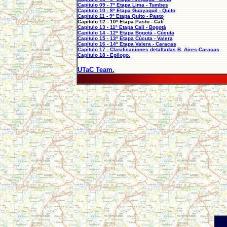
Capitulo 09 - 7º Etapa Lima - Tumbes
Capitulo 10 - 8º Etapa Guayaquil - Quito
Capitulo 11 - 9º Etapa Quito - Pasto
Capitulo 12 - 10º Etapa Pasto - Calí
Capitulo 13 - 11º Etapa Calí - Bogotá
Capitulo 14 - 12º Etapa Bogotá - Cúcuta
Capitulo 15 - 13º Etapa Cúcuta - Valera
Capitulo 16 - 14º Etapa Valera - Caracas
Capitulo 17 - Clasificaciones detalladas B. Aires-Caracas
Capitulo 18 - Epilogo.
UTaC Team.