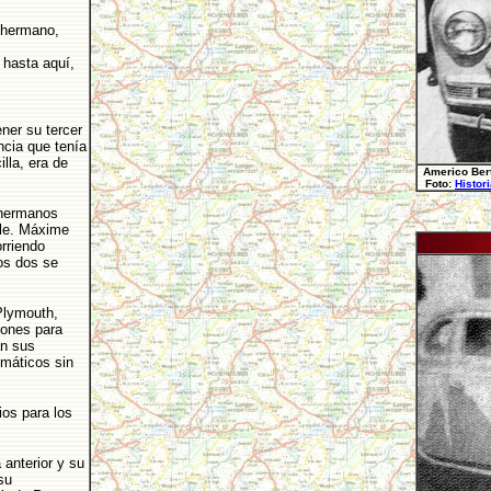
 hermano,
 hasta aquí,
ner su tercer
ncia que tenía
lla, era de
Americo Bert
Foto:
Histor
s hermanos
ble. Máxime
rriendo
os dos se
 Plymouth,
iones para
an sus
máticos sin
ios para los
 anterior y su
su