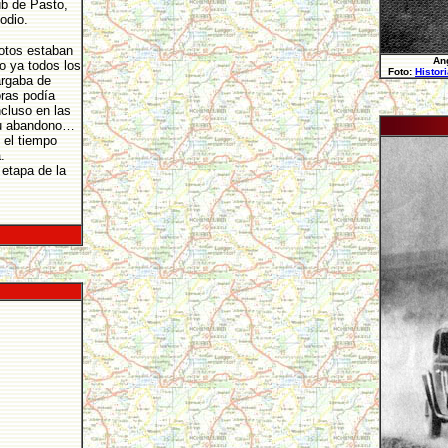
ub de Pasto,
odio.
lotos estaban
Ang
o ya todos los
Foto:
Histor
argaba de
ras podía
ncluso en las
 su abandono…
 el tiempo
a.
 etapa de la