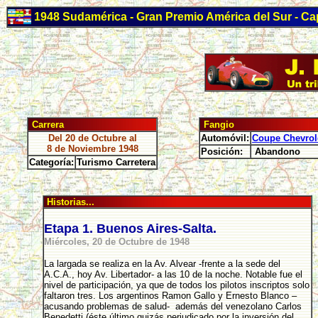
1948 Sudamérica - Gran Premio América del Sur - Cap
Carrera
Fangio
Del 20 de Octubre al
Automóvil:
Coupe Chevrol
8 de Noviembre 1948
Posición:
Abandono
Categoría:
Turismo Carretera
Historias...
Etapa 1. Buenos Aires-Salta.
Miércoles, 20 de Octubre de 1948
La largada se realiza en la Av. Alvear -frente a la sede del
A.C.A., hoy Av. Libertador- a las 10 de la noche. Notable fue el
nivel de participación, ya que de todos los pilotos inscriptos solo
faltaron tres. Los argentinos Ramon Gallo y Ernesto Blanco –
acusando problemas de salud- además del venezolano Carlos
Benedetti (éste último quizás perjudicado por la inversión del