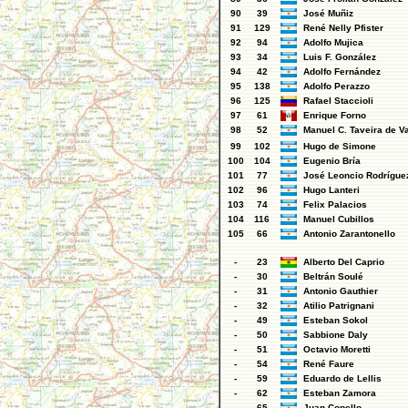
90
39
José Muñiz
91
129
René Nelly Pfister
92
94
Adolfo Mujica
93
34
Luis F. González
94
42
Adolfo Fernández
95
138
Adolfo Perazzo
96
125
Rafael Staccioli
97
61
Enrique Forno
98
52
Manuel C. Taveira de V
99
102
Hugo de Simone
100
104
Eugenio Bría
101
77
José Leoncio Rodrígue
102
96
Hugo Lanteri
103
74
Felix Palacios
104
116
Manuel Cubillos
105
66
Antonio Zarantonello
-
23
Alberto Del Caprio
-
30
Beltrán Soulé
-
31
Antonio Gauthier
-
32
Atilio Patrignani
-
49
Esteban Sokol
-
50
Sabbione Daly
-
51
Octavio Moretti
-
54
René Faure
-
59
Eduardo de Lellis
-
62
Esteban Zamora
-
65
Juan Copello