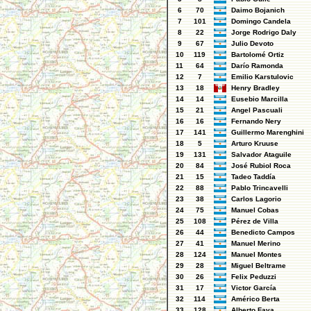
6
70
Daimo Bojanich
7
101
Domingo Candela
8
22
Jorge Rodrigo Daly
9
67
Julio Devoto
10
119
Bartolomé Ortiz
11
64
Darío Ramonda
12
7
Emilio Karstulovic
13
18
Henry Bradley
14
14
Eusebio Marcilla
15
21
Angel Pascuali
16
16
Fernando Nery
17
141
Guillermo Marenghini
18
5
Arturo Kruuse
19
131
Salvador Ataguile
20
84
José Rubiol Roca
21
15
Tadeo Taddía
22
88
Pablo Trincavelli
23
38
Carlos Lagorio
24
75
Manuel Cobas
25
108
Pérez de Villa
26
44
Benedicto Campos
27
41
Manuel Merino
28
124
Manuel Montes
29
28
Miguel Beltrame
30
26
Felix Peduzzi
31
17
Victor García
32
114
Américo Berta
33
128
Alberto Fava