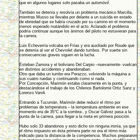
que en algunos lugares solo pasaba un automóvil.
También se detenía y resolvía un problema mecánico Marcilla,
mientras Musso se llevaba por delante a un suicida en estado
de ebriedad que se había cruzado por su camino en el momento
menos esperado matándolo en el acto. Aclarado el problema
podría continuar aunque los ánimos del piloto no estuvieran para
la carrera.
Luis Echeverría volcaba en Frías y era auxiliado por Roude que
se detenía al ver el Chevrolet dando tumbos. Por suerte sin
consecuencias graves siguen en la lucha.
Esteban Zamora y el boliviano Del Carpio –nuevamente- vuelcan
en distintos accidentes y abandonaban.
Otro que daba un tumbo era Perazzo, volviendo la máquina a
sus cuatro ruedas y continuando como si nada.
Por Concepción, Marimón estaba claramente en la punta, y
destacándose el trabajo de los Chilenos Bartolomé Ortiz Sanz y
Lorenzo Varoli.
Entrando a Tucumán, Marimón debe reducir el ritmo por
problemas de temperatura – la temperatura ambiente en ese
momento era de 35°C a la sombra-, y Oscar Gálvez pasa a la
punta de la carrera, para llegar a la meta en primera posición.
Hubo solo 33 abandonos y esto dicho sin ninguna ironía, ya que
el ritmo impuesto en ésta primera parte no era el ritmo más
indicado para la distancia de la competencia. Muchos prepararon