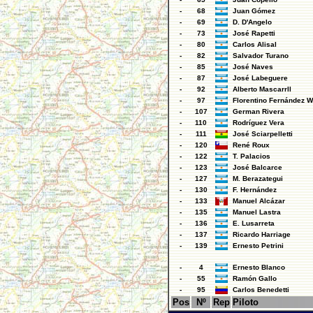
-
68
Juan Gómez
-
69
D. D'Angelo
-
73
José Rapetti
-
80
Carlos Alisal
-
82
Salvador Turano
-
85
José Naves
-
87
José Labeguere
-
92
Alberto Mascarrll
-
97
Florentino Fernández W
-
107
German Rivera
-
110
Rodríguez Vera
-
111
José Sciarpelletti
-
120
René Roux
-
122
T. Palacios
-
123
José Balcarce
-
127
M. Berazategui
-
130
F. Hernández
-
133
Manuel Alcázar
-
135
Manuel Lastra
-
136
E. Lusarreta
-
137
Ricardo Harriage
-
139
Ernesto Petrini
-
4
Ernesto Blanco
-
55
Ramón Gallo
-
95
Carlos Benedetti
Pos
Nº
Rep
Piloto