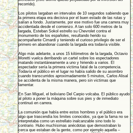
recorrido).
Los pilotos largaban en intervalos de 10 segundos sabiendo que
la primera etapa era decisiva por el buen estado de las rutas y
salían a fondo. Justamente, por ese motivo fue una carrera muy
accidentada desde el comienzo. A tan solo 600 metros de la
largada, Esteban Sokol estrello su Chevrolet contra el
monumento de los españoles, resultando herido su
acompañante Cimardi y teniendo el curioso privilegio de ser el
primero en abandonar cuando la largada era todavía visible.
Algo más adelante, a unos 15 kilómetros de la largada, Octavio
Moretti vuelca derribando un cartel sobre los espectadores
matando instantáneamente a uno y hiriendo a varios. El
espectador sería la primera victima fatal de la competencia.
Todavía el público en el lugar no había salido de su asombro
cuando transcurridos aproximadamente 5 minutos, Carlos Alisal
se accidenta de la misma manera, pero sin victimas que
lamentar.
En San Miguel, el boliviano Del Carpio volcaba. El público ayudo
al piloto a poner la máquina sobre sus pies y de inmediato
continuó en carrera.
La comunión que había entre estos hombres y el público era
algo que trascendía los limites conocidos, ya que la fama no se
interpretaba como un estrellato inalcanzable sino todo lo
contrario. Hubo muchísimas anécdotas que demostraban lo
cerca que estaban de la gente, como por ejemplo aquella –