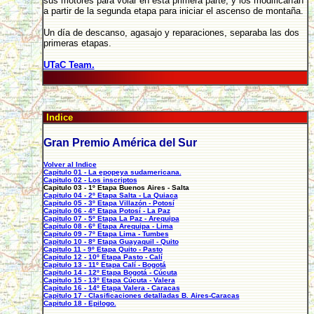
sus motores para volar en esta primera parte, y los modificarían
a partir de la segunda etapa para iniciar el ascenso de montaña.
Un día de descanso, agasajo y reparaciones, separaba las dos
primeras etapas.
UTaC Team.
Indice
Gran Premio América del Sur
Volver al Indice
Capitulo 01 - La epopeya sudamericana.
Capitulo 02 - Los inscriptos
Capitulo 03 - 1º Etapa Buenos Aires - Salta
Capitulo 04 - 2º Etapa Salta - La Quiaca
Capitulo 05 - 3º Etapa Villazón - Potosí
Capitulo 06 - 4º Etapa Potosí - La Paz
Capitulo 07 - 5º Etapa La Paz - Arequipa
Capitulo 08 - 6º Etapa Arequipa - Lima
Capitulo 09 - 7º Etapa Lima - Tumbes
Capitulo 10 - 8º Etapa Guayaquil - Quito
Capitulo 11 - 9º Etapa Quito - Pasto
Capitulo 12 - 10º Etapa Pasto - Calí
Capitulo 13 - 11º Etapa Calí - Bogotá
Capitulo 14 - 12º Etapa Bogotá - Cúcuta
Capitulo 15 - 13º Etapa Cúcuta - Valera
Capitulo 16 - 14º Etapa Valera - Caracas
Capitulo 17 - Clasificaciones detalladas B. Aires-Caracas
Capitulo 18 - Epilogo.