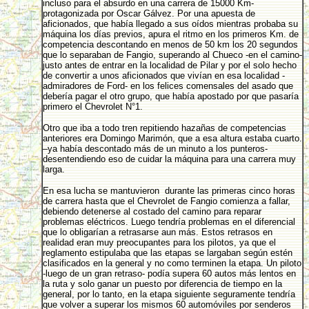
incluso para el absurdo en una carrera de 15000 Km-
protagonizada por Oscar Gálvez. Por una apuesta de
aficionados, que había llegado a sus oídos mientras probaba su
máquina los días previos, apura el ritmo en los primeros Km. de
competencia descontando en menos de 50 km los 20 segundos
que lo separaban de Fangio, superando al Chueco -en el camino-
justo antes de entrar en la localidad de Pilar y por el solo hecho
de convertir a unos aficionados que vivían en esa localidad -
admiradores de Ford- en los felices comensales del asado que
debería pagar el otro grupo, que había apostado por que pasaría
primero el Chevrolet N°1.
Otro que iba a todo tren repitiendo hazañas de competencias
anteriores era Domingo Marimón, que a esa altura estaba cuarto.
–ya había descontado más de un minuto a los punteros-
desentendiendo eso de cuidar la máquina para una carrera muy
larga.
En esa lucha se mantuvieron durante las primeras cinco horas
de carrera hasta que el Chevrolet de Fangio comienza a fallar,
debiendo detenerse al costado del camino para reparar
problemas eléctricos. Luego tendría problemas en el diferencial
que lo obligarían a retrasarse aun más. Estos retrasos en
realidad eran muy preocupantes para los pilotos, ya que el
reglamento estipulaba que las etapas se largaban según estén
clasificados en la general y no como terminen la etapa. Un piloto
-luego de un gran retraso- podía supera 60 autos más lentos en
la ruta y solo ganar un puesto por diferencia de tiempo en la
general, por lo tanto, en la etapa siguiente seguramente tendría
que volver a superar los mismos 60 automóviles por senderos