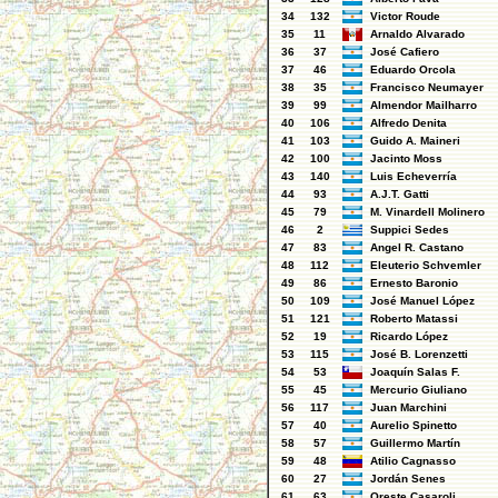
34
132
Victor Roude
35
11
Arnaldo Alvarado
36
37
José Cafiero
37
46
Eduardo Orcola
38
35
Francisco Neumayer
39
99
Almendor Mailharro
40
106
Alfredo Denita
41
103
Guido A. Maineri
42
100
Jacinto Moss
43
140
Luis Echeverría
44
93
A.J.T. Gatti
45
79
M. Vinardell Molinero
46
2
Suppici Sedes
47
83
Angel R. Castano
48
112
Eleuterio Schvemler
49
86
Ernesto Baronio
50
109
José Manuel López
51
121
Roberto Matassi
52
19
Ricardo López
53
115
José B. Lorenzetti
54
53
Joaquín Salas F.
55
45
Mercurio Giuliano
56
117
Juan Marchini
57
40
Aurelio Spinetto
58
57
Guillermo Martín
59
48
Atilio Cagnasso
60
27
Jordán Senes
61
63
Oreste Casaroli