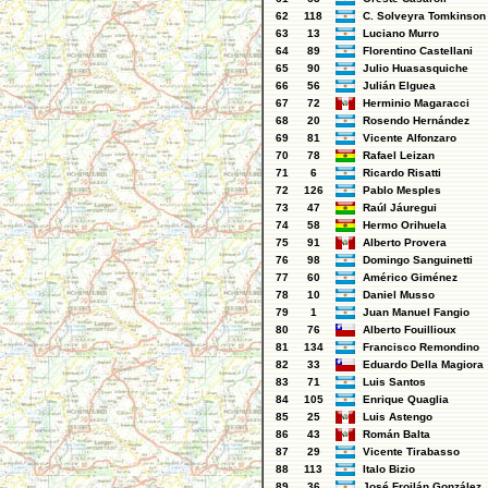
62
118
C. Solveyra Tomkinson
63
13
Luciano Murro
64
89
Florentino Castellani
65
90
Julio Huasasquiche
66
56
Julián Elguea
67
72
Herminio Magaracci
68
20
Rosendo Hernández
69
81
Vicente Alfonzaro
70
78
Rafael Leizan
71
6
Ricardo Risatti
72
126
Pablo Mesples
73
47
Raúl Jáuregui
74
58
Hermo Orihuela
75
91
Alberto Provera
76
98
Domingo Sanguinetti
77
60
Américo Giménez
78
10
Daniel Musso
79
1
Juan Manuel Fangio
80
76
Alberto Fouillioux
81
134
Francisco Remondino
82
33
Eduardo Della Magiora
83
71
Luis Santos
84
105
Enrique Quaglia
85
25
Luis Astengo
86
43
Román Balta
87
29
Vicente Tirabasso
88
113
Italo Bizio
89
36
José Froilán González