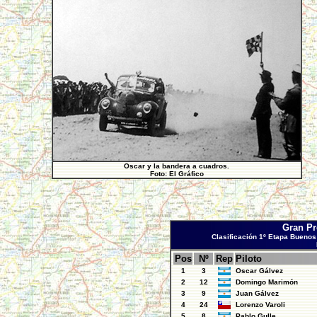
Oscar y la bandera a cuadros.
Foto: El Gráfico
Gran Pr
Clasificación 1º Etapa Buenos 
Pos
Nº
Rep
Piloto
1
3
Oscar Gálvez
2
12
Domingo Marimón
3
9
Juan Gálvez
4
24
Lorenzo Varoli
5
8
Pablo Gulle