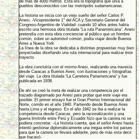
de más de 4000 metros. Esta era la topografía que unía a
pueblos desconocidos con las metrópolis sudamericanas.
La historia se inicia con un viejo sueño del señor Carlos P.
Anesi, -Vicepresidente 1° del ACA y Secretario General del
Congreso Argentino de Vialidad- cuando 10 años antes había
escrito una hermosa obra titulada “La ruta Panamericana”. Anesi
pretendía con esta obra concienciar al público que un hombre
común, sobre un automóvil común, podía viajar desde Buenos
Aires a Nueva York.
La línea de la obra se dedicaba a distintas propuestas muy bien
proyectadas diseñando una ruta internacional para realizar éste
trayecto.
La obra concluiría con el mismo Anesi, realizando una travesía
desde Caracas a Buenos Aires, con ilustraciones y fotografías
del viaje. La obra titulada “La Carretera Panamericana” y fue
publicada en 1938.
De ahí se creó la meta de realizar una competencia por el
trazado diagramado por Anesi para probar que este viaje era
posible. El primer ensayo fue el Gran Premio Internacional del
Norte, corrido en el año 1940. Partiendo desde Buenos Aires
hasta Lima y el regreso. En el año 1942 se iba a realizar la
competencia desde Caracas, pero la racionalización y una
guerra limítrofe entre Perú y Ecuador hizo que la carrera no se
pudiera concretar. –La historia cuenta, que el señor Anesi hasta
intentó gestionar diplomáticamente una tregua entre los países
para que la carrera se llevara adelante, pero de más esta decir
que fracasó-.