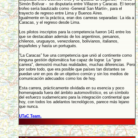
Simón Bolívar - se disputaría entre Villazon y Caracas. El tercer
trofeo sería bautizado como -General San Martín-, para el
trayecto de regreso entre Lima y Buenos Aires.
Igualmente en la práctica, eran dos carreras separadas: La ida a
Caracas, y el regreso desde Lima.
Los pilotos inscriptos para la competencia fueron 141 entre los
que se destacaban además de los argentinos, peruanos,
chilenos, uruguayos, venezolanos, bolivianos, italianos,
españoles y hasta un portugués.
“La Caracas” fue una competencia que unió al continente como
ninguna gestión diplomática fue capaz de lograr. La "gran
carrera", demostró muchas realidades, muchas diferencias. Pero
por sobre todo, que era posible que países tan distantes se
puedan unir en pos de un objetivo común y sin los medios de
comunicación adecuados como los de hoy.
Esta carrera, prácticamente olvidada en su esencia y poco
homenajeada fuera del ámbito automovilístico, es un símbolo
del esfuerzo sudamericano para la integración continental que
hoy, con todos los adelantos tecnológicos, parece más lejano
que nunca.
UTaC Team.