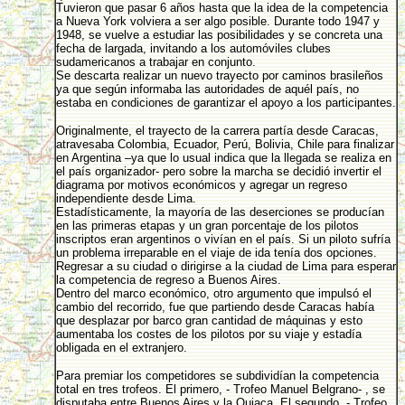
Tuvieron que pasar 6 años hasta que la idea de la competencia
a Nueva York volviera a ser algo posible. Durante todo 1947 y
1948, se vuelve a estudiar las posibilidades y se concreta una
fecha de largada, invitando a los automóviles clubes
sudamericanos a trabajar en conjunto.
Se descarta realizar un nuevo trayecto por caminos brasileños
ya que según informaba las autoridades de aquél país, no
estaba en condiciones de garantizar el apoyo a los participantes.
Originalmente, el trayecto de la carrera partía desde Caracas,
atravesaba Colombia, Ecuador, Perú, Bolivia, Chile para finalizar
en Argentina –ya que lo usual indica que la llegada se realiza en
el país organizador- pero sobre la marcha se decidió invertir el
diagrama por motivos económicos y agregar un regreso
independiente desde Lima.
Estadísticamente, la mayoría de las deserciones se producían
en las primeras etapas y un gran porcentaje de los pilotos
inscriptos eran argentinos o vivían en el país. Si un piloto sufría
un problema irreparable en el viaje de ida tenía dos opciones.
Regresar a su ciudad o dirigirse a la ciudad de Lima para esperar
la competencia de regreso a Buenos Aires.
Dentro del marco económico, otro argumento que impulsó el
cambio del recorrido, fue que partiendo desde Caracas había
que desplazar por barco gran cantidad de máquinas y esto
aumentaba los costes de los pilotos por su viaje y estadía
obligada en el extranjero.
Para premiar los competidores se subdividían la competencia
total en tres trofeos. El primero, - Trofeo Manuel Belgrano- , se
disputaba entre Buenos Aires y la Quiaca. El segundo, - Trofeo