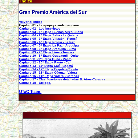
Indice
Gran Premio América del Sur
Volver al Indice
Capitulo 01 - La epopeya sudamericana.
Capitulo 02 - Los inscriptos
Capitulo 03 - 1º Etapa Buenos Aires - Salta
Capitulo 04 - 2º Etapa Salta - La Quiaca
Capitulo 05 - 3º Etapa Villazón - Potosí
Capitulo 06 - 4º Etapa Potosí - La Paz
Capitulo 07 - 5º Etapa La Paz - Arequipa
Capitulo 08 - 6º Etapa Arequipa - Lima
Capitulo 09 - 7º Etapa Lima - Tumbes
Capitulo 10 - 8º Etapa Guayaquil - Quito
Capitulo 11 - 9º Etapa Quito - Pasto
Capitulo 12 - 10º Etapa Pasto - Calí
Capitulo 13 - 11º Etapa Calí - Bogotá
Capitulo 14 - 12º Etapa Bogotá - Cúcuta
Capitulo 15 - 13º Etapa Cúcuta - Valera
Capitulo 16 - 14º Etapa Valera - Caracas
Capitulo 17 - Clasificaciones detalladas B. Aires-Caracas
Capitulo 18 - Epilogo.
UTaC Team.