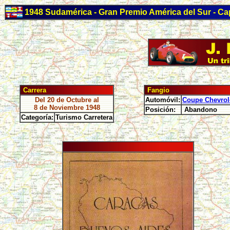
1948 Sudamérica - Gran Premio América del Sur - Cap
Carrera
Fangio
Del 20 de Octubre al
Automóvil:
Coupe Chevrol
8 de Noviembre 1948
Posición:
Abandono
Categoría:
Turismo Carretera