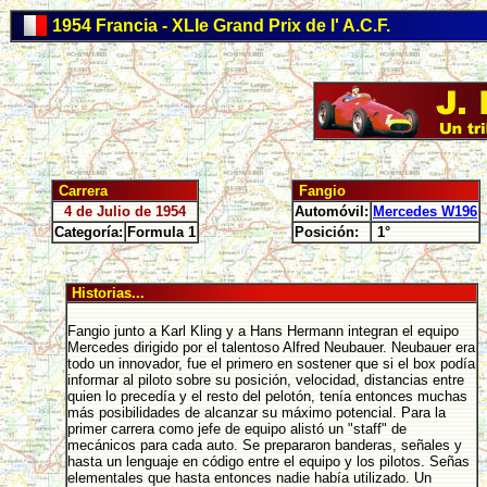
1954 Francia - XLIe Grand Prix de l' A.C.F.
Carrera
Fangio
4 de Julio de 1954
Automóvil:
Mercedes W196
Categoría:
Formula 1
Posición:
1°
Historias...
Fangio junto a Karl Kling y a Hans Hermann integran el equipo
Mercedes dirigido por el talentoso Alfred Neubauer. Neubauer era
todo un innovador, fue el primero en sostener que si el box podía
informar al piloto sobre su posición, velocidad, distancias entre
quien lo precedía y el resto del pelotón, tenía entonces muchas
más posibilidades de alcanzar su máximo potencial. Para la
primer carrera como jefe de equipo alistó un "staff" de
mecánicos para cada auto. Se prepararon banderas, señales y
hasta un lenguaje en código entre el equipo y los pilotos. Señas
elementales que hasta entonces nadie había utilizado. Un