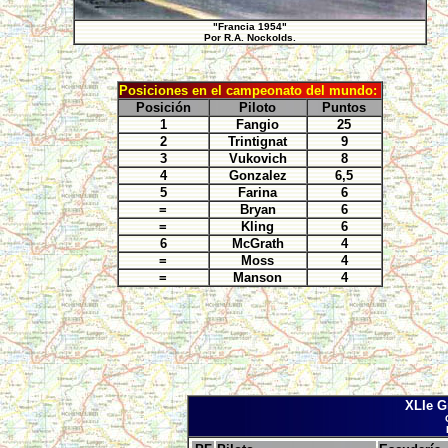
"Francia 1954"
Por R.A. Nockolds.
Posiciones en el campeonato del mundo:
Posición
Piloto
Puntos
1
Fangio
25
2
Trintignat
9
3
Vukovich
8
4
Gonzalez
6,5
5
Farina
6
=
Bryan
6
=
Kling
6
6
McGrath
4
=
Moss
4
=
Manson
4
XLIe Gr