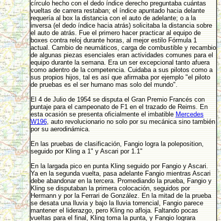
círculo hecho con el dedo índice derecho preguntaba cuántas
vueltas de carrera restaban; el índice apuntado hacia delante
requería al box la distancia con el auto de adelante; o a la
inversa (el dedo índice hacia atrás) solicitaba la distancia sobre
el auto de atrás. Fue el primero hacer practicar al equipo de
boxes contra reloj durante horas, al mejor estilo Fórmula 1
actual. Cambio de neumáticos, carga de combustible y recambio
de algunas piezas esenciales eran actividades comunes para el
equipo durante la semana. Era un ser excepcional tanto afuera
como adentro de la competencia. Cuidaba a sus pilotos como a
sus propios hijos, tal es así que afirmaba por ejemplo "el piloto
de pruebas es el ser humano mas solo del mundo".
El 4 de Julio de 1954 se disputa el Gran Premio Francés con
puntaje para el campeonato de F1 en el trazado de Reims. En
esta ocasión se presenta oficialmente el imbatible
Mercedes
W196
, auto revolucionario no solo por su mecánica sino también
por su aerodinámica.
En las pruebas de clasificación, Fangio logra la poleposition,
seguido por Kling a 1" y Ascari por 1.1"
En la largada pico en punta Kling seguido por Fangio y Ascari.
Ya en la segunda vuelta, pasa adelante Fangio mientras Ascari
debe abandonar en la tercera. Promediando la prueba, Fangio y
Kling se disputaban la primera colocación, seguidos por
Hermann y por la Ferrari de González. En la mitad de la prueba
se desata una lluvia y bajo la lluvia torrencial, Fangio parece
mantener el liderazgo, pero Kling no afloja. Faltando pocas
vueltas para el final, Kling toma la punta, y Fangio lograra