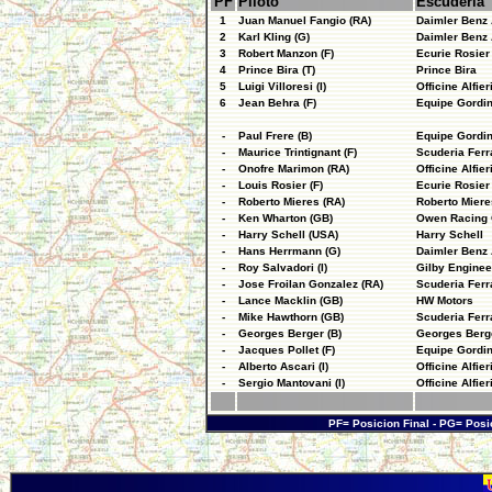
PF
Piloto
Escudería
1
Juan Manuel Fangio (RA)
Daimler Benz
2
Karl Kling (G)
Daimler Benz
3
Robert Manzon (F)
Ecurie Rosier
4
Prince Bira (T)
Prince Bira
5
Luigi Villoresi (I)
Officine Alfier
6
Jean Behra (F)
Equipe Gordin
-
Paul Frere (B)
Equipe Gordin
-
Maurice Trintignant (F)
Scuderia Ferr
-
Onofre Marimon (RA)
Officine Alfier
-
Louis Rosier (F)
Ecurie Rosier
-
Roberto Mieres (RA)
Roberto Miere
-
Ken Wharton (GB)
Owen Racing 
-
Harry Schell (USA)
Harry Schell
-
Hans Herrmann (G)
Daimler Benz
-
Roy Salvadori (I)
Gilby Enginee
-
Jose Froilan Gonzalez (RA)
Scuderia Ferr
-
Lance Macklin (GB)
HW Motors
-
Mike Hawthorn (GB)
Scuderia Ferr
-
Georges Berger (B)
Georges Berg
-
Jacques Pollet (F)
Equipe Gordin
-
Alberto Ascari (I)
Officine Alfier
-
Sergio Mantovani (I)
Officine Alfier
PF= Posicion Final - PG= Posi