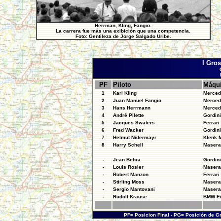
Herrman, Kling, Fangio.
La carrera fue más una exibición que una competencia.
Foto: Gentileza de Jorge Salgado Uribe.
I Gros
PF
Piloto
Máqu
1
Karl Kling
Merced
2
Juan Manuel Fangio
Merced
3
Hans Herrmann
Merced
4
André Pilette
Gordin
5
Jacques Swaters
Ferrari
6
Fred Wacker
Gordin
7
Helmut Nidermayr
Klenk 
8
Harry Schell
Masera
-
Jean Behra
Gordin
-
Louis Rosier
Masera
-
Robert Manzon
Ferrari
-
Stirling Moss
Masera
-
Sergio Mantovani
Masera
-
Rudolf Krause
BMW E
PF= Posicion Final - PG= Posición de 