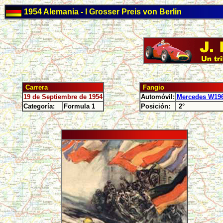
1954 Alemania - I Grosser Preis von Berlin
Carrera
Fangio
19 de Septiembre de 1954
Automóvil:
Mercedes W19
Categoría:
Formula 1
Posición:
2°