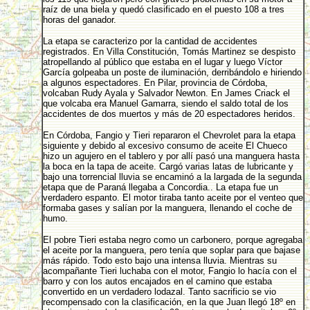
raíz de una biela y quedó clasificado en el puesto 108 a tres
horas del ganador.
La etapa se caracterizo por la cantidad de accidentes
registrados. En Villa Constitución, Tomás Martinez se despisto
atropellando al público que estaba en el lugar y luego Víctor
García golpeaba un poste de iluminación, derribándolo e hiriendo
a algunos espectadores. En Pilar, provincia de Córdoba,
volcaban Rudy Ayala y Salvador Newton. En James Criack el
que volcaba era Manuel Gamarra, siendo el saldo total de los
accidentes de dos muertos y más de 20 espectadores heridos.
En Córdoba, Fangio y Tieri repararon el Chevrolet para la etapa
siguiente y debido al excesivo consumo de aceite El Chueco
hizo un agujero en el tablero y por allí pasó una manguera hasta
la boca en la tapa de aceite. Cargó varias latas de lubricante y
bajo una torrencial lluvia se encaminó a la largada de la segunda
etapa que de Paraná llegaba a Concordia.. La etapa fue un
verdadero espanto. El motor tiraba tanto aceite por el venteo que
formaba gases y salían por la manguera, llenando el coche de
humo.
El pobre Tieri estaba negro como un carbonero, porque agregaba
el aceite por la manguera, pero tenía que soplar para que bajase
más rápido. Todo esto bajo una intensa lluvia. Mientras su
acompañante Tieri luchaba con el motor, Fangio lo hacía con el
barro y con los autos encajados en el camino que estaba
convertido en un verdadero lodazal. Tanto sacrificio se vio
recompensado con la clasificación, en la que Juan llegó 18º en