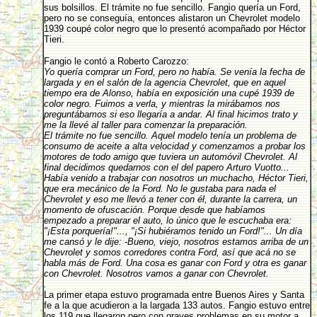
sus bolsillos. El trámite no fue sencillo. Fangio quería un Ford,
pero no se conseguía, entonces alistaron un Chevrolet modelo
1939 coupé color negro que lo presentó acompañado por Héctor
Tieri.
Fangio le contó a Roberto Carozzo:
Yo quería comprar un Ford, pero no había. Se venía la fecha de
largada y en el salón de la agencia Chevrolet, que en aquel
tiempo era de Alonso, había en exposición una cupé 1939 de
color negro. Fuimos a verla, y mientras la mirábamos nos
preguntábamos si eso llegaría a andar. Al final hicimos trato y
me la llevé al taller para comenzar la preparación.
El trámite no fue sencillo. Aquel modelo tenía un problema de
consumo de aceite a alta velocidad y comenzamos a probar los
motores de todo amigo que tuviera un automóvil Chevrolet. Al
final decidimos quedarnos con el del papero Arturo Vuotto...
Había venido a trabajar con nosotros un muchacho, Héctor Tieri,
que era mecánico de la Ford. No le gustaba para nada el
Chevrolet y eso me llevó a tener con él, durante la carrera, un
momento de ofuscación. Porque desde que habíamos
empezado a preparar el auto, lo único que le escuchaba era:
"¡Esta porquería!"..., "¡Si hubiéramos tenido un Ford!"... Un día
me cansó y le dije: -Bueno, viejo, nosotros estamos arriba de un
Chevrolet y somos corredores contra Ford, así que acá no se
habla más de Ford. Una cosa es ganar con Ford y otra es ganar
con Chevrolet. Nosotros vamos a ganar con Chevrolet.
.
La primer etapa estuvo programada entre Buenos Aires y Santa
fe a la que acudieron a la largada 133 autos. Fangio estuvo entre
los 119 que llegaron pero con graves problemas en su motor a