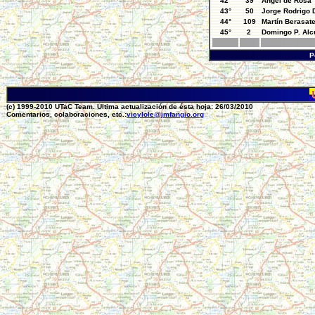
42°
39
Angel de Rosa
43°
50
Jorge Rodrigo 
44°
109
Martín Berasat
45°
2
Domingo P. Alc
P
(c) 1999-2010 UTaC Team. Ultima actualización de ésta hoja: 26/03/2010
Comentarios, colaboraciones, etc.:
vicylole@jmfangio.org