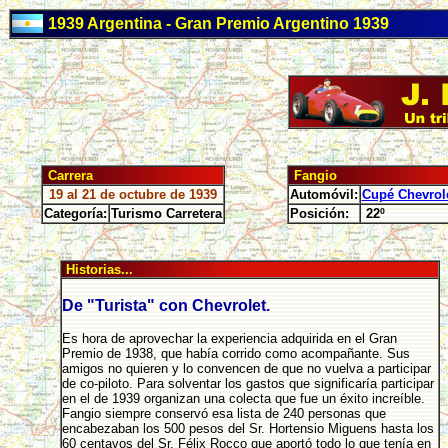
1939 Argentina - Gran Premio Argentino 1939
Carrera
Fangio
19 al 21 de octubre de 1939
Automóvil:
Cupé Chevrol
Categoría:
Turismo Carretera
Posición:
22º
Historias...
De "Turista" con Chevrolet.
Es hora de aprovechar la experiencia adquirida en el Gran
Premio de 1938, que había corrido como acompañante. Sus
amigos no quieren y lo convencen de que no vuelva a participar
de co-piloto. Para solventar los gastos que significaría participar
en el de 1939 organizan una colecta que fue un éxito increíble.
Fangio siempre conservó esa lista de 240 personas que
encabezaban los 500 pesos del Sr. Hortensio Miguens hasta los
60 centavos del Sr. Félix Rocco que aportó todo lo que tenía en