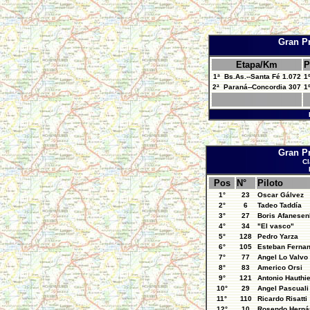
Gran P
Etapa/Km
P
1ª Bs.As.--Santa Fé 1.072
1
2ª Paraná--Concordia 307
1
Gran P
Cl
Pos
N°
Piloto
1°
23
Oscar Gálvez
2°
6
Tadeo Taddía
3°
27
Boris Afanese
4°
34
"El vasco"
5°
128
Pedro Yarza
6°
105
Esteban Ferna
7°
77
Angel Lo Valvo
8°
83
Americo Orsi
9°
121
Antonio Hauthie
10°
29
Angel Pascuali
11°
110
Ricardo Risatti
12°
10
Rosendo Herná