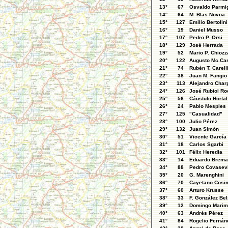
13°
67
Osvaldo Parmig
14°
64
M. Blas Novoa
15°
127
Emilio Bertolini
16°
19
Daniel Musso
17°
107
Pedro P. Orsi
18°
129
José Herrada
19°
52
Mario P. Chiozz
20°
122
Augusto Mc.Ca
21°
74
Rubén T. Carell
22°
38
Juan M. Fangio
23°
113
Alejandro Char
24°
126
José Rubiol Ro
25°
56
Cáustulo Hortal
26°
24
Pablo Mesples
27°
125
"Casualidad"
28°
100
Julio Pérez
29°
132
Juan Simón
30°
51
Vicente García
31°
18
Carlos Sgarbi
32°
101
Félix Heredia
33°
14
Eduardo Brema
34°
88
Pedro Covasev
35°
20
G. Marenghini
36°
70
Cayetano Cosi
37°
60
Arturo Krusse
38°
33
F. González Be
39°
12
Domingo Mari
40°
63
Andrés Pérez
41°
84
Rogelio Fernán