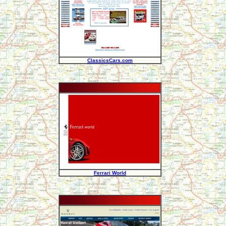
ClassicsCars.com
Ferrari World