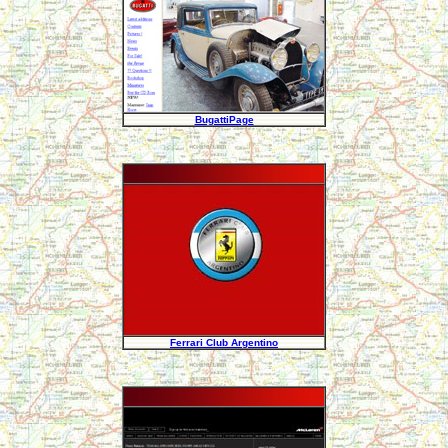
BugattiPage
Ferrari Club Argentino