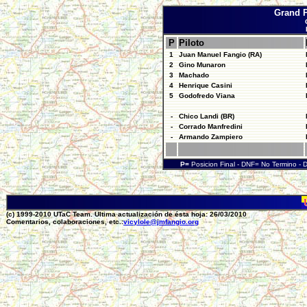
Grand P
P
Piloto
1
Juan Manuel Fangio (RA)
2
Gino Munaron
3
Machado
4
Henrique Casini
5
Godofredo Viana
-
Chico Landi (BR)
-
Corrado Manfredini
-
Armando Zampiero
P=
Posicion Final - DNF= No Termino -
(c) 1999-2010 UTaC Team. Ultima actualización de ésta hoja: 26/03/2010
Comentarios, colaboraciones, etc.:
vicylole@jmfangio.org