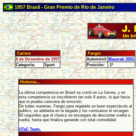
1957 Brasil - Gran Premio de Rio de Janeiro
Carrera
Fangio
8 de Diciembre de 1957
Automóvil:
Maserati 300S
Categoría:
Sport
Posición:
1º
Historias...
La última competencia en Brasil se corrió en La Gevea, y en
esta competencia se inscribieron tan solo 8 autos, lo que hacia
que la prueba careciera de emoción.
De todas maneras, Fangio para regalarle un buen espectáculo al
publico, se adelanta en la largada y los comisarios le recargan
60 segundos que el chueco se encargara de descontar vuelta a
vuelta, hasta que finaliza ganando con total comodidad.
UTaC Team.