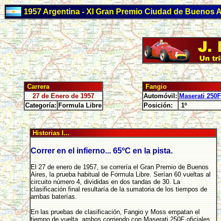
1957 Argentina - XI Gran Premio Ciudad de Buenos A
Carrera
Fangio
27 de Enero de 1957
Automóvil:
Maserati 250F
Categoría:
Formula Libre
Posición:
1º
Historias I...
Correr en el infierno... 65ºC en la pista.
El 27 de enero de 1957, se correría el Gran Premio de Buenos
Aires, la prueba habitual de Formula Libre. Serían 60 vueltas al
circuito número 4, divididas en dos tandas de 30. La
clasificación final resultaría de la sumatoria de los tiempos de
ambas baterías.
En las pruebas de clasificación, Fangio y Moss empatan el
tiempo de vuelta, ambos corriendo con Maserati 250F oficiales.