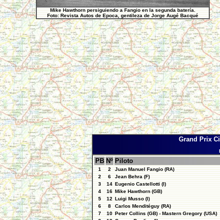
Mike Hawthorn persiguiendo a Fangio en la segunda batería.
Foto: Revista Autos de Epoca, gentileza de Jorge Augé Bacqué
Grand Prix C
PB
Nº
Piloto
1
2
Juan Manuel Fangio (RA)
2
6
Jean Behra (F)
3
14
Eugenio Castellotti (I)
4
16
Mike Hawthorn (GB)
5
12
Luigi Musso (I)
6
8
Carlos Menditéguy (RA)
7
10
Peter Collins (GB) - Mastern Gregory (USA)