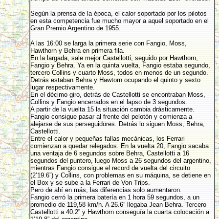
Según la prensa de la época, el calor soportado por los pilotos
en esta competencia fue mucho mayor a aquel soportado en el
Gran Premio Argentino de 1955.
A las 16:00 se larga la primera serie con Fangio, Moss,
Hawthorn y Behra en primera fila.
En la largada, sale mejor Castellotti, seguido por Hawthorn,
Fangio y Behra. Ya en la quinta vuelta, Fangio estaba segundo,
tercero Collins y cuarto Moss, todos en menos de un segundo.
Detrás estaban Behra y Hawtorn ocupando el quinto y sexto
lugar respectivamente.
En el décimo giro, detrás de Castellotti se encontraban Moss,
Collins y Fangio encerrados en el lapso de 3 segundos.
A partir de la vuelta 15 la situación cambia drásticamente.
Fangio consigue pasar al frente del pelotón y comienza a
alejarse de sus perseguidores. Detrás lo siguen Moss, Behra,
Castellotti.
Entre el calor y pequeñas fallas mecánicas, los Ferrari
comienzan a quedar relegados. En la vuelta 20, Fangio sacaba
una ventaja de 6 segundos sobre Behra, Castellotti a 16
segundos del puntero, luego Moss a 26 segundos del argentino,
mientras Fangio consigue el record de vuelta del circuito
(2’19.6”) y Collins, con problemas en su máquina, se detiene en
el Box y se sube a la Ferrari de Von Trips.
Pero de ahí en más, las diferencias solo aumentaron.
Fangio cerró la primera batería en 1 hora 59 segundos, a un
promedio de 119,58 km/h. A 26.6” llegaba Jean Behra. Tercero
Castellotti a 40.2” y Hawthorn conseguía la cuarta colocación a