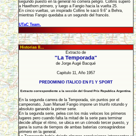
segundo puesto en la general no corriera peligro. Collins superó
a Hawthorn primero, y luego a Fangio hacia la vuelta 25.
En cinco vueltas, un inspirado Collins le sacó 9.6” a Behra,
mientras Fangio quedaba a un segundo del francés.
UTaC Team.
Historias II...
Extracto de
"La Temporada"
de Jorge Augé Bacqué
Capitulo 11, Año 1957
PREDOMINIO ITALICO EN F1 Y SPORT
Extracto correspondiente a la sección del Grand Prix Republica Argentina.
En la segunda carrera de la Temporada, sin puntos por el
campeonato, Juan Manuel Fangio impone un triunfo rotundo y
absoluto ganando la primer serie.
En la segunda serie, pelea con los más veloces los primeros
lugares pero cuando falta la mitad de la serie para terminar
decide aflojar el ritmo, se ubica en un cómodo tercer puesto, y
gana la suma de tiempos de ambas baterías consagrándose
primero en la general.