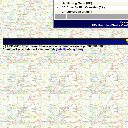
-
4
Stirling Moss (GB)
-
30
José Froilán González (RA)
-
24
Giorgio Scarlatti (I)
Faste
PF= Posición Final - Vts
(c) 1999-2010 UTaC Team. Ultima actualización de ésta hoja: 26/03/2010
Comentarios, colaboraciones, etc.:
vicylole@jmfangio.org