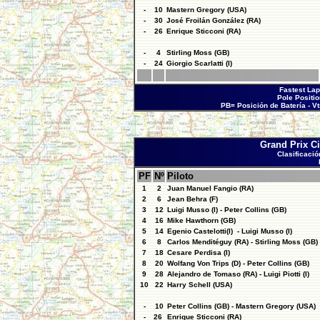
-
10
Mastern Gregory (USA)
-
30
José Froilán González (RA)
-
26
Enrique Sticconi (RA)
-
4
Stirling Moss (GB)
-
24
Giorgio Scarlatti (I)
Fastest Lap
Pole Positio
PB= Posición de Batería - V
Grand Prix C
Clasificació
PF
Nº
Piloto
1
2
Juan Manuel Fangio (RA)
2
6
Jean Behra (F)
3
12
Luigi Musso (I) - Peter Collins (GB)
4
16
Mike Hawthorn (GB)
5
14
Egenio Castelotti(I) - Luigi Musso (I)
6
8
Carlos Menditéguy (RA) - Stirling Moss (GB)
7
18
Cesare Perdisa (I)
8
20
Wolfang Von Trips (D) - Peter Collins (GB)
9
28
Alejandro de Tomaso (RA) - Luigi Piotti (I)
10
22
Harry Schell (USA)
-
10
Peter Collins (GB) - Mastern Gregory (USA)
-
26
Enrique Sticconi (RA)