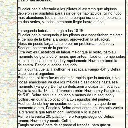
1’19.8” del argentino.
El calor había afectado a los pilotos al extremo que algunos
debieron ser asistidos para salir de los habitáculos. Si no hubo
mas abandonos fue simplemente porque era una competencia
en dos series, y todos intentaron llegar hasta el final.
La segunda batería se largó a las 18:15.
El calor había menguado y los pilotos que necesitaban mejorar
el tiempo de la batería anterior, aprovechan la situación.
Moss no puede largar la serie por un problema mecánico y
Scarlatti no serán de la partida.
Otra vez es Castellotti en largar mejor que el resto, pero su
momento de gloria duró menos que antes. Hace un trompo sobre
el inicio quedando relegado y rápidamente Hawthorn tomó la
delantera. Fangio quedaba segundo.
En la quinta vuelta, Hawthorn le sacaba a Fangio 4.4” y Behra
escoltaba al argentino.
Esta serie, si bien fue mucho más rápida que la anterior, tuvo
pocas emociones ya que los mejores clasificados hasta ese
momento (Fangio y Behra) se dedicaron a cuidar la mecánica.
Hacia la vuelta 15, las diferencias entre Hawthorn y Fangio eran
de 5.8”. Behra seguía al chueco a menos de un segundo y
Collins, en cuarta colocación a 15 segundos del puntero.
Aquí es donde hay un quiebre de la situación, ya que de un
momento a otro, Fangio y Behra descuentan en una sola vuelta
la diferencia que tenían con Hawthorn y lo superan.
Así, en la vuelta 20, pasa primero Fangio, segundo Behra,
tercero Hawthorn y cuarto Collins.
Fangio se corrió para dejar pasar al francés, para que su