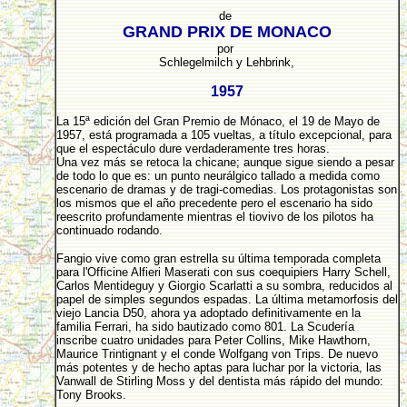
de
GRAND PRIX DE MONACO
por
Schlegelmilch y Lehbrink,
1957
La 15ª edición del Gran Premio de Mónaco, el 19 de Mayo de
1957, está programada a 105 vueltas, a título excepcional, para
que el espectáculo dure verdaderamente tres horas.
Una vez más se retoca la chicane; aunque sigue siendo a pesar
de todo lo que es: un punto neurálgico tallado a medida como
escenario de dramas y de tragi-comedias. Los protagonistas son
los mismos que el año precedente pero el escenario ha sido
reescrito profundamente mientras el tiovivo de los pilotos ha
continuado rodando.
Fangio vive como gran estrella su última temporada completa
para l'Officine Alfieri Maserati con sus coequipiers Harry Schell,
Carlos Mentideguy y Giorgio Scarlatti a su sombra, reducidos al
papel de simples segundos espadas. La última metamorfosis del
viejo Lancia D50, ahora ya adoptado definitivamente en la
familia Ferrari, ha sido bautizado como 801. La Scudería
inscribe cuatro unidades para Peter Collins, Mike Hawthorn,
Maurice Trintignant y el conde Wolfgang von Trips. De nuevo
más potentes y de hecho aptas para luchar por la victoria, las
Vanwall de Stirling Moss y del dentista más rápido del mundo:
Tony Brooks.