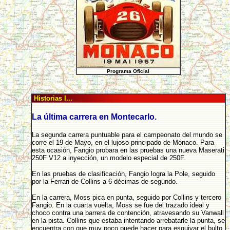
Programa Oficial
Historias I...
La última carrera en Montecarlo.
La segunda carrera puntuable para el campeonato del mundo se
corre el 19 de Mayo, en el lujoso principado de Mónaco. Para
esta ocasión, Fangio probara en las pruebas una nueva Maserati
250F V12 a inyección, un modelo especial de 250F.
En las pruebas de clasificación, Fangio logra la Pole, seguido
por la Ferrari de Collins a 6 décimas de segundo.
En la carrera, Moss pica en punta, seguido por Collins y tercero
Fangio. En la cuarta vuelta, Moss se fue del trazado ideal y
choco contra una barrera de contención, atravesando su Vanwall
en la pista. Collins que estaba intentando arrebatarle la punta, se
encuentra con que muy poco puede hacer para esquivar el bulto,