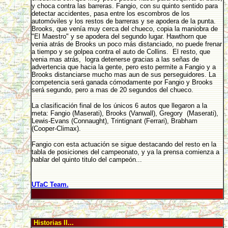
y choca contra las barreras. Fangio, con su quinto sentido para
detectar accidentes, pasa entre los escombros de los
automóviles y los restos de barreras y se apodera de la punta.
Brooks, que venía muy cerca del chueco, copia la maniobra de
"El Maestro" y se apodera del segundo lugar. Hawthorn que
venia atrás de Brooks un poco más distanciado, no puede frenar
a tiempo y se golpea contra el auto de Collins. El resto, que
venia mas atrás, logra detenerse gracias a las señas de
advertencia que hacia la gente, pero esto permite a Fangio y a
Brooks distanciarse mucho mas aun de sus perseguidores. La
competencia será ganada cómodamente por Fangio y Brooks
será segundo, pero a mas de 20 segundos del chueco.
La clasificación final de los únicos 6 autos que llegaron a la
meta: Fangio (Maserati), Brooks (Vanwall), Gregory (Maserati),
Lewis-Evans (Connaught), Trintignant (Ferrari), Brabham
(Cooper-Climax).
Fangio con esta actuación se sigue destacando del resto en la
tabla de posiciones del campeonato, y ya la prensa comienza a
hablar del quinto titulo del campeón...
UTaC Team.
Historias II...