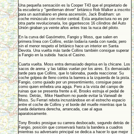
Una pequeña sensación es la Cooper T43 que el propietario de
la escudería y "gentleman driver" británico Rob Walker a inscrito
para un australiano en plena ascensión, Jack Brabham: un
coche minúsculo con motor central. Esta arquitectura no es por
otra parte revolucionaria, los gigantescos 16 cilindros del Auto
Unión giraban ya veinte años antes tras la nuca del piloto.
En la curva del Gasómetro, Fangio y Moss, que salen en
primera línea con Collins, están todavía rueda con rueda; pero
sin el menor respeto el británico hace un interior en Santa
Devota. Una vuelta más tarde Collins también consigue superar
a Fangio en la subida hacia el Casino.
Cuarta vuelta. Moss entra demasiado deprisa en la chicane. Los
sacos de arena y las tablas vuelan por los aires. Es demasiado
tarde para que Collins, que lo talonaba, pueda reaccionar. Su
coche golpea de lleno contra la barrera a la izquierda de la pista.
Fangio, como guiado por un presentimiento, consigue pasar
como quien enhebra una aguja. Pero a la vista del campo de
ruinas que se presenta frente a él, Brooks estruja el pedal de
freno. Detrás, Mike Hawthorn no puede evitar la Vanwall de
Moss. Su Ferrari rebota incrustándose en el estrecho espacio
entre el coche de Collins y el borde del muelle mientras que la
rueda delantera derecha, arrancada, cae al agua
aparatosamente.
Tony Brooks prosigue su carrera desbocado, segundo detrás de
Fangio, posición que conservará hasta la bandera a cuadros
mientras su adversario principal se dedica a hacer lo que mejor