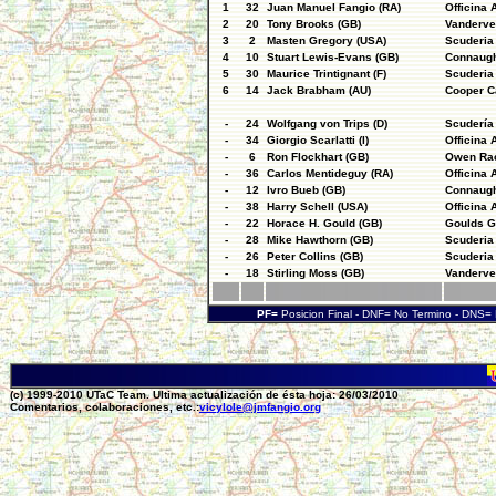
1
32
Juan Manuel Fangio (RA)
Officina A
2
20
Tony Brooks (GB)
Vanderve
3
2
Masten Gregory (USA)
Scuderia
4
10
Stuart Lewis-Evans (GB)
Connaugh
5
30
Maurice Trintignant (F)
Scuderia 
6
14
Jack Brabham (AU)
Cooper C
-
24
Wolfgang von Trips (D)
Scudería 
-
34
Giorgio Scarlatti (I)
Officina A
-
6
Ron Flockhart (GB)
Owen Rac
-
36
Carlos Mentideguy (RA)
Officina A
-
12
Ivro Bueb (GB)
Connaugh
-
38
Harry Schell (USA)
Officina A
-
22
Horace H. Gould (GB)
Goulds G
-
28
Mike Hawthorn (GB)
Scuderia 
-
26
Peter Collins (GB)
Scuderia 
-
18
Stirling Moss (GB)
Vanderve
PF=
Posicion Final - DNF= No Termino - DNS
(c) 1999-2010 UTaC Team. Ultima actualización de ésta hoja: 26/03/2010
Comentarios, colaboraciones, etc.:
vicylole@jmfangio.org