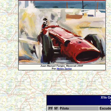
Juan Manuel Fangio, Maserati 250F
Por
Helen Taylor
XVe G
PF
Nº
Piloto
Escude