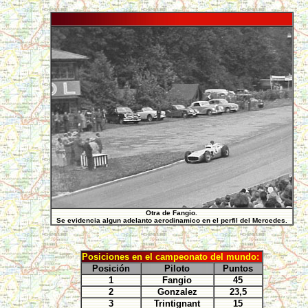
Otra de Fangio.
Se evidencia algun adelanto aerodinamico en el perfil del Mercedes.
Posiciones en el campeonato del mundo:
Posición
Piloto
Puntos
1
Fangio
45
2
Gonzalez
23,5
3
Trintignant
15