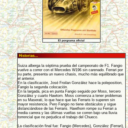
El porgrama oficial
Historias...
Suiza alberga la séptima prueba del campeonato de F1. Fangio
vuelve a correr con el Mercedes W196 sin carenado. Ferrari por
su parte, presenta un nuevo chasis, mucho más equilibrado que
el anterior.
En la clasificación, José Froilan González hace la poleposition,
Fangio la segunda colocación.
En la largada, pica en punta Fangio seguido por Moss, tercero
González y cuarto Hawtorn. Moss comienza a tener problemas
en su Maserati, lo que hace que las Ferraris lo superen sin
mayor resistencia. Pero Fangio no tiene obstáculos y sigue
distanciándose de las Ferraris. Hawthorn rompe su Ferrari a
media carrera y las últimas vueltas se corren bajo una lluvia
torrencial que no perjudica el trabajo del Chueco.
La clasificación final fue: Fangio (Mercedes), González (Ferrari),