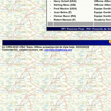
-
Harry Schell (USA)
Officine Alfie
-
Stirling Moss (GB)
Officine Alfie
-
Fred Wacker (USA)
Equipe Gordin
-
Jean Behra (F)
Equipe Gordin
-
Clemar Bucci (RA)
Equipe Gordin
-
Robert Manzon (F)
Scuderia Ferr
PF= Posicion Final - PG= Posición de Gr
(c) 1999-2010 UTaC Team. Ultima actualización de ésta hoja: 26/03/2010
Comentarios, colaboraciones, etc.:
vicylole@jmfangio.org