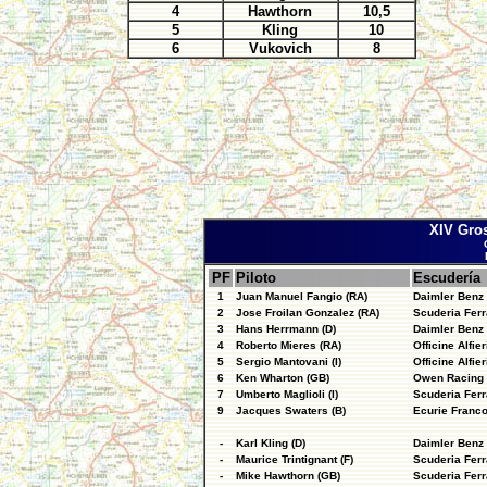
4
Hawthorn
10,5
5
Kling
10
6
Vukovich
8
XIV Gros
PF
Piloto
Escudería
1
Juan Manuel Fangio (RA)
Daimler Benz
2
Jose Froilan Gonzalez (RA)
Scuderia Ferr
3
Hans Herrmann (D)
Daimler Benz
4
Roberto Mieres (RA)
Officine Alfie
5
Sergio Mantovani (I)
Officine Alfie
6
Ken Wharton (GB)
Owen Racing 
7
Umberto Maglioli (I)
Scuderia Ferr
9
Jacques Swaters (B)
Ecurie Franc
-
Karl Kling (D)
Daimler Benz
-
Maurice Trintignant (F)
Scuderia Ferr
-
Mike Hawthorn (GB)
Scuderia Ferr