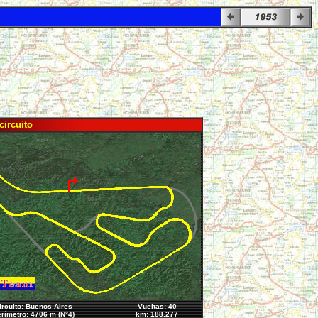
circuito
ircuito: Buenos Aires
Vueltas: 40
rímetro: 4706 m (N°4)
km: 188.277