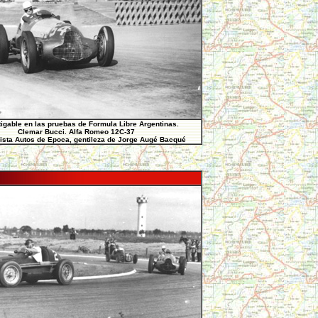
tigable en las pruebas de Formula Libre Argentinas.
Clemar Bucci. Alfa Romeo 12C-37
ista Autos de Epoca, gentileza de Jorge Augé Bacqué