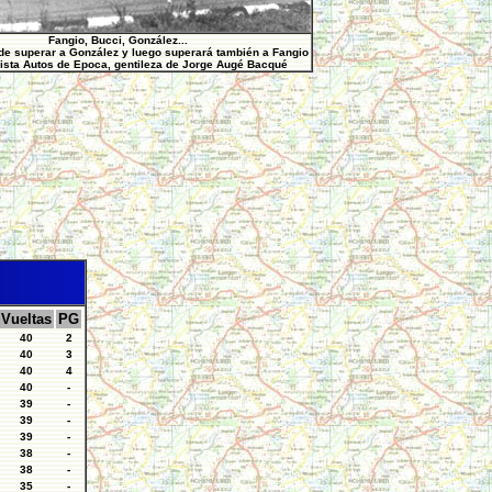
Fangio, Bucci, González...
de superar a González y luego superará también a Fangio
ista Autos de Epoca, gentileza de Jorge Augé Bacqué
Vueltas
PG
40
2
40
3
40
4
40
-
39
-
39
-
39
-
38
-
38
-
35
-