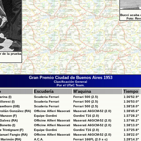
Bucci acaba 
Foto: Rev
r de la prueba
Gran Premio Ciudad de Buenos Aires 1953
Clasificación General
Por el UTaC Team.
o
Escudería
M'aquina
Tiempo
rina (I)
Scuderia Ferrari
Ferrari 500 (2.5)
1:36'52.9"
lloresi (I)
Scuderia Ferrari
Ferrari 500 (2.5)
1:36'53.0"
awthorn (GB)
Scuderia Ferrari
Ferrari 500 (2.5)
1:38'18.0"
roilán González (RA)
Officine Alfieri Maserati
Maserati A6GCM-52 (2.0)
1:38'45.6"
 Manzon (F)
Equipe Gordini
Gordini T16 (2.0)
1:37'28.2"
Galvez (RA)
Officine Alfieri Maserati
Maserati A6GCM-52 (2.0)
1:37'46.2"
Bonetto (I)
Officine Alfieri Maserati
Maserati A6GCM-52 (2.0)
1:38'13.0"
 Trintignant (F)
Equipe Gordini
Gordini T16 (2.0)
1:37'25.8"
anuel Fangio (RA)
Officine Alfieri Maserati
Maserati A6GCM-52 (2.0)
1:38'22.0"
 Marimón (RA)
A.C.A.
Ferrari 166FL (2.0 s c)
1:28'14.3"