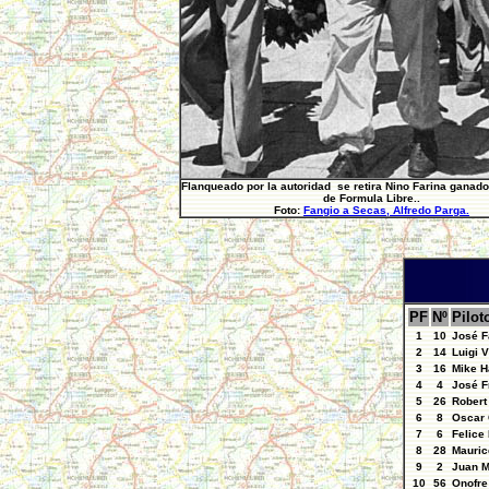
Flanqueado por la autoridad se retira Nino Farina ganado
de Formula Libre..
Foto:
Fangio a Secas, Alfredo Parga.
PF
Nº
Pilot
1
10
José Fa
2
14
Luigi Vi
3
16
Mike H
4
4
José F
5
26
Robert
6
8
Oscar 
7
6
Felice 
8
28
Maurice
9
2
Juan M
10
56
Onofre