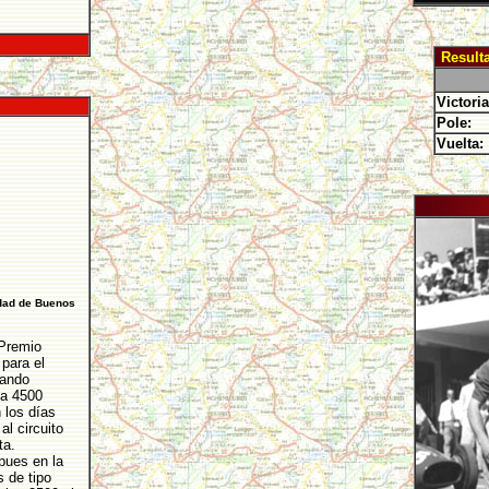
Result
Victoria
Pole:
Vuelta:
udad de Buenos
 Premio
para el
uando
na 4500
 los días
l circuito
sta.
pues en la
s de tipo