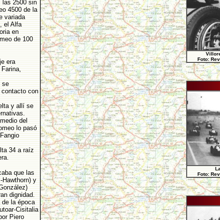
 las 2500 sin
eo 4500 de la
e variada
 el Alfa
oria en
omeo de 100
Villor
Foto: Rev
je era
 Farina,
e se
 contacto con
ta y allí se
rnativas.
 medio del
Romeo lo pasó
 Fangio
ta 34 a raíz
era.
L
caba que las
Foto: Rev
i-Hawthorn) y
 González)
an dignidad.
 de la época
toar-Cisitalia
por Piero