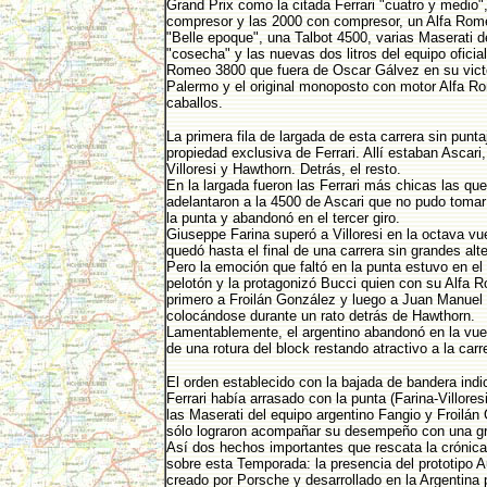
Grand Prix como la citada Ferrari "cuatro y medio",
compresor y las 2000 con compresor, un Alfa Rom
"Belle epoque", una Talbot 4500, varias Maserati d
"cosecha" y las nuevas dos litros del equipo oficial,
Romeo 3800 que fuera de Oscar Gálvez en su vict
Palermo y el original monoposto con motor Alfa R
caballos.
La primera fila de largada de esta carrera sin punta
propiedad exclusiva de Ferrari. Allí estaban Ascari,
Villoresi y Hawthorn. Detrás, el resto.
En la largada fueron las Ferrari más chicas las qu
adelantaron a la 4500 de Ascari que no pudo tomar
la punta y abandonó en el tercer giro.
Giuseppe Farina superó a Villoresi en la octava vuel
quedó hasta el final de una carrera sin grandes alte
Pero la emoción que faltó en la punta estuvo en el
pelotón y la protagonizó Bucci quien con su Alfa 
primero a Froilán González y luego a Juan Manuel
colocándose durante un rato detrás de Hawthorn.
Lamentablemente, el argentino abandonó en la vuel
de una rotura del block restando atractivo a la carr
El orden establecido con la bajada de bandera indi
Ferrari había arrasado con la punta (Farina-Villores
las Maserati del equipo argentino Fangio y Froilán
sólo lograron acompañar su desempeño con una gr
Así dos hechos importantes que rescata la crónica
sobre esta Temporada: la presencia del prototipo Au
creado por Porsche y desarrollado en la Argentina 