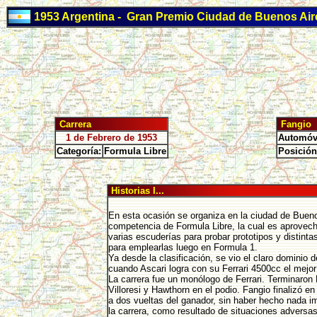
1953 Argentina - Gran Premio Ciudad de Buenos Air
Carrera
Fangio
1 de Febrero de 1953
Automóvi
Categoría:
Formula Libre
Posición
Historias I...
En esta ocasión se organiza en la ciudad de Buen
competencia de Formula Libre, la cual es aprovec
varias escuderías para probar prototipos y distinta
para emplearlas luego en Formula 1.
Ya desde la clasificación, se vio el claro dominio de
cuando Ascari logra con su Ferrari 4500cc el mejor
La carrera fue un monólogo de Ferrari. Terminaron 
Villoresi y Hawthorn en el podio. Fangio finalizó e
a dos vueltas del ganador, sin haber hecho nada i
la carrera, como resultado de situaciones adversas