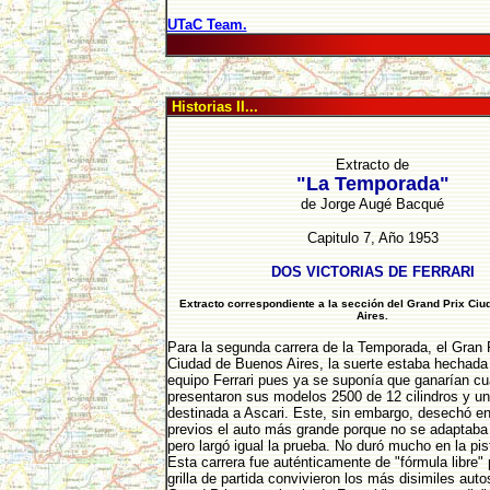
UTaC Team.
Historias II...
Extracto de
"La Temporada"
de Jorge Augé Bacqué
Capitulo 7, Año 1953
DOS VICTORIAS DE FERRARI
Extracto correspondiente a la sección del Grand Prix Ci
Aires.
Para la segunda carrera de la Temporada, el Gran
Ciudad de Buenos Aires, la suerte estaba hechada 
equipo Ferrari pues ya se suponía que ganarían c
presentaron sus modelos 2500 de 12 cilindros y u
destinada a Ascari. Este, sin embargo, desechó en
previos el auto más grande porque no se adaptaba a
pero largó igual la prueba. No duró mucho en la pi
Esta carrera fue auténticamente de "fórmula libre" 
grilla de partida convivieron los más disimiles auto