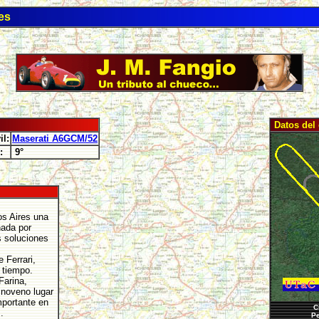
es
Datos del 
l:
Maserati A6GCM/52
:
9°
os Aires una
hada por
s soluciones
 Ferrari,
 tiempo.
Farina,
n noveno lugar
mportante en
C
.
Pe