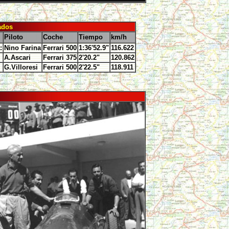
ados
Piloto
Coche
Tiempo
km/h
:
Nino Farina
Ferrari 500
1:36'52.9"
116.622
A.Ascari
Ferrari 375
2'20.2"
120.862
G.Villoresi
Ferrari 500
2'22.5"
118.911