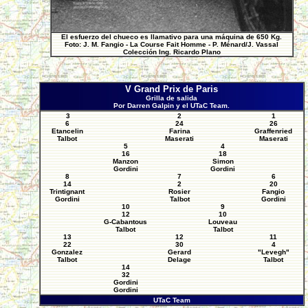
El esfuerzo del chueco es llamativo para una máquina de 650 Kg.
Foto: J. M. Fangio - La Course Fait Homme - P. Ménard/J. Vassal
Colección Ing. Ricardo Plano
V Grand Prix de Paris
Grilla de salida
Por Darren Galpin y el UTaC Team.
3
2
1
6
24
26
Etancelin
Farina
Graffenried
Talbot
Maserati
Maserati
5
4
16
18
Manzon
Simon
Gordini
Gordini
8
7
6
14
2
20
Trintignant
Rosier
Fangio
Gordini
Talbot
Gordini
10
9
12
10
G-Cabantous
Louveau
Talbot
Talbot
13
12
11
22
30
4
Gonzalez
Gerard
"Levegh"
Talbot
Delage
Talbot
14
32
Gordini
Gordini
UTaC Team