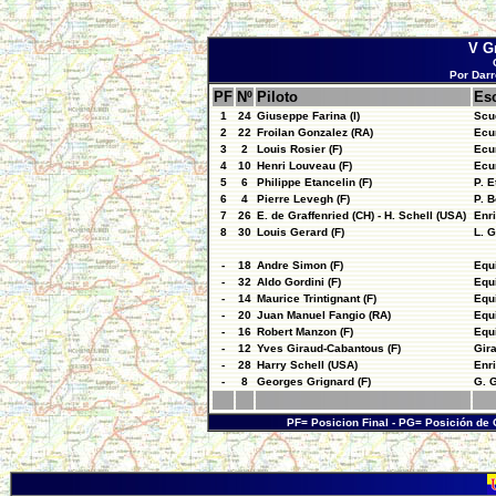
V G
Por Darr
PF
Nº
Piloto
Es
1
24
Giuseppe Farina (I)
Scu
2
22
Froilan Gonzalez (RA)
Ecu
3
2
Louis Rosier (F)
Ecu
4
10
Henri Louveau (F)
Ecu
5
6
Philippe Etancelin (F)
P. E
6
4
Pierre Levegh (F)
P. B
7
26
E. de Graffenried (CH) - H. Schell (USA)
Enri
8
30
Louis Gerard (F)
L. 
-
18
Andre Simon (F)
Equ
-
32
Aldo Gordini (F)
Equ
-
14
Maurice Trintignant (F)
Equ
-
20
Juan Manuel Fangio (RA)
Equ
-
16
Robert Manzon (F)
Equ
-
12
Yves Giraud-Cabantous (F)
Gir
-
28
Harry Schell (USA)
Enri
-
8
Georges Grignard (F)
G. 
PF= Posicion Final - PG= Posición de