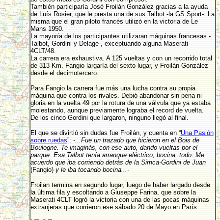
También participaría José Froilán González gracias a la ayuda
de Luís Rosier, que le presta una de sus Talbot -la GS Sport-. La
misma que el gran piloto francés utilizó en la victoria de Le
Mans 1950.
La mayoría de los participantes utilizaran máquinas francesas -
Talbot, Gordini y Delage-, exceptuando alguna Maserati
4CLT/48.
La carrera era exhaustiva. A 125 vueltas y con un recorrido total
de 313 Km. Fangio largaría del sexto lugar, y Froilán González
desde el decimotercero.
Para Fangio la carrera fue más una lucha contra su propia
máquina que contra los rivales. Debió abandonar sin pena ni
gloria en la vuelta 49 por la rotura de una válvula que ya estaba
molestando, aunque previamente lograba el record de vuelta.
De los cinco Gordini que largaron, ninguno llegó al final.
El que se divirtió sin dudas fue Froilán, y cuenta en “
Una Pasión
sobre ruedas
”:
-...Fue un trazado que hicieron en el Bois de
Boulogne. Te imaginás, con ese auto, dando vueltas por el
parque. Esa Talbot tenía arranque eléctrico, bocina, todo. Me
acuerdo que iba corriendo detrás de la Simca-Gordini de Juan
(Fangio)
y le iba tocando bocina...-
Froilan termina en segundo lugar, luego de haber largado desde
la última fila y escoltando a Giuseppe Farina, que sobre la
Maserati 4CLT logró la victoria con una de las pocas máquinas
extranjeras que corrieron ese sábado 20 de Mayo en París.