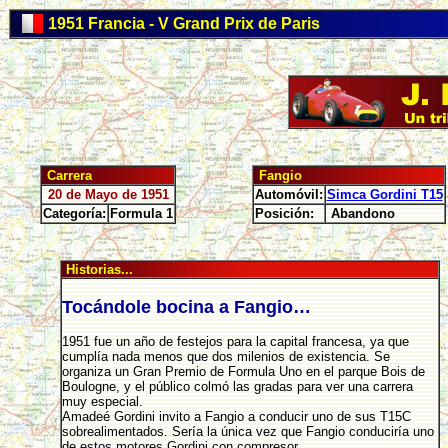
1951 Francia - V Grand Prix de Paris
Carrera
Fangio
20 de Mayo de 1951
Automóvil:
Simca Gordini T15
Categoría:
Formula 1
Posición:
Abandono
Historias...
Tocándole bocina a Fangio…
1951 fue un año de festejos para la capital francesa, ya que
cumplía nada menos que dos milenios de existencia. Se
organiza un Gran Premio de Formula Uno en el parque Bois de
Boulogne, y el público colmó las gradas para ver una carrera
muy especial.
Amadeé Gordini invito a Fangio a conducir uno de sus T15C
sobrealimentados. Sería la única vez que Fangio conduciría uno
de estos motores Gordini con compresor.