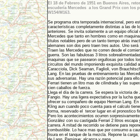
El 18 de Febrero de 1951 en Buenos Aires, retor
escudería Mercedes a los Grand Prix con los 
W154/M163.
Se programa otra temporada internacional, pero es
características completamente distintas a las de l
anteriores. Se invita solamente a un equipo oficial
Mercedes que tanto en hombres como en maquina
títulos notables pero de un tanto tiempo atrás inac
alemanes son dos pero traen tres autos. Uno será 
Traen las Mercedes que no corren desde el comien
guerra. Son las fabulosas 3 litros sobrealimentada
maquinas que se pasearon orgullosas por todos los
circuitos del mundo imponiendo exquisita calidad 
Caracciola, Dick Seaman, Faglioli, von Brauchits
Lang. En las pruebas de entrenamiento las Merce
sus adversarias. Hay una razón potencial para ello
Ferrari tienen un litro mas de cilindrada y las supe
cien caballos de fuerza.
Llega el día de la carrera. Se espera la victoria de
Fangio. Hay una ligera expectativa por la lucha qu
ofrecer su compañero de equipo Herman Lang. En 
Kling aun cuando poco cuenta para el calculo tiene
forma, reservado el tercer lugar en el pronostico fi
Pero los acontecimientos ocurren sorpresivamente 
González con su castigada Ferrari 2 litros escapa 
carrera. A mitad de recorrido se detiene para repon
combustible. Lo hace mas que por consumo a cau
fisura en el tanque de la mezcla. Repone la carga; 
de Lang. Persigue; alcanza y gana.