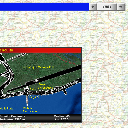
circuito
ircuito: Costanera
Vueltas: 45
Perímetro: 3500 m
km: 157.5