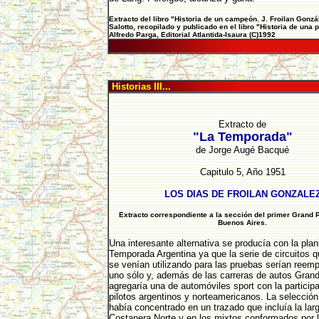
Extracto del libro "Historia de un campeón. J. Froilan Gonzál
Salotto, recopilado y publicado en el libro "Historia de una 
Alfredo Parga, Editorial Atlantida-Isaura (C)1992
Historias III...
Extracto de
"La Temporada"
de Jorge Augé Bacqué
Capitulo 5, Año 1951
LOS DIAS DE FROILAN GONZALE
Extracto correspondiente a la sección del primer Grand 
Buenos Aires.
Una interesante alternativa se producía con la plani
Temporada Argentina ya que la serie de circuitos 
se venían utilizando para las pruebas serían reem
uno sólo y, además de las carreras de autos Grand
agregaría una de automóviles sport con la particip
pilotos argentinos y norteamericanos. La selección 
había concentrado en un trazado que incluía la larg
Costanera Norte y en los mixtos conformados por l