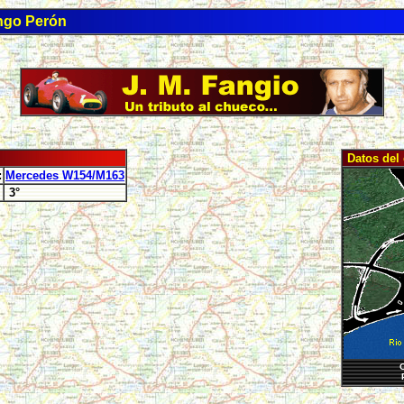
ngo Perón
Datos del 
:
Mercedes W154/M163
3°
C