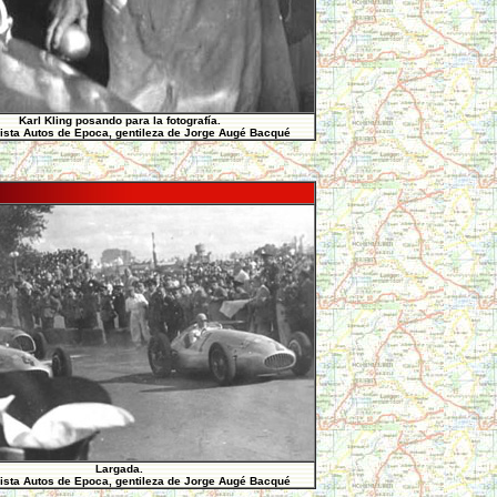
Karl Kling posando para la fotografía.
ista Autos de Epoca, gentileza de Jorge Augé Bacqué
Largada.
ista Autos de Epoca, gentileza de Jorge Augé Bacqué