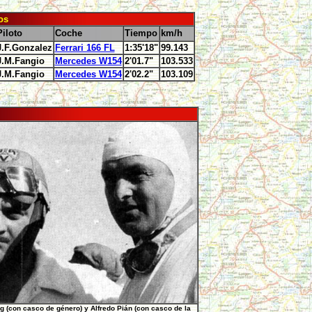
os
Piloto
Coche
Tiempo
km/h
J.F.Gonzalez
Ferrari 166 FL
1:35'18"
99.143
J.M.Fangio
Mercedes W154
2'01.7"
103.533
J.M.Fangio
Mercedes W154
2'02.2"
103.109
 (con casco de género) y Alfredo Pián (con casco de la