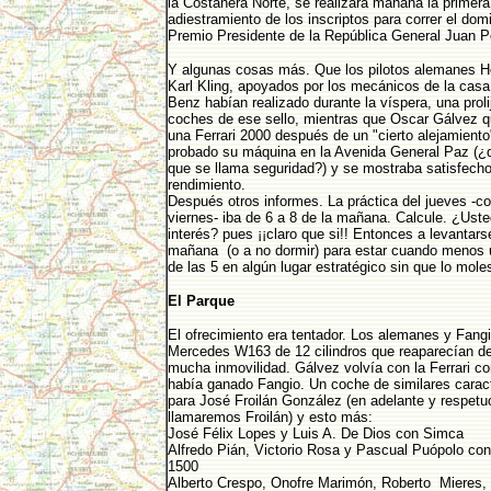
la Costanera Norte, se realizará mañana la primera
adiestramiento de los inscriptos para correr el dom
Premio Presidente de la República General Juan P
Y algunas cosas más. Que los pilotos alemanes 
Karl Kling, apoyados por los mecánicos de la cas
Benz habían realizado durante la víspera, una prolij
coches de ese sello, mientras que Oscar Gálvez q
una Ferrari 2000 después de un "cierto alejamiento
probado su máquina en la Avenida General Paz (¿
que se llama seguridad?) y se mostraba satisfecho
rendimiento.
Después otros informes. La práctica del jueves -co
viernes- iba de 6 a 8 de la mañana. Calcule. ¿Uste
interés? pues ¡¡claro que si!! Entonces a levantarse
mañana (o a no dormir) para estar cuando menos 
de las 5 en algún lugar estratégico sin que lo moles
El Parque
El ofrecimiento era tentador. Los alemanes y Fangi
Mercedes W163 de 12 cilindros que reaparecían d
mucha inmovilidad. Gálvez volvía con la Ferrari co
había ganado Fangio. Un coche de similares caract
para José Froilán González (en adelante y respet
llamaremos Froilán) y esto más:
José Félix Lopes y Luis A. De Dios con Simca
Alfredo Pián, Victorio Rosa y Pascual Puópolo con
1500
Alberto Crespo, Onofre Marimón, Roberto Mieres, 