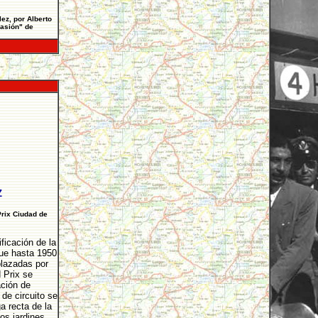
ez, por Alberto
pasión" de
Z
Prix Ciudad de
ficación de la
que hasta 1950
plazadas por
 Prix se
ación de
de circuito se
a recta de la
os jardines