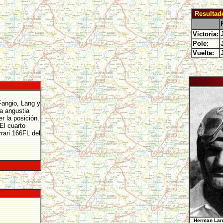
Resultad
Victoria:
Pole:
Vuelta:
Fangio, Lang y
a angustia
r la posición.
El cuarto
rari 166FL del
Herman Lang