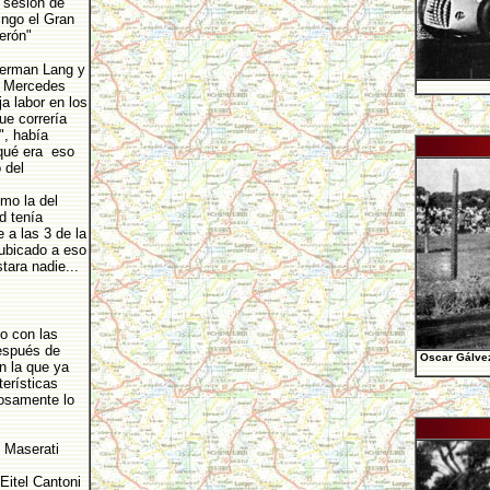
 sesión de
ingo el Gran
erón"
Herman Lang y
a Mercedes
a labor en los
ue correría
", había
qué era eso
 del
mo la del
d tenía
 a las 3 de la
ubicado a eso
tara nadie...
o con las
espués de
Oscar Gálvez
n la que ya
erísticas
uosamente lo
 Maserati
Eitel Cantoni