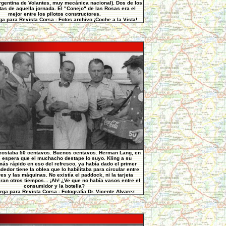
gentina de Volantes, muy mecánica nacional). Dos de los
tas de aquella jornada. El "Conejo" de las Rosas era el
mejor entre los pilotos constructores.
ga para Revista Corsa - Fotos archivo ¡Coche a la Vista!
costaba 50 centavos. Buenos centavos. Herman Lang, en
, espera que el muchacho destape lo suyo. Kling a su
más rápido en eso del refresco, ya había dado el primer
ndedor tiene la oblea que lo habilitaba para circular entre
es y las máquinas. No existía el paddock, ni la tarjeta
ran otros tiempos... ¡Ah! ¿Ve que no había vasos entre el
consumidor y la botella?
rga para Revista Corsa - Fotografía Dr. Vicente Alvarez