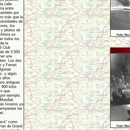
a calle
ría entre
 también por
cho más que la
autoridades de
ores, los
y pilotos de
. Ahora se
Foto: Rev
ar todos los
da la
l Club
ado de 3.500
ner una
ntes. Los dos
 y Ferrari
algunas
c. y algún
de años
ero antiguas
 900 kilos
ro que
 por ejemplo,
 Mundial,
s livianos ya
 emparejar las
ari.
Race" como
rrari de Grand
Foto: Rev