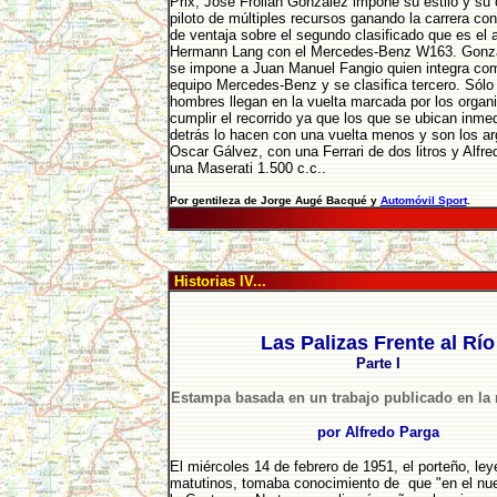
Prix, José Froilán González impone su estilo y su 
piloto de múltiples recursos ganando la carrera c
de ventaja sobre el segundo clasificado que es el
Hermann Lang con el Mercedes-Benz W163. Gonz
se impone a Juan Manuel Fangio quien integra com
equipo Mercedes-Benz y se clasifica tercero. Sólo 
hombres llegan en la vuelta marcada por los organ
cumplir el recorrido ya que los que se ubican inm
detrás lo hacen con una vuelta menos y son los ar
Oscar Gálvez, con una Ferrari de dos litros y Alfr
una Maserati 1.500 c.c..
Por gentileza de Jorge Augé Bacqué y
Automóvil Sport
.
Historias IV...
Las Palizas Frente al Río
Parte I
Estampa basada en un trabajo publicado en la 
por Alfredo Parga
El miércoles 14 de febrero de 1951, el porteño, ley
matutinos, tomaba conocimiento de que "en el nue