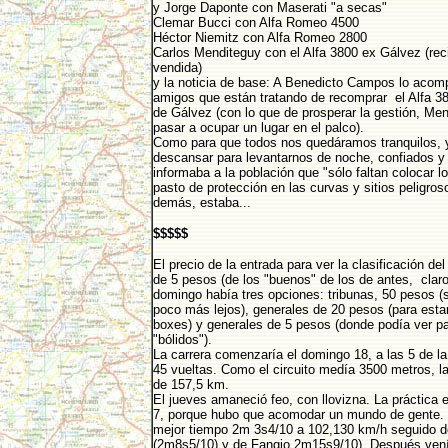
y Jorge Daponte con Maserati "a secas"
Clemar Bucci con Alfa Romeo 4500
Héctor Niemitz con Alfa Romeo 2800
Carlos Menditeguy con el Alfa 3800 ex Gálvez (re
vendida)
y la noticia de base: A Benedicto Campos lo aco
amigos que están tratando de recomprar el Alfa 3
de Gálvez (con lo que de prosperar la gestión, Me
pasar a ocupar un lugar en el palco).
Como para que todos nos quedáramos tranquilos, 
descansar para levantarnos de noche, confiados y
informaba a la población que "sólo faltan colocar l
pasto de protección en las curvas y sitios peligroso
demás, estaba...
$$$$$
El precio de la entrada para ver la clasificación de
de 5 pesos (de los "buenos" de los de antes, claro
domingo había tres opciones: tribunas, 50 pesos (
poco más lejos), generales de 20 pesos (para estar
boxes) y generales de 5 pesos (donde podía ver pa
"bólidos").
La carrera comenzaría el domingo 18, a las 5 de la
45 vueltas. Como el circuito medía 3500 metros, la
de 157,5 km.
El jueves amaneció feo, con llovizna. La práctica
7, porque hubo que acomodar un mundo de gente. 
mejor tiempo 2m 3s4/10 a 102,130 km/h seguido d
(2m8s5/10) y de Fangio 2m15s9/10). Después vení