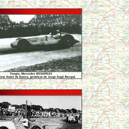
Fangio, Mercedes W154/M163
ista Autos de Epoca, gentileza de Jorge Augé Bacqué