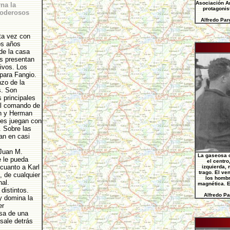
Asociación Ar
na la
protagonis
poderosos
Alfredo Par
ta vez con
os años
 de la casa
s presentan
tivos. Los
para Fangio.
zo de la
s. Son
 principales
al comando de
ch y Herman
des juegan con
. Sobre las
ran en casi
 Juan M.
La gaseosa 
e le pueda
el centro
cuanto a Karl
izquierda, 
trago. El ve
, de cualquier
los hombr
nal.
magnética. E
distintos.
Alfredo Pa
y domina la
er
sa de una
sale detrás