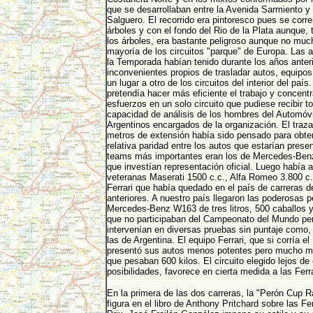
que se desarrollaban entre la Avenida Sarmiento y l
Salguero. El recorrido era pintoresco pues se corre
árboles y con el fondo del Rio de la Plata aunque,
los árboles, era bastante peligroso aunque no mu
mayoría de los circuitos "parque" de Europa. Las 
la Temporada habían tenido durante los años anteri
inconvenientes propios de trasladar autos, equipos 
un lugar a otro de los circuitos del interior del país
pretendía hacer más eficiente el trabajo y concentr
esfuerzos en un solo circuito que pudiese recibir to
capacidad de análisis de los hombres del Automóvi
Argentinos encargados de la organización. El traz
metros de extensión había sido pensado para obte
relativa paridad entre los autos que estarían prese
teams más importantes eran los de Mercedes-Benz
que investían representación oficial. Luego había 
veteranas Maserati 1500 c.c., Alfa Romeo 3.800 c.
Ferrari que había quedado en el país de carreras 
anteriores. A nuestro país llegaron las poderosas p
Mercedes-Benz W163 de tres litros, 500 caballos y
que no participaban del Campeonato del Mundo pe
intervenían en diversas pruebas sin puntaje como,
las de Argentina. El equipo Ferrari, que si corría el
presentó sus autos menos potentes pero mucho má
que pesaban 600 kilos. El circuito elegido lejos de
posibilidades, favorece en cierta medida a las Ferr
En la primera de las dos carreras, la "Perón Cup 
figura en el libro de Anthony Pritchard sobre las Fe