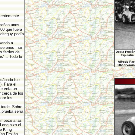
cientemente
mpañan unos
800 que fuera
nditeguy podía
yendo a
 serenos , se
os fardos de
Dobla Froilán
tripulaba
s"... Todo lo
Alfredo Par
Observación
l sábado fue
). Para el
se veía un
 cerca de los
sar los
 tarde. Sobre
 prueba sería
 empezó a las
Lang hizo el
e Kling
an Froilán