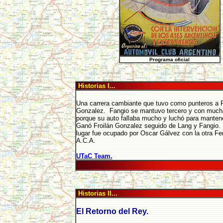
Programa oficial
Historias I...
Una carrera cambiante que tuvo como punteros a 
Gonzalez. Fangio se mantuvo tercero y con much
porque su auto fallaba mucho y luchó para mantene
Ganó Froilán Gonzalez seguido de Lang y Fangio. 
lugar fue ocupado por Oscar Gálvez con la otra Fer
A.C.A.
UTaC Team.
Historias II...
El Retorno del Rey.