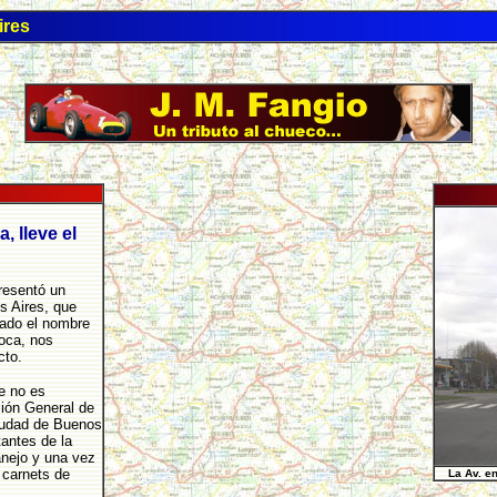
ires
, lleve el
presentó un
s Aires, que
cado el nombre
oca, nos
cto.
le no es
ción General de
Ciudad de Buenos
tantes de la
anejo y una vez
 carnets de
La Av. e