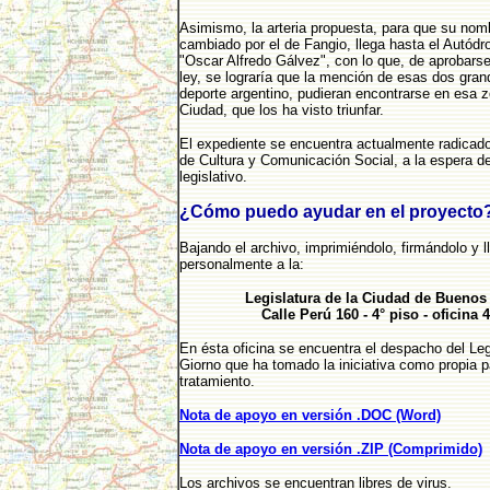
Asimismo, la arteria propuesta, para que su nom
cambiado por el de Fangio, llega hasta el Autód
"Oscar Alfredo Gálvez", con lo que, de aprobarse
ley, se lograría que la mención de esas dos grand
deporte argentino, pudieran encontrarse en esa z
Ciudad, que los ha visto triunfar.
El expediente se encuentra actualmente radicad
de Cultura y Comunicación Social, a la espera d
legislativo.
¿Cómo puedo ayudar en el proyecto
Bajando el archivo, imprimiéndolo, firmándolo y l
personalmente a la:
Legislatura de la Ciudad de Buenos
Calle Perú 160 - 4° piso - oficina 
En ésta oficina se encuentra el despacho del Leg
Giorno que ha tomado la iniciativa como propia p
tratamiento.
Nota de apoyo en versión .DOC (Word)
Nota de apoyo en versión .ZIP (Comprimido)
Los archivos se encuentran libres de virus.