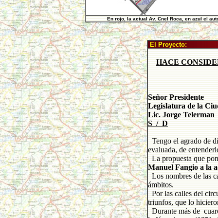
En rojo, la actual Av. Cnel Roca, en azul el au
El Proyecto:
HACE CONSIDE
Señor Presidente
Legislatura de la C
Lic. Jorge Telerman
S / D
Tengo el agrado de diri
evaluada, de entenderl
La propuesta que pong
Manuel Fangio a la a
Los nombres de las cal
ámbitos.
Por las calles del cir
triunfos, que lo hicie
Durante más de cuarent