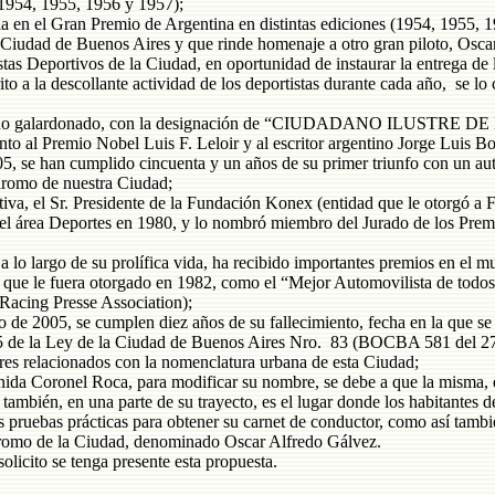
 1954, 1955, 1956 y 1957);
a en el Gran Premio de Argentina en distintas ediciones (1954, 1955, 
 Ciudad de Buenos Aires y que rinde homenaje a otro gran piloto, Osc
tas Deportivos de la Ciudad, en oportunidad de instaurar la entrega de
to a la descollante actividad de los deportistas durante cada año, se lo
sido galardonado, con la designación de “CIUDADANO ILUSTRE 
al Premio Nobel Luis F. Leloir y al escritor argentino Jorge Luis B
5, se han cumplido cincuenta y un años de su primer triunfo con un au
ódromo de nuestra Ciudad;
iva, el Sr. Presidente de la Fundación Konex (entidad que le otorgó a 
 el área Deportes en 1980, y lo nombró miembro del Jurado de los Pre
lo largo de su prolífica vida, ha recibido importantes premios en el m
 que le fuera otorgado en 1982, como el “Mejor Automovilista de todos 
l Racing Presse Association);
 de 2005, se cumplen diez años de su fallecimiento, fecha en la que se
lo 5 de la Ley de la Ciudad de Buenos Aires Nro. 83 (BOCBA 581 del 2
res relacionados con la nomenclatura urbana de esta Ciudad;
ida Coronel Roca, para modificar su nombre, se debe a que la misma, 
también, en una parte de su trayecto, es el lugar donde los habitantes d
as pruebas prácticas para obtener su carnet de conductor, como así tambié
ódromo de la Ciudad, denominado Oscar Alfredo Gálvez.
olicito se tenga presente esta propuesta.