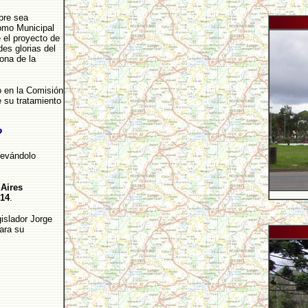
bre sea
romo Municipal
 el proyecto de
es glorias del
ona de la
o en la Comisión
e su tratamiento
?
levándolo
 Aires
414
.
islador Jorge
ara su