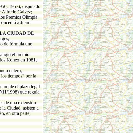
1956, 1957), disputado
ar Alfredo Gálvez;
 los Premios Olimpia,
 concedió a Juan
DE LA CIUDAD DE
orges;
to de fórmula uno
Fangio el premio
mios Konex en 1981,
undo entero,
los tiempos” por la
 cumple el plazo legal
7/11/1998) que regula
es de una extensión
e la Ciudad, asisten a
n, en otra parte,