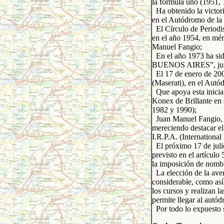
la fórmula uno (1951,
Ha obtenido la victori
en el Autódromo de la
El Círculo de Periodis
en el año 1954, en méri
Manuel Fangio;
En el año 1973 ha 
BUENOS AIRES”, junto 
El 17 de enero de 200
(Maserati), en el Aut
Que apoya esta iniciat
Konex de Brillante en
1982 y 1990);
Juan Manuel Fangio, a 
mereciendo destacar el
I.R.P.A. (Internationa
El próximo 17 de julio
previsto en el artícu
la imposición de nomb
La elección de la aven
considerable, como así 
los cursos y realizan l
permite llegar al aut
Por todo lo expuesto s