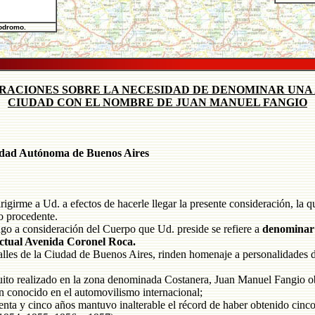
todromo.
RACIONES SOBRE LA NECESIDAD DE DENOMINAR UNA 
CIUDAD CON EL NOMBRE DE JUAN MANUEL FANGIO
iudad Autónoma de Buenos Aires
girme a Ud. a efectos de hacerle llegar la presente consideración, la qu
o procedente.
o a consideración del Cuerpo que Ud. preside se refiere a
denominar
ctual Avenida Coronel Roca.
les de la Ciudad de Buenos Aires, rinden homenaje a personalidades de
cuito realizado en la zona denominada Costanera, Juan Manuel Fangio o
ron conocido en el automovilismo internacional;
a y cinco años mantuvo inalterable el récord de haber obtenido cinco 