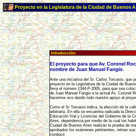
Proyecto en la Legislatura de la Ciudad de Buenos A
Introducción:
El proyecto para que Av. Coronel Roca
nombre de Juan Manuel Fangio.
Ante una iniciativa del Sr. Carlos Torcasio, que 
proyecto en la Legislatura de la Ciudad de Bueno
lleva el número 1344-P-2005, para que sea colo
de Juan Manuel Fangio a la actual Av. Coronel R
hacemos eco dando todo nuestro apoyo al proye
Como el Sr Torcasio indica, la elección de la cal
arbitraria. En ella se encuentra radicada la Direc
Educación Vial y Licencias del Gobierno de la 
Aires, dependencia por medio de la cual los habi
Ciudad de Buenos Aires realizan la prueba de m
aprobados los exámenes pertinentes, retiran sus
conducir.