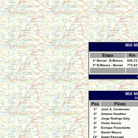
Mill M
Etapa
Km
1º Bernal - B.Blanca
836,72
2º B.Blanca - Bernal
772,62
Mill M
Cl
Pos
Piloto
1º
José A. Cordonnier
2º
Antonio Gauthier
3º
Jorge Rodrigo Daly
4º
Victor García
5º
Enrique Finochietto
7°
Daniel Musso
13°
Angel Pascuali