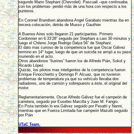
segundo Mario Stephani (Chevrolet). Pascuali –que continuaba
con los problemas- perdió más de una hora con respecto a los
punteros.
En Coronel Brandsen abandona Angel Garabato mientras iba en
tercera colocación, detrás de Musso y Gauthier.
A Buenos Aires solo llegaron 21 participantes. Primero
Cordonnier en 6:33’28” seguido por Stephani a casi 30 minutos y
luego el Chileno Jorge Rodrigo Dalya 56” de Stephani.
El dato mas curioso de la competencia fue que Oscar Gálvez
termino en 14° lugar, luego de que un suicida se arrojó a su paso
muriendo en el acto.
Otros abandonos “ilustres” fueron los de Alfredo Pián, Sokol y
Ricardo López.
Quizás, los pilotos mas inteligentes de la competencia fueron
Enrique Finocchietto y Domingo P. Alcuaz, que no tuvieron
problemas de temperatura ya que su vehículo llevaba dos
radiadores, uno de camión y sobrepuesto a éste, el original del
motor.
Reglamentariamente, Oscar Alfredo Gálvez fue el campeón de
carretera, seguido por Eusebio Marcilla y Juan M. Fangio.
En Pista también lo era Gálvez seguido por Pesatti y Nanni,
mientras que en Fuerza Limitada fue campeón Mazutti seguido
por Pián
UTaC Team.