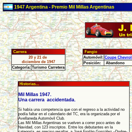
1947 Argentina - Premio Mil Millas Argentinas
Carrera
Fangio
20 y 21 de
Automóvil:
Coupe Chevrol
diciembre de 1947
Posición:
Abandono
Categoría:
Turismo Carretera
Historias...
Mil Millas 1947.
Una carrera accidentada.
Si había una competencia que con el regreso a la actividad no
podía faltar en el calendario del TC, era la organizada por el
Avellaneda Automóvil Club.
Las Mil Millas Argentinas se vuelven a correr poco antes de
Navidad, con 123 inscriptos. Entre los debutantes en la
categoría, es preciso resaltar a José Froilán González –Dodge-,