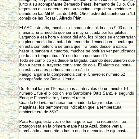
junto a su acompañante Bernardo Pérez, hermano de Julio. Que
regresaba a las carreras con su sobrino luego de su accidente
sufrido en las Mil Millas de 1940. Otro ilustre debutante sería “El
conejo de las Rosas”, Alfredo Pián.
El AAC este año, modifica el horario de salida a las 9:00 de la
mañana, una medida que sería muy criticada por los pilotos.
Largando a esa hora y época del año, los pilotos se encontrarían
en pleno mediodía a mitad de recorrido. Teniendo en cuenta que
en ésta competencia se tenía que ir a fondo desde la salida
hasta la bandera a cuadros, muchos se podrían ver perjudicados
por la alta temperatura. Y eso fue lo que sucedió.
Todo se complico ya desde la largada, cuando descubrieron que
iban a hacer el trayecto con viento de cola. El viento del norte
en ésta zona es particularmente cálido.
Fangio largaría la competencia con el Chevrolet número 52
acompañado por Daniel Urrutia
De Bernal largan 116 máquinas a intervalos de un minuto. El
número 1 fue el piloto chileno Bartolomé Ortiz Sanz, el segundo
Enrique Finocchietto y luego el resto.
Cuando todavía no habían terminado de largar todas las
máquinas, los termómetros indicaban que la temperatura
ambiente era de 36°C.
Para Fangio, ésta vez no fue largo el camino recorrido, fue
protagonista en la primera etapa hasta Azul, donde venía
marchando a buen ritmo hasta que la mecánica le dijo basta.