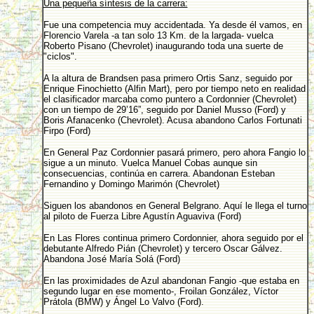
Una pequeña síntesis de la carrera:
Fue una competencia muy accidentada. Ya desde él vamos, en
Florencio Varela -a tan solo 13 Km. de la largada- vuelca
Roberto Pisano (Chevrolet) inaugurando toda una suerte de
"ciclos".
A la altura de Brandsen pasa primero Ortis Sanz, seguido por
Enrique Finochietto (Alfin Mart), pero por tiempo neto en realidad
el clasificador marcaba como puntero a Cordonnier (Chevrolet)
con un tiempo de 29’16”, seguido por Daniel Musso (Ford) y
Boris Afanacenko (Chevrolet). Acusa abandono Carlos Fortunati
Firpo (Ford)
En General Paz Cordonnier pasará primero, pero ahora Fangio lo
sigue a un minuto. Vuelca Manuel Cobas aunque sin
consecuencias, continúa en carrera. Abandonan Esteban
Fernandino y Domingo Marimón (Chevrolet)
Siguen los abandonos en General Belgrano. Aquí le llega el turno
al piloto de Fuerza Libre Agustín Aguaviva (Ford)
En Las Flores continua primero Cordonnier, ahora seguido por el
debutante Alfredo Pián (Chevrolet) y tercero Oscar Gálvez.
Abandona José María Solá (Ford)
En las proximidades de Azul abandonan Fangio -que estaba en
segundo lugar en ese momento-, Froilan González, Víctor
Prátola (BMW) y Ángel Lo Valvo (Ford).