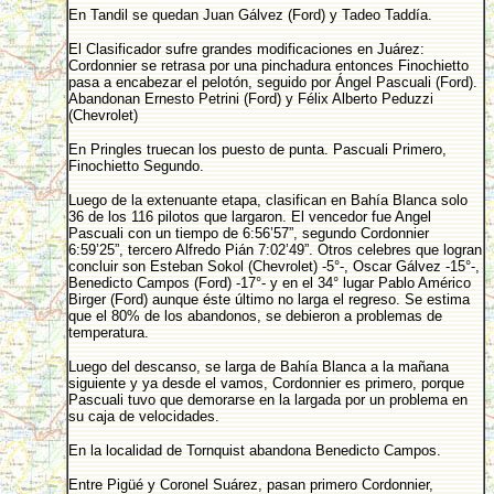
En Tandil se quedan Juan Gálvez (Ford) y Tadeo Taddía.
El Clasificador sufre grandes modificaciones en Juárez:
Cordonnier se retrasa por una pinchadura entonces Finochietto
pasa a encabezar el pelotón, seguido por Ángel Pascuali (Ford).
Abandonan Ernesto Petrini (Ford) y Félix Alberto Peduzzi
(Chevrolet)
En Pringles truecan los puesto de punta. Pascuali Primero,
Finochietto Segundo.
Luego de la extenuante etapa, clasifican en Bahía Blanca solo
36 de los 116 pilotos que largaron. El vencedor fue Angel
Pascuali con un tiempo de 6:56’57”, segundo Cordonnier
6:59’25”, tercero Alfredo Pián 7:02’49”. Otros celebres que logran
concluir son Esteban Sokol (Chevrolet) -5°-, Oscar Gálvez -15°-,
Benedicto Campos (Ford) -17°- y en el 34° lugar Pablo Américo
Birger (Ford) aunque éste último no larga el regreso. Se estima
que el 80% de los abandonos, se debieron a problemas de
temperatura.
Luego del descanso, se larga de Bahía Blanca a la mañana
siguiente y ya desde el vamos, Cordonnier es primero, porque
Pascuali tuvo que demorarse en la largada por un problema en
su caja de velocidades.
En la localidad de Tornquist abandona Benedicto Campos.
Entre Pigüé y Coronel Suárez, pasan primero Cordonnier,