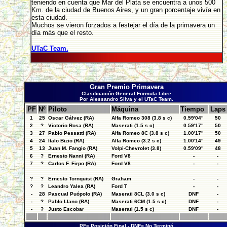
teniendo en cuenta que Mar del Plata se encuentra a unos 500
Km. de la ciudad de Buenos Aires, y un gran porcentaje vivía en
esta ciudad.
Muchos se vieron forzados a festejar el día de la primavera un
día más que el resto.
UTaC Team.
Gran Premio Primavera
Clasificación General Formula Libre
Por Alessandro Silva y el UTaC Team.
PF
Nº
Piloto
Máquina
Tiempo
Laps
1
25
Oscar Gálvez (RA)
Alfa Romeo 308 (3.8 s c)
0.59'04"
50
2
?
Victorio Rosa (RA)
Maserati (1.5 s c)
0.59'17"
50
3
27
Pablo Pessatti (RA)
Alfa Romeo 8C (3.8 s c)
1.00'17"
50
4
24
Italo Bizio (RA)
Alfa Romeo (3.2 s c)
1.00'14"
49
5
13
Juan M. Fangio (RA)
Volpi-Chevrolet (3.8)
0.59'09"
48
6
?
Ernesto Nanni (RA)
Ford V8
-
-
7
?
Carlos F. Firpo (RA)
Ford V8
-
-
?
?
Ernesto Tornquist (RA)
Graham
-
-
?
?
Leandro Yalea (RA)
Ford T
-
-
-
28
Pascual Puópolo (RA)
Maserati 8CL (3.0 s c)
DNF
-
-
?
Pablo Llano (RA)
Maserati 6CM (1.5 s c)
DNF
-
-
?
Justo Escobar
Maserati (1.5 s c)
DNF
-
PF= Posición Final - DNF= No Terminó