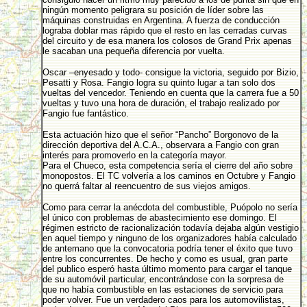
ningún momento peligrara su posición de líder sobre las
máquinas construidas en Argentina. A fuerza de conducción
lograba doblar mas rápido que el resto en las cerradas curvas
del circuito y de esa manera los colosos de Grand Prix apenas
le sacaban una pequeña diferencia por vuelta.
Oscar –enyesado y todo- consigue la victoria, seguido por Bizio,
Pesatti y Rosa. Fangio logra su quinto lugar a tan solo dos
vueltas del vencedor. Teniendo en cuenta que la carrera fue a 50
vueltas y tuvo una hora de duración, el trabajo realizado por
Fangio fue fantástico.
Esta actuación hizo que el señor “Pancho” Borgonovo de la
dirección deportiva del A.C.A., observara a Fangio con gran
interés para promoverlo en la categoría mayor.
Para el Chueco, esta competencia sería el cierre del año sobre
monopostos. El TC volvería a los caminos en Octubre y Fangio
no querrá faltar al reencuentro de sus viejos amigos.
Como para cerrar la anécdota del combustible, Puópolo no sería
el único con problemas de abastecimiento ese domingo. El
régimen estricto de racionalización todavía dejaba algún vestigio
en aquel tiempo y ninguno de los organizadores había calculado
de antemano que la convocatoria podría tener el éxito que tuvo
entre los concurrentes. De hecho y como es usual, gran parte
del publico esperó hasta último momento para cargar el tanque
de su automóvil particular, encontrándose con la sorpresa de
que no había combustible en las estaciones de servicio para
poder volver. Fue un verdadero caos para los automovilistas,