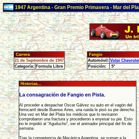
1947 Argentina - Gran Premio Primavera - Mar del Pla
Carrera
Fangio
21 de Septiembre de 1947
Automóvil:
Volpi Chevrole
Categoría:
Formula Libre
Posición:
5°
Historias...
La consagración de Fangio en Pista.
Al proceder a despachar Oscar Gálvez su auto en el vagón del
ferrocarril desde Buenos Aires, una rueda le pisó su pie derecho.
Una vez en Mar del Plata los médicos que lo revisaron
comprobaron una fractura y procedieron a enyesar su pie. Esto
no le impidió al “Aguilucho”, ser el animador principal del fin de
semana.
Tras la competencia de Mecánica Argentina, se suman a la