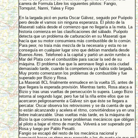
carrera de Formula Libre los siguientes pilotos: Fangio,
Tornquist, Nanni, Yalea y Firpo
En la largada picó en punta Oscar Gálvez, seguido por Puópolo
pero desde el vamos sin ninguna esperanza. El piloto de la
Maserati sabía desde el comienzo que no llegaría a la meta. La
historia comienza en las clasificaciones del sábado. Puópolo
detecta que un problema de carburación en su Maserati que
hacía que su motor consumiera más combustible de lo común.
Para peor, no traía más mezcla de la necesaria y esta no se
conseguía en cualquier lugar sino que debían mandarla desde
Buenos Aires. Telefoneó a la capital y partió un avión rumbo a
Mar del Plata con el combustible para saciar la sed de su
máquina. El problema fue que la aeronave llegó a esta ciudad
demasiado tarde, cuando la competencia ya había sido largada.
Muy pronto comenzaron los problemas de combustible y fue
superado por Bizio y Rosa.
La Maserati 8CL finalmente enmudece en la vuelta 15, antes de
que llegara la esperada provisión. Mientras tanto, Rosa ataca a
Bizio y tras unas vueltas de persecución lo supera. Luego Bizio
retorna al segundo lugar, pero fue tal la riña entre ellos que se
acercaron peligrosamente a Gálvez sin que éste se llegara a
percatar. Oscar observa los retrovisores y se da cuenta de que
lo están alcanzando y acelera el ritmo, convirtiéndose ya en una
liebre inalcanzable. Unas vueltas más tarde, es la máquina de
Bizio la que comienza a tener problemas mecánicos que obligan
al piloto a bajar el ritmo de marcha. Volverá a ser superado por
Rosa y luego por Pablo Pesatti.
Fangio se escapó del resto de los mecánica nacional y
consiguió hacer un ritmo muy parecido a los de punta sin que en