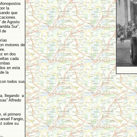
e Monopostos
por la
nsando que
icaciones.
7 de Agosto
ambla Sur”,
d de
rías
on motores de
re.
ez en dos
ueltas cada
 ambas
dos en esta
de la
 con todos sus
da, llegando a
sas” Alfredo
, el primero
Manuel Fangio,
st sobre su