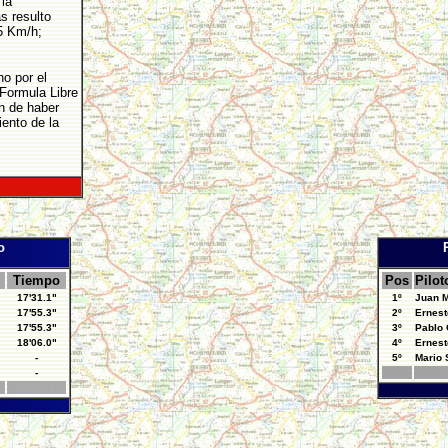
la
s resulto
5 Km/h;
o por el
 Formula Libre
ón de haber
iento de la
o
Tiempo
Pos
Pilot
17'31.1"
1º
Juan M
17'55.3"
2º
Ernest
17'55.3"
3º
Pablo 
18'06.0"
4º
Ernest
-
5º
Mario
-