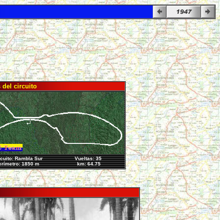
del circuito
cuito: Rambla Sur
Vueltas: 35
rímetro: 1850 m
km: 64.75