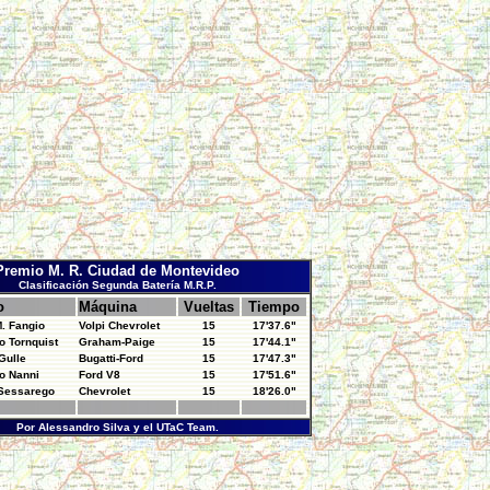
Premio M. R. Ciudad de Montevideo
Clasificación Segunda Batería M.R.P.
o
Máquina
Vueltas
Tiempo
. Fangio
Volpi Chevrolet
15
17'37.6"
o Tornquist
Graham-Paige
15
17'44.1"
Gulle
Bugatti-Ford
15
17'47.3"
o Nanni
Ford V8
15
17'51.6"
 Sessarego
Chevrolet
15
18'26.0"
Por Alessandro Silva y el UTaC Team.