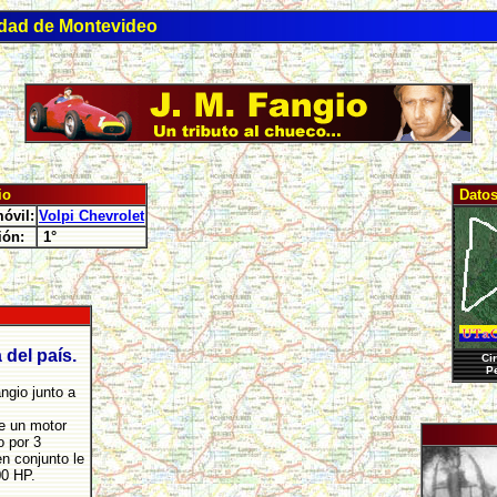
udad de Montevideo
io
Datos 
óvil:
Volpi Chevrolet
ión:
1°
del país.
Cir
Pe
angio junto a
s
le un motor
o por 3
n conjunto le
00 HP.