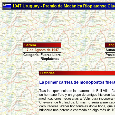
1947 Uruguay - Premio de Mecánica Rioplatense Ci
Carrera
Fang
17 de Agosto de 1947
Autom
Categoría:
Fuerza Libre
Posic
Rioplatense
Historias...
La primer carrera de monopostos fuera 
Tras la experiencia de las carreras de Bell Ville, F
su hermano Toto y un grupo de amigos hicieron la
modificaciones necesarias al Volpi para incorporar
Chevrolet de 6 cilindros. El mismo sería alimentad
carburadores Weber horizontales doble boca, que e
brindaría una potencia estimada en algo más de 1