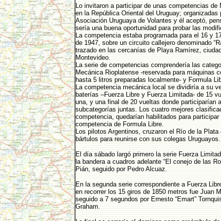
Lo invitaron a participar de unas competencias d
en la República Oriental del Uruguay; organizadas 
Asociación Uruguaya de Volantes y él aceptó, pe
sería una buena oportunidad para probar las modif
La competencia estaba programada para el 16 y 1
de 1947, sobre un circuito callejero denominado “R
trazado en las cercanías de Playa Ramírez, ciuda
Montevideo.
La serie de competencias comprendería las catego
Mecánica Rioplatense -reservada para máquinas c
hasta 5 litros preparadas localmente- y Formula Lib
La competencia mecánica local se dividiría a su v
baterías –Fuerza Libre y Fuerza Limitada- de 15 v
una, y una final de 20 vueltas donde participarían
subcategorías juntas. Los cuatro mejores clasifica
competencia, quedarían habilitados para participar 
competencia de Formula Libre.
Los pilotos Argentinos, cruzaron el Río de la Plata
bártulos para reunirse con sus colegas Uruguayos.
El día sábado largó primero la serie Fuerza Limita
la bandera a cuadros adelante “El conejo de las Ro
Pián, seguido por Pedro Alcuaz.
En la segunda serie correspondiente a Fuerza Libre
en recorrer los 15 giros de 1850 metros fue Juan 
seguido a 7 segundos por Ernesto “Emart” Tornqui
Graham.