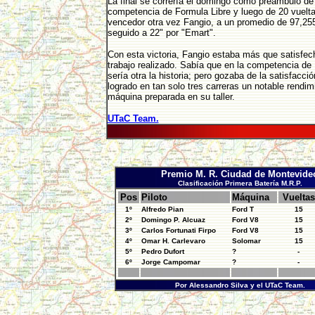
La final se correría el domingo como preámbulo de 
competencia de Formula Libre y luego de 20 vuelta
vencedor otra vez Fangio, a un promedio de 97,25
seguido a 22" por "Emart".
Con esta victoria, Fangio estaba más que satisfech
trabajo realizado. Sabía que en la competencia de
sería otra la historia; pero gozaba de la satisfacci
logrado en tan solo tres carreras un notable rendim
máquina preparada en su taller.
UTaC Team.
Premio M. R. Ciudad de Montevide
Clasificación Primera Batería M.R.P.
Pos
Piloto
Máquina
Vueltas
1º
Alfredo Pian
Ford T
15
2º
Domingo P. Alcuaz
Ford V8
15
3º
Carlos Fortunati Firpo
Ford V8
15
4º
Omar H. Carlevaro
Solomar
15
5º
Pedro Dufort
?
-
6º
Jorge Campomar
?
-
Por Alessandro Silva y el UTaC Team.