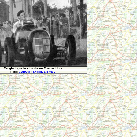
Fangio logra la victoria en Fuerza Libre
Foto:
CDROM Fangio!, Sierra 3