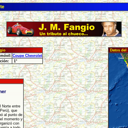
te
gio
Datos del 
móvil:
Coupe Chevrolet
ción:
1°
mer
l Norte entre
(Perú), que
nó al punto de
a el momento y
organizó con
uniría a todo