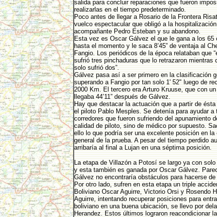
salida para concluir reparaciones que fueron impos
realizarlas en el tiempo predeterminado.
Poco antes de llegar a Rosario de la Frontera Risat
vuelco espectacular que obligó a la hospitalización
acompañante Pedro Esteban y su abandono.
Esta vez es Oscar Gálvez el que le gana a los 65 
hasta el momento y le saca 8’45” de ventaja al Che
Fangio. Los periódicos de la época relataban que 
sufrió tres pinchaduras que lo retrazaron mientras
solo sufrió dos”.
Gálvez pasa así a ser primero en la clasificación g
superando a Fangio por tan solo 1' 52" luego de re
2000 Km. El tercero era Arturo Kruuse, que con un
llegaba 44’11” después de Gálvez.
Hay que destacar la actuación que a partir de ésta
el piloto Pablo Mesples. Se detenía para ayudar a 
corredores que fueron sufriendo del apunamiento de
calidad de piloto, sino de médico por supuesto. Sa
ello lo que podría ser una excelente posición en la 
general de la prueba. A pesar del tiempo perdido au
arribaría al final a Lujan en una séptima posición.
La etapa de Villazón a Potosí se largo ya con solo
y esta también es ganada por Oscar Gálvez. Pare
Gálvez no encontraría obstáculos para hacerse de l
Por otro lado, sufren en esta etapa un triple accide
Boliviano Oscar Aguirre, Victorio Orsi y Rosendo 
Aguirre, intentando recuperar posiciones para entra
boliviano en una buena ubicación, se llevo por dela
Herandez. Estos últimos lograron reacondicionar l