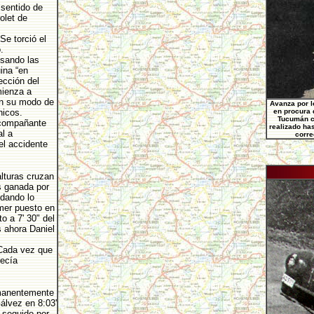
 sentido de
olet de
Se torció el
.
nsando las
ina “en
ección del
mienza a
en su modo de
Avanza por l
nicos.
en procura d
Tucumán c
acompañante
realizado ha
al a
corre
el accidente
lturas cruzan
s ganada por
idando lo
mer puesto en
o a 7' 30" del
s ahora Daniel
 Cada vez que
recía
rmanentemente
álvez en 8:03'
 seguido por