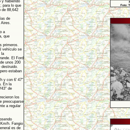
o y habiendo
; para lo que
Foto: 
o de 88,642
ías de
Aires.
o a
a, que
s primeros.
al vehículo se
 la
rande. El Ford
 de unos 200
destruido.
 pero estaban
h y con 6' 47"
. En la
'43" de
recieron los
de preocuparse
nte a regular
Rosendo
 Km/h. Fangio
general es de