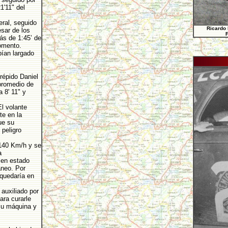
1'11" del
eral, seguido
Ricardo 
sar de los
s de 1:45’ de
momento.
ían largado
répido Daniel
promedio de
 8' 11" y
l volante
te en la
ue su
peligro
 140 Km/h y se
a
 en estado
áneo. Por
 quedaría en
 auxiliado por
ara curarle
 su máquina y