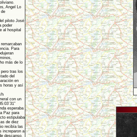
oliviano.
es, Angel Lo
 de
el piloto José
a poder
 al hospital
s remarcaban
ncia. Para
odujeran
aminos,
ho más de lo
pero tras los
tado del
paración en
s horas y así
/h
neral con un
35:03´31”
anda esperaba
La Paz para
cto estipulaba
as de diez
o recibía las
s increparon a
 de descanso.