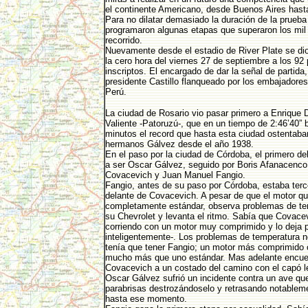
el continente Americano, desde Buenos Aires hast
Para no dilatar demasiado la duración de la prueba
programaron algunas etapas que superaron los mil
recorrido.
Nuevamente desde el estadio de River Plate se dio
la cero hora del viernes 27 de septiembre a los 92 
inscriptos. El encargado de dar la señal de partida,
presidente Castillo flanqueado por los embajadores
Perú.
La ciudad de Rosario vio pasar primero a Enrique
Valiente -Patoruzú-, que en un tiempo de 2:46’40” 
minutos el record que hasta esta ciudad ostentaba
hermanos Gálvez desde el año 1938.
En el paso por la ciudad de Córdoba, el primero de
a ser Oscar Gálvez, seguido por Boris Afanacenco
Covacevich y Juan Manuel Fangio.
Fangio, antes de su paso por Córdoba, estaba terc
delante de Covacevich. A pesar de que el motor que
completamente estándar, observa problemas de te
su Chevrolet y levanta el ritmo. Sabía que Covace
corriendo con un motor muy comprimido y lo deja 
inteligentemente-. Los problemas de temperatura n
tenía que tener Fangio; un motor más comprimido 
mucho más que uno estándar. Mas adelante encue
Covacevich a un costado del camino con el capó l
Oscar Gálvez sufrió un incidente contra un ave qu
parabrisas destrozándoselo y retrasando notableme
hasta ese momento.