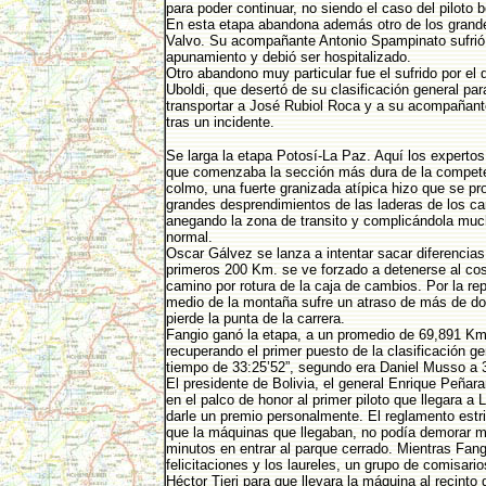
para poder continuar, no siendo el caso del piloto b
En esta etapa abandona además otro de los grand
Valvo. Su acompañante Antonio Spampinato sufrió
apunamiento y debió ser hospitalizado.
Otro abandono muy particular fue el sufrido por el d
Uboldi, que desertó de su clasificación general par
transportar a José Rubiol Roca y a su acompañante
tras un incidente.
Se larga la etapa Potosí-La Paz. Aquí los experto
que comenzaba la sección más dura de la compete
colmo, una fuerte granizada atípica hizo que se pr
grandes desprendimientos de las laderas de los c
anegando la zona de transito y complicándola muc
normal.
Oscar Gálvez se lanza a intentar sacar diferencias 
primeros 200 Km. se ve forzado a detenerse al cos
camino por rotura de la caja de cambios. Por la re
medio de la montaña sufre un atraso de más de do
pierde la punta de la carrera.
Fangio ganó la etapa, a un promedio de 69,891 Km
recuperando el primer puesto de la clasificación ge
tiempo de 33:25’52”, segundo era Daniel Musso a 
El presidente de Bolivia, el general Enrique Peñar
en el palco de honor al primer piloto que llegara a 
darle un premio personalmente. El reglamento estri
que la máquinas que llegaban, no podía demorar m
minutos en entrar al parque cerrado. Mientras Fangi
felicitaciones y los laureles, un grupo de comisario
Héctor Tieri para que llevara la máquina al recinto