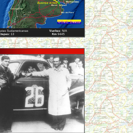
utas Sudamericanas
Vueltas:
N/A
tapas:
13
Km
9445