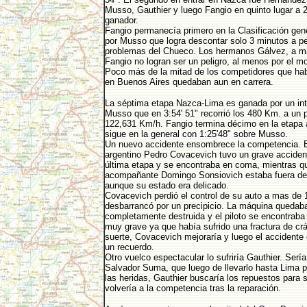
Musso, Gauthier y luego Fangio en quinto lugar a 2
ganador.
Fangio permanecía primero en la Clasificación gen
por Musso que logra descontar solo 3 minutos a pe
problemas del Chueco. Los hermanos Gálvez, a má
Fangio no logran ser un peligro, al menos por el 
Poco más de la mitad de los competidores que hab
en Buenos Aires quedaban aun en carrera.
La séptima etapa Nazca-Lima es ganada por un int
Musso que en 3:54' 51" recorrió los 480 Km. a un 
122,631 Km/h. Fangio termina décimo en la etapa a
sigue en la general con 1:25'48" sobre Musso.
Un nuevo accidente ensombrece la competencia. E
argentino Pedro Covacevich tuvo un grave acciden
última etapa y se encontraba en coma, mientras q
acompañante Domingo Sonsiovich estaba fuera de 
aunque su estado era delicado.
Covacevich perdió el control de su auto a mas de
desbarrancó por un precipicio. La máquina quedab
completamente destruida y el piloto se encontraba
muy grave ya que había sufrido una fractura de cr
suerte, Covacevich mejoraría y luego el accidente
un recuerdo.
Otro vuelco espectacular lo sufriría Gauthier. Sería
Salvador Suma, que luego de llevarlo hasta Lima p
las heridas, Gauthier buscaría los repuestos para
volvería a la competencia tras la reparación.