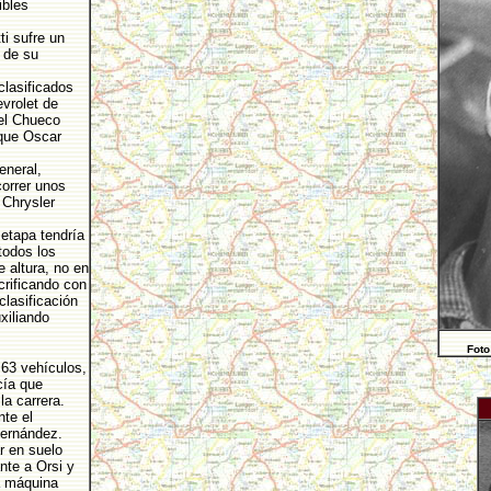
ibles
ti sufre un
 de su
clasificados
vrolet de
“el Chueco
 que Oscar
eneral,
correr unos
 Chrysler
 etapa tendría
todos los
 altura, no en
crificando con
clasificación
xiliando
Foto
 63 vehículos,
cía que
a carrera.
nte el
Hernández.
r en suelo
nte a Orsi y
a máquina