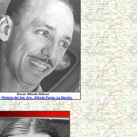
Oscar Alfredo Gálvez
:
Historia del Aut. Arg., Alfredo Parga, La Nación.