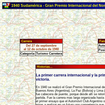
1940 Sudamérica - Gran Premio Internacional del Nor
Carrera
Fan
Del 27 de septiembre
Auto
al 12 de octubre de 1940
Posi
Categoría:
Turismo Carretera
Historias...
La primer carrera internacional y la pri
victoria.
En 1940 se realizó el Gran Premio Internacional de
Buenos Aires (Argentina), La Paz (Bolivia) y Lima 
fue cabecera de puente, porque desde allí se retor
partida. Fue la carrera mas larga organizada hast
el primer ensayo que el Automóvil Club Argentino 
miras a realizar en un futuro una competencia que 