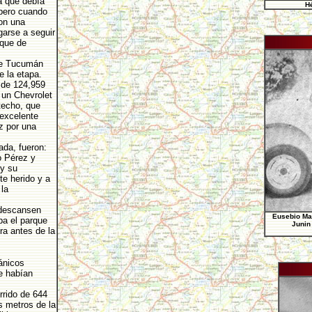
a que debía
Hé
pero cuando
con una
garse a seguir
nque de
 de Tucumán
e la etapa.
 de 124,959
 un Chevrolet
techo, que
 excelente
z por una
ada, fueron:
o Pérez y
 y su
e herido y a
 la
 descansen
Eusebio Mar
ba el parque
Junin
ra antes de la
ánicos
e habían
rrido de 644
s metros de la