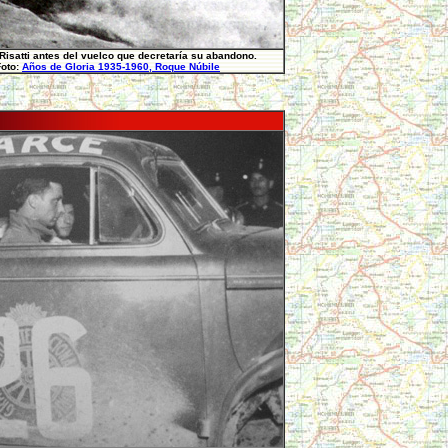
Risatti antes del vuelco que decretaría su abandono.
Foto:
Años de Gloria 1935-1960, Roque Núbile