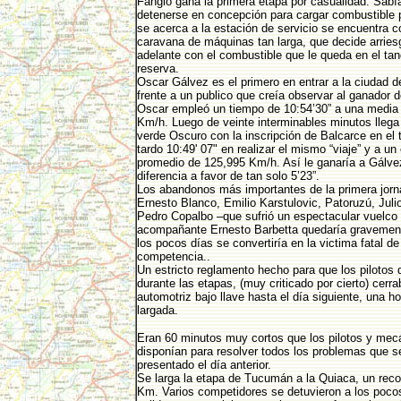
Fangio gana la primera etapa por casualidad. Sabí
detenerse en concepción para cargar combustible 
se acerca a la estación de servicio se encuentra 
caravana de máquinas tan larga, que decide arries
adelante con el combustible que le queda en el ta
reserva.
Oscar Gálvez es el primero en entrar a la ciudad
frente a un publico que creía observar al ganador d
Oscar empleó un tiempo de 10:54’30” a una media
Km/h. Luego de veinte interminables minutos llega
verde Oscuro con la inscripción de Balcarce en el 
tardo 10:49' 07" en realizar el mismo “viaje” y a un
promedio de 125,995 Km/h. Así le ganaría a Gálve
diferencia a favor de tan solo 5’23”.
Los abandonos más importantes de la primera jorn
Ernesto Blanco, Emilio Karstulovic, Patoruzú, Juli
Pedro Copalbo –que sufrió un espectacular vuelco
acompañante Ernesto Barbetta quedaría gravement
los pocos días se convertiría en la victima fatal de
competencia..
Un estricto reglamento hecho para que los pilotos
durante las etapas, (muy criticado por cierto) cerra
automotriz bajo llave hasta el día siguiente, una ho
largada.
Eran 60 minutos muy cortos que los pilotos y mec
disponían para resolver todos los problemas que s
presentado el día anterior.
Se larga la etapa de Tucumán a la Quiaca, un reco
Km. Varios competidores se detuvieron a los poco