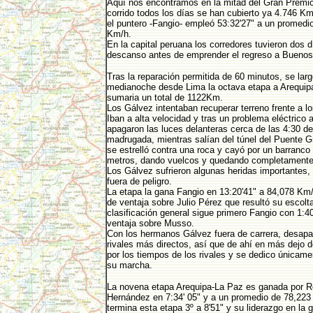
Aquí nos encontramos en la mitad del Gran Premi
corrido todos los días se han cubierto ya 4.746 Km
el puntero -Fangio- empleó 53:32'27" a un promedi
Km/h.
En la capital peruana los corredores tuvieron dos d
descanso antes de emprender el regreso a Buenos 
Tras la reparación permitida de 60 minutos, se larg
medianoche desde Lima la octava etapa a Arequip
sumaria un total de 1122Km.
Los Gálvez intentaban recuperar terreno frente a lo
Iban a alta velocidad y tras un problema eléctrico 
apagaron las luces delanteras cerca de las 4:30 de
madrugada, mientras salían del túnel del Puente G
se estrelló contra una roca y cayó por un barranco
metros, dando vuelcos y quedando completamente 
Los Gálvez sufrieron algunas heridas importantes,
fuera de peligro.
La etapa la gana Fangio en 13:20'41" a 84,078 Km/
de ventaja sobre Julio Pérez que resultó su escolta
clasificación general sigue primero Fangio con 1:40
ventaja sobre Musso.
Con los hermanos Gálvez fuera de carrera, desapa
rivales más directos, así que de ahí en más dejo 
por los tiempos de los rivales y se dedico únicame
su marcha.
La novena etapa Arequipa-La Paz es ganada por 
Hernández en 7:34' 05" y a un promedio de 78,223
termina esta etapa 3º a 8'51" y su liderazgo en la 