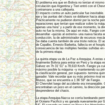
El problema era que en Bolivia no tenían el mismo
circulación que Argentina y Tieri entró con el Chevr
contramano a una callejuela.
El impacto contra un auto particular fue inevitable. 
eje y las puntas del chasis se doblaron hacia abajo
Prácticamente no pudieron dormir por la noche pe
reparaciones que tenían que realizar sobre la máqu
apenas una hora” y a partir de ese momento, la dir
auto no fue la misma. De aquí en más, Fangio co
desarrollar –quizás al extremo- una nueva faceta 
conducción, la de administrador de recursos mecá
Se daba cuenta también de una triste noticia. El 
de Copalbo, Ernesto Barbetta, fallecía en el hospit
consecuencia de las múltiples heridas sufridas en 
de la primera etapa.
La quinta etapa va de La Paz a Arequipa. A estas a
finalmente Bolivia para entrar en Perú y la etapa e
Gálvez en 7h 31' 51" a 78,610 Km/h. Fangio ya cu
máximo posible la máquina –y manteniendo su pri
la clasificación general, por supuesto- termina quint
ganador. Vale recordar que su más próximo rival e
Musso, que se encuentra a 1:36' 59" de Fangio.
El Chevrolet luego del accidente era inmanejable.
encontraban un pozo en el camino, la dirección pa
desprenderse del chasis.
La etapa Arequipa-Nazca se corría bordeando pe
el Océano Pacificó y es ganada nuevamente por G
54". El segundo en entrar en Nazca fue Hernández