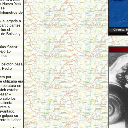
a Nueva York.
 se
 kilómetros de
 la largada a
participantes
 fue el
Circuito:
R
E
 de Bolivia y
 Días Sáenz
bajó 15
n los
l pelotón pasa
, Pedro
ero por
 utilizaba era
mperatura en
vich estaba
pasar –
o solo los
calienta
ntra a
evantado.
e golpeó su
nte su labor