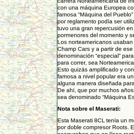
carrera Norteamericana de In
con una máquina Europea cont
famosa “Máquina del Pueblo”
por reglamento podía ser utili
tuvo una gran repercusión en
pormenores del momento y se 
Los norteamericanos usaban el
Champ Cars y a partir de ese
denominación “especial” par
para correr, sea Norteameric
Esto quizás amplificado y con
famosa a nivel popular era u
alguna manera diseñada para
De ahí, que por muchos años,
sea denominado “Máquina Es
Nota sobre el Maserati:
Esta Maserati 8CL tenía un m
por doble compresor Roots.