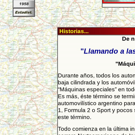
Historias...
De n
"
Llamando a la
"Máqui
Durante años, todos los autom
baja cilindrada y los automó
“Máquinas especiales” en todo
Es más, éste término se term
automovilístico argentino pa
1, Formula 2 o Sport y pocos 
este término.
Todo comienza en la última in