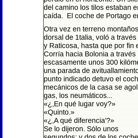
del camino los tilos estaban e
caída. El coche de Portago enf
Otra vez en terreno montaños
dorsal de 1talia, voló a travé
y Raticosa, hasta que por fin
Corría hacia Bolonia a través 
escasamente unos 300 kilómetr
una parada de avituallamiento 
punto indicado detuvo el coche
mecánicos de la casa se ago
gas, los neumáticos...
«¿,En qué lugar voy?»
«Quinto.»
«¿,A qué diferencia'?»
Se lo dijeron. Sólo unos
segundos; y dos de los coch