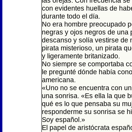
las orejas. Con frecuencia se 
con evidentes huellas de habe
durante todo el día.
No era hombre preocupado por
negras y ojos negros de una 
descanso y solía vestirse de
pirata misterioso, un pirata q
y ligeramente britanizado.
No siempre se comportaba co
le pregunté dónde había cono
americana.
«Uno no se encuentra con un
una sonrisa. «Es ella la que
qué es lo que pensaba su muje
responderme su sonrisa se hi
Soy español.»
El papel de aristócrata españ