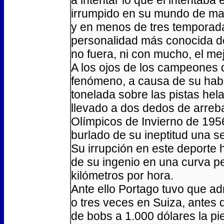
a intentar lo que él intentab
irrumpido en su mundo de ma
y en menos de tres temporada
personalidad más conocida de
no fuera, ni con mucho, el mej
A los ojos de los campeones
fenómeno, a causa de su habi
tonelada sobre las pistas hel
llevado a dos dedos de arreb
Olímpicos de Invierno de 19
burlado de su ineptitud una 
Su irrupción en este deporte h
de su ingenio en una curva pe
kilómetros por hora.
Ante ello Portago tuvo que ad
o tres veces en Suiza, antes d
de bobs a 1.000 dólares la pi