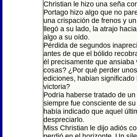
Christian le hizo una seña c
Portago hizo algo que no pare
una crispación de frenos y un
llegó a su lado, la atrajo hac
algo a su oído.
Pérdida de segundos inapreci
antes de que el bólido recobr
él precisamente que ansiaba 
cosas? ¿Por qué perder uno
ediciones, habían significado l
victoria?
Podría haberse tratado de un 
siempre fue consciente de su 
había indicado que aquel últ
despreciarlo.
Miss Christian le dijo adiós c
perdió en el horizonte. Un sile