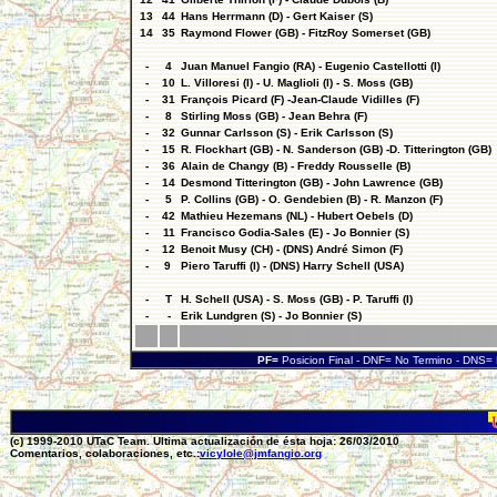
13
44
Hans Herrmann (D) - Gert Kaiser (S)
14
35
Raymond Flower (GB) - FitzRoy Somerset (GB)
-
4
Juan Manuel Fangio (RA) - Eugenio Castellotti (I)
-
10
L. Villoresi (I) - U. Maglioli (I) - S. Moss (GB)
-
31
François Picard (F) -Jean-Claude Vidilles (F)
-
8
Stirling Moss (GB) - Jean Behra (F)
-
32
Gunnar Carlsson (S) - Erik Carlsson (S)
-
15
R. Flockhart (GB) - N. Sanderson (GB) -D. Titterington (GB)
-
36
Alain de Changy (B) - Freddy Rousselle (B)
-
14
Desmond Titterington (GB) - John Lawrence (GB)
-
5
P. Collins (GB) - O. Gendebien (B) - R. Manzon (F)
-
42
Mathieu Hezemans (NL) - Hubert Oebels (D)
-
11
Francisco Godia-Sales (E) - Jo Bonnier (S)
-
12
Benoit Musy (CH) - (DNS) André Simon (F)
-
9
Piero Taruffi (I) - (DNS) Harry Schell (USA)
-
T
H. Schell (USA) - S. Moss (GB) - P. Taruffi (I)
-
-
Erik Lundgren (S) - Jo Bonnier (S)
PF=
Posicion Final - DNF= No Termino - DNS
(c) 1999-2010 UTaC Team. Ultima actualización de ésta hoja: 26/03/2010
Comentarios, colaboraciones, etc.:
vicylole@jmfangio.org