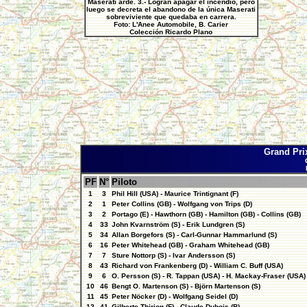
Maserati arde. 3.- Logran apagar el incendio, pero
luego se decreta el abandono de la única Maserati
sobreviviente que quedaba en carrera.
Foto: L'Anee Automobile, B. Carier
Colección Ricardo Plano
Grand Pri
PF
N°
Piloto
1
3
Phil Hill (USA) - Maurice Trintignant (F)
2
1
Peter Collins (GB) - Wolfgang von Trips (D)
3
2
Portago (E) - Hawthorn (GB) - Hamilton (GB) - Collins (GB)
4
33
John Kvarnström (S) - Erik Lundgren (S)
5
34
Allan Borgefors (S) - Carl-Gunnar Hammarlund (S)
6
16
Peter Whitehead (GB) - Graham Whitehead (GB)
7
7
Sture Nottorp (S) - Ivar Andersson (S)
8
43
Richard von Frankenberg (D) - William C. Buff (USA)
9
6
O. Persson (S) - R. Tappan (USA) - H. Mackay-Fraser (USA)
10
46
Bengt O. Martenson (S) - Björn Martenson (S)
11
45
Peter Nöcker (D) - Wolfgang Seidel (D)
12
41
Gilberte Thirion (F) - Claude Dubois (B)