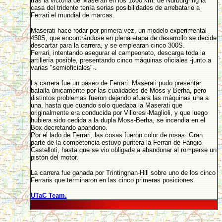
tras la victoria de Maserati en los 1000 km. de Nurburgring la
casa del tridente tenía serias posibilidades de arrebatarle a
Ferrari el mundial de marcas.
Maserati hace rodar por primera vez, un modelo experimental
450S, que encontrándose en plena etapa de desarrollo se decide
descartar para la carrera, y se emplearan cinco 300S.
Ferrari, intentando asegurar el campeonato, descarga toda la
artillería posible, presentando cinco máquinas oficiales -junto a
varias "semioficiales"-.
La carrera fue un paseo de Ferrari. Maserati pudo presentar
batalla únicamente por las cualidades de Moss y Berha, pero
distintos problemas fueron dejando afuera las máquinas una a
una, hasta que cuando solo quedaba la Maserati que
originalmente era conducida por Villoresi-Maglioli, y que luego
hubiera sido cedida a la dupla Moss-Berha, se incendia en el
Box decretando abandono.
Por el lado de Ferrari, las cosas fueron color de rosas. Gran
parte de la competencia estuvo puntera la Ferrari de Fangio-
Castelloti, hasta que se vio obligada a abandonar al romperse un
pistón del motor.
La carrera fue ganada por Trintingnan-Hill sobre uno de los cinco
Ferraris que terminaron en las cinco primeras posiciones.
UTaC Team.