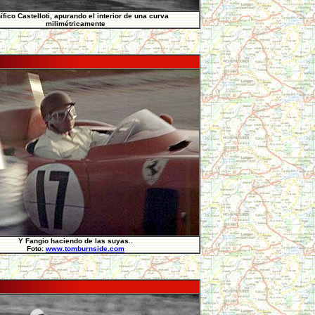
fico Castelloti, apurando el interior de una curva
milimétricamente
Y Fangio haciendo de las suyas..
Foto:
www.tomburnside.com