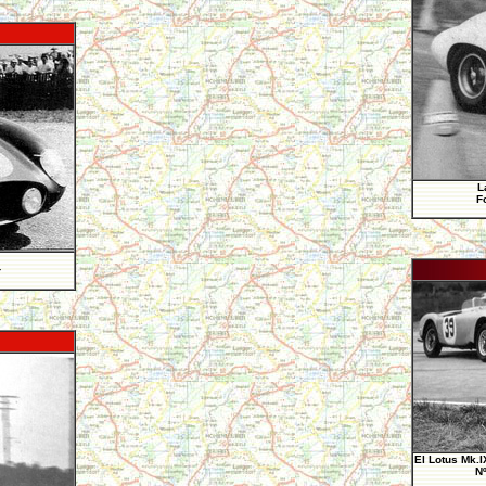
L
F
r
El Lotus Mk.I
Nº