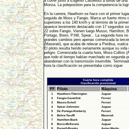
a correr junto a Eugenio Castellotti a bordo de una 
Monza. La poleposition para la competencia la logr
En la carrera, Hawthorn se hace con el primer lugar
seguido de Moss y Fangio. Marca un fuerte ritmo 
superiores a los 140 km/h y al término de la primer
aparece levemente destacado con 17 segundos s
22 sobre Fangio. Vienen luego Musso, Hamilton, B
Portago, Brero, P.Hill, Spear... La segunda hora n
grandes cambios pero apenas comenzada la terce
(Maserati), que acaba de relevar a Perdisa, vuelca
El piloto resulta herido seriamente aunque su vida 
peligro. Comenzada la cuarta hora, Moss-Collins (A
que todo el tiempo habían marchado en segunda po
abandonan con la transmisión inservible. Terminad
hora la clasificación se presentaba como sigue:
Cuarta hora cumplida
Clasificación provisional
PF
Piloto
Máquina
1
Hawthorn-Titterington
Jaguar
2
Fangio-Castelloti
Ferrari
3
Musso-Schell
Ferrari
4
Spear-Johnston
Jaguar
5
De Portago-Kimberly
Ferrari
6
Behra-Taruffi
Maserati
7
Hamilton-Bueb
Jaguar
8
Brero-McKenzie
Jaguar
9
Parnell-Brooks
Aston Martin