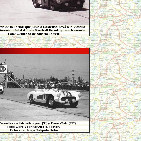
do de la Ferrari que junto a Castelloti llevó a la victoria.
Porsche oficial del trío
Marshall-Brundage-von Hanstein
Foto: Gentileza de Alberto Ferretti
orvettes de Fitch-Hangsen (9º) y Davis-Gatz (23º)
Foto: Libro Sebring Official History
Colección Jorge Salgado Uribe