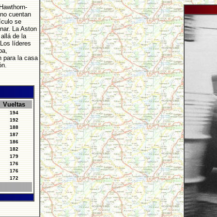
 Hawthorn-
 no cuentan
ículo se
nar. La Aston
allá de la
Los líderes
ba,
n para la casa
ón.
Vueltas
194
192
188
187
186
182
179
176
176
172