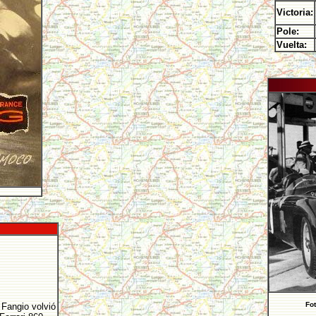
Victoria:
Pole:
Vuelta:
Fot
 Fangio volvió