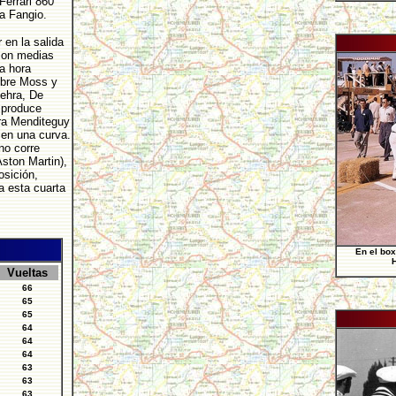
Ferrari 860
a Fangio.
 en la salida
con medias
a hora
obre Moss y
ehra, De
o produce
ra Menditeguy
 en una curva.
no corre
ston Martin),
sición,
a esta cuarta
En el box
H
Vueltas
66
65
65
64
64
64
63
63
63