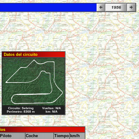
Datos del circuito
Circuito: Sebring
Vueltas: N/A
Perímetro: 8368 m
km: N/A
dos
Piloto
Coche
Tiempo
km/h