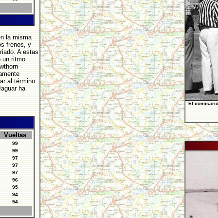
en la misma
s frenos, y
riado. A estas
 un ritmo
wthorn-
damente
ar al término
Jaguar ha
El comisario
Vueltas
99
99
97
97
97
96
95
94
94