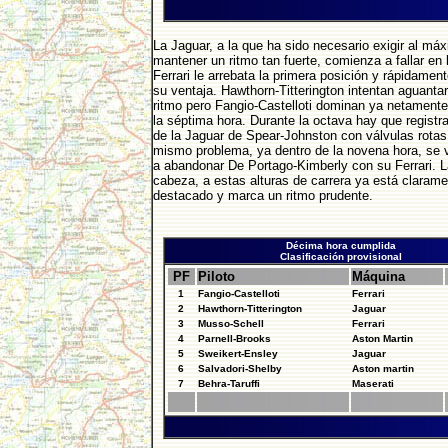
La Jaguar, a la que ha sido necesario exigir al má
mantener un ritmo tan fuerte, comienza a fallar en 
Ferrari le arrebata la primera posición y rápidamen
su ventaja. Hawthorn-Titterington intentan aguantar
ritmo pero Fangio-Castelloti dominan ya netamente 
la séptima hora. Durante la octava hay que registr
de la Jaguar de Spear-Johnston con válvulas rotas.
mismo problema, ya dentro de la novena hora, se 
a abandonar De Portago-Kimberly con su Ferrari. La
cabeza, a estas alturas de carrera ya está clarame
destacado y marca un ritmo prudente.
Décima hora cumplida
Clasificación provisional
PF
Piloto
Máquina
1
Fangio-Castelloti
Ferrari
2
Hawthorn-Titterington
Jaguar
3
Musso-Schell
Ferrari
4
Parnell-Brooks
Aston Martin
5
Sweikert-Ensley
Jaguar
6
Salvadori-Shelby
Aston martin
7
Behra-Taruffi
Maserati