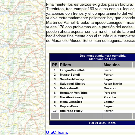
Finalmente, los esfuerzos exigidos pasan factura.
Titterinton, tras cumplir 163 vueltas con su Jaguar
ya apenas con frenos y el comportamiento del veh
vuelve extremadamente peligroso: hay que abando
Martin de Parnell-Brooks tampoco consigue ir más 
vuelta 170 con problemas en la presión del aceite. 
pueden ahora esperar con calma el final de la prue
haciéndose finalmente con el triunfo que completa
de Maranello Musso-Schell son su segunda posici
Decimosegunda hora cumplida
Clasificación Final
PF
Piloto
Maquina
1
Fangio-Castelloti
Ferrari
2
Musso-Schell
Ferrari
3
Sweikert-Ensley
Jaguar
4
Salvadori-Shelby
Aston Martin
5
Behra-Taruffi
Maserati
6
Hermann-Von Trips
Porsche
7
MacAfee-Lovely
Porsche
8
Mena-González
Jaguar
9
Kaplan-Boss
Jaguar
10
Rubirosa-Puley
Ferrari
Por el UTaC Team.
UTaC Team.