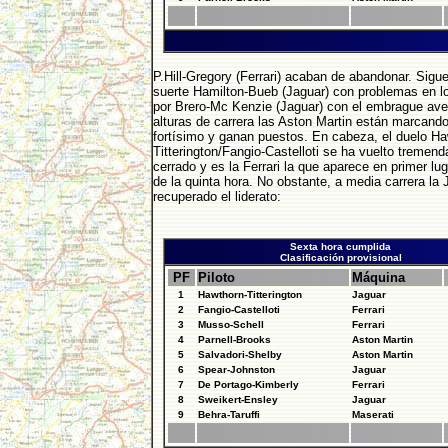
P.Hill-Gregory (Ferrari) acaban de abandonar. Sigu
suerte Hamilton-Bueb (Jaguar) con problemas en lo
por Brero-Mc Kenzie (Jaguar) con el embrague ave
alturas de carrera las Aston Martin están marcando
fortísimo y ganan puestos. En cabeza, el duelo Ha
Titterington/Fangio-Castelloti se ha vuelto tremen
cerrado y es la Ferrari la que aparece en primer lug
de la quinta hora. No obstante, a media carrera la 
recuperado el liderato:
Sexta hora cumplida
Clasificación provisional
PF
Piloto
Máquina
1
Hawthorn-Titterington
Jaguar
2
Fangio-Castelloti
Ferrari
3
Musso-Schell
Ferrari
4
Parnell-Brooks
Aston Martin
5
Salvadori-Shelby
Aston Martin
6
Spear-Johnston
Jaguar
7
De Portago-Kimberly
Ferrari
8
Sweikert-Ensley
Jaguar
9
Behra-Taruffi
Maserati