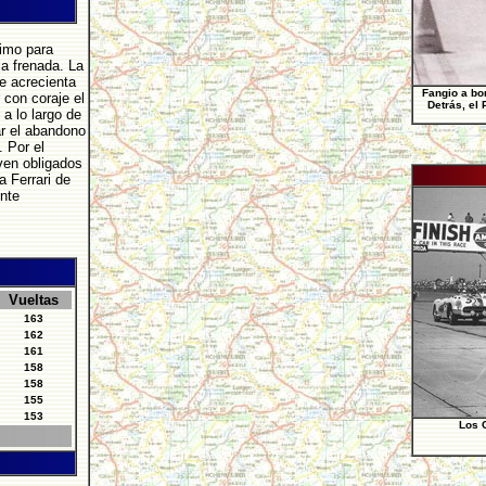
ximo para
la frenada. La
te acrecienta
Fangio a bor
 con coraje el
Detrás, el 
a lo largo de
ar el abandono
 Por el
ven obligados
 Ferrari de
nte
Vueltas
163
162
161
158
158
155
153
Los C