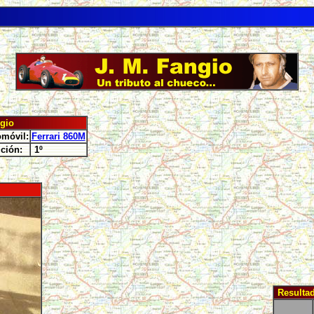
gio
móvil:
Ferrari 860M
ción:
1º
Resulta