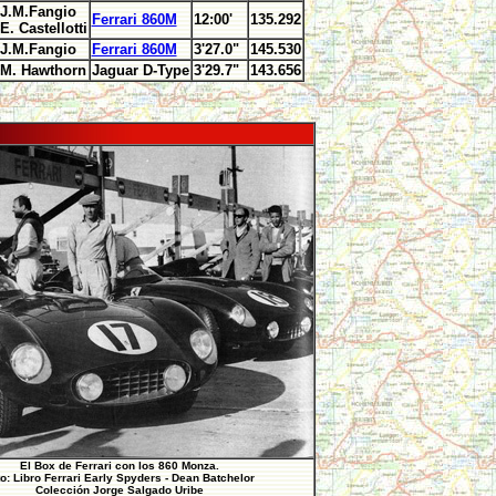
J.M.Fangio
Ferrari 860M
12:00'
135.292
E. Castellotti
J.M.Fangio
Ferrari 860M
3'27.0"
145.530
M. Hawthorn
Jaguar D-Type
3'29.7"
143.656
El Box de Ferrari con los 860 Monza.
o: Libro Ferrari Early Spyders - Dean Batchelor
Colección Jorge Salgado Uribe