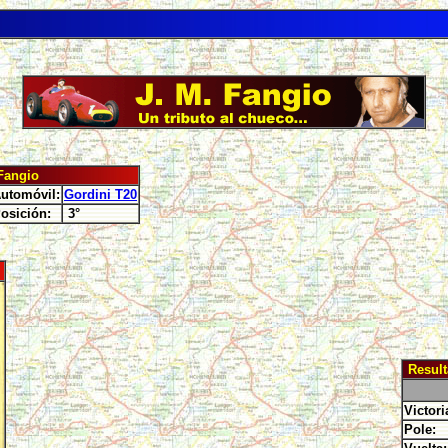
angio
utomóvil:
Gordini T20
osición:
3°
Result
Victori
Pole: