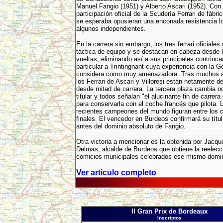
Manuel Fangio (1951) y Alberto Ascari (1952). Con 
participación oficial de la Scudería Ferrari de fábri
se esperaba opusieran una enconada resistencia lo
algunos independientes.
En la carrera sin embargo, los tres ferrari oficiales
táctica de equipo y se destacan en cabeza desde 
vueltas, eliminando así a sus principales contrinca
particular a Trintingnant cuya experiencia con la Go
considera como muy amenazadora. Tras muchos 
los Ferrari de Ascari y Villoresi están netamente 
desde mitad de carrera. La tercera plaza cambia 
titular y todos señalan "el alucinante fin de carrera
para conservarla con el coche francés que pilota.
recientes campeones del mundo figuran entre los c
finales. El vencedor en Burdeos confirmará su títu
antes del dominio absoluto de Fangio.
Otra victoria a mencionar es la obtenida por Jacq
Delmas, alcalde de Burdeos que obtiene la reelecc
comicios municipales celebrados ese mismo domi
Ver articulo completo
II Gran Prix de Bordeaux
Inscriptos