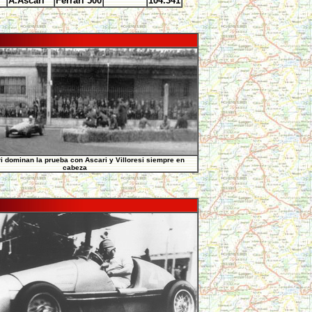
A.Ascari
Ferrari 500
104.341
i dominan la prueba con Ascari y Villoresi siempre en
cabeza