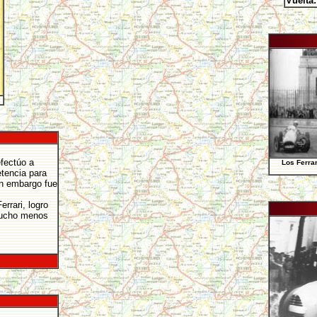
Vuelta:
efectúo a
Los Ferrar
etencia para
in embargo fue
rrari, logro
 mucho menos