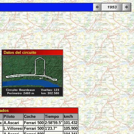
Datos del circuito
Circuito: Bourdeaux
Vueltas: 123
Perímetro: 2460 m
km: 302.580
ados
Piloto
Coche
Tiempo
km/h
a:
A.Ascari
Ferrari 500
2:58'59.5"
101.432
L.Villoresi
Ferrari 500
1'23.7"
105.900