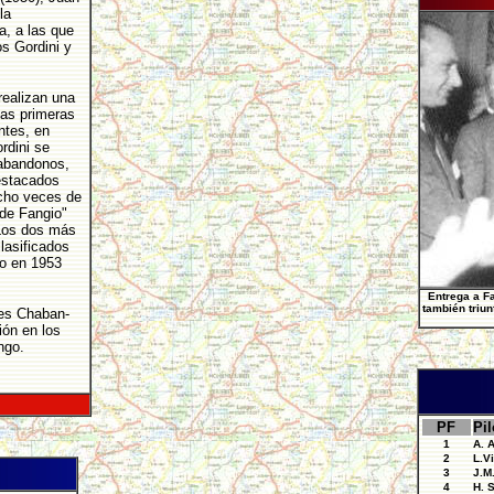
la
ca, a las que
s Gordini y
 realizan una
las primeras
ntes, en
rdini se
abandonos,
destacados
ocho veces de
 de Fangio"
 Los dos más
lasificados
lo en 1953
Entrega a Fa
también triun
ues Chaban-
ión en los
ngo.
PF
Pil
1
A. 
2
L.Vi
3
J.M
4
H. 