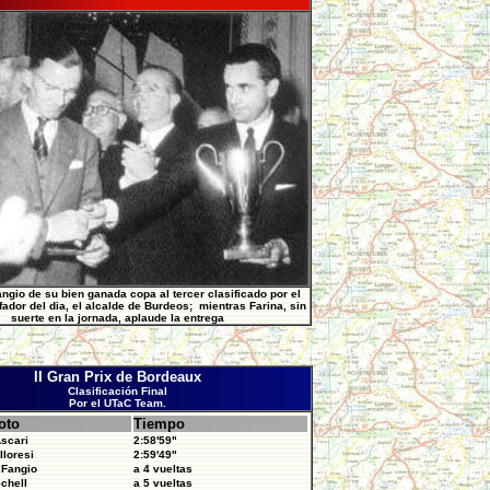
ngio de su bien ganada copa al tercer clasificado por el
fador del dia, el alcalde de Burdeos; mientras Farina, sin
suerte en la jornada, aplaude la entrega
II Gran Prix de Bordeaux
Clasificación Final
Por el UTaC Team.
oto
Tiempo
Ascari
2:58'59"
lloresi
2:59'49"
.Fangio
a 4 vueltas
Schell
a 5 vueltas