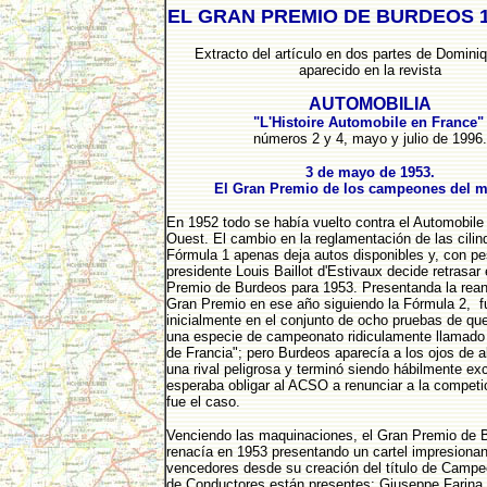
EL GRAN PREMIO DE BURDEOS 1
Extracto del artículo en dos partes de Domini
aparecido en la revista
AUTOMOBILIA
"L'Histoire Automobile en France
números 2 y 4, mayo y julio de 1996.
3 de mayo de 1953.
El Gran Premio de los campeones del 
En 1952 todo se había vuelto contra el Automobile
Ouest. El cambio en la reglamentación de las cilin
Fórmula 1 apenas deja autos disponibles y, con pe
presidente Louis Baillot d'Estivaux decide retrasar 
Premio de Burdeos para 1953. Presentanda la rean
Gran Premio en ese año siguiendo la Fórmula 2, fu
inicialmente en el conjunto de ocho pruebas de qu
una especie de campeonato ridiculamente llamado
de Francia"; pero Burdeos aparecía a los ojos de
una rival peligrosa y terminó siendo hábilmente ex
esperaba obligar al ACSO a renunciar a la competi
fue el caso.
Venciendo las maquinaciones, el Gran Premio de 
renacía en 1953 presentando un cartel impresionan
vencedores desde su creación del título de Camp
de Conductores están presentes: Giuseppe Farina 