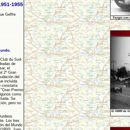
951-1955
que Geffre
Fangio con e
"
mundo.
 Club du Sud-
dradas de
sar, el
el 2º Gran
udación del
e incluida
e constaría
 "Gran Premio
 algunos como
cluida. Se
ción; pero no
El HWM de Ge
Burdeos
te. Los tres
eón del Mundo
(1950), Juan