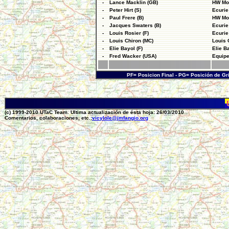
-
Lance Macklin (GB)
HW Mo
-
Peter Hirt (S)
Ecuri
-
Paul Frere (B)
HW Mo
-
Jacques Swaters (B)
Ecuri
-
Louis Rosier (F)
Ecurie
-
Louis Chiron (MC)
Louis 
-
Elie Bayol (F)
Elie B
-
Fred Wacker (USA)
Equipe
PF= Posicion Final - PG= Posición de Gr
(c) 1999-2010 UTaC Team. Ultima actualización de ésta hoja: 26/03/2010
Comentarios, colaboraciones, etc.:
vicylole@jmfangio.org