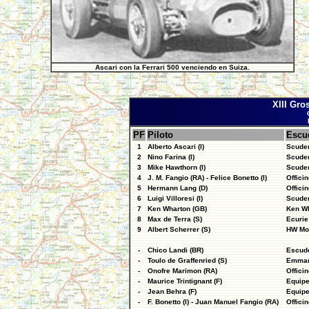
Ascari con la Ferrari 500 venciendo en Suiza.
XIII Gro
PF
Piloto
Escu
1
Alberto Ascari (I)
Scuder
2
Nino Farina (I)
Scuder
3
Mike Hawthorn (I)
Scuder
4
J. M. Fangio (RA) - Felice Bonetto (I)
Officin
5
Hermann Lang (D)
Officin
6
Luigi Villoresi (I)
Scuder
7
Ken Wharton (GB)
Ken W
8
Max de Terra (S)
Ecuri
9
Albert Scherrer (S)
HW Mo
-
Chico Landi (BR)
Escude
-
Toulo de Graffenried (S)
Emmanu
-
Onofre Marimon (RA)
Officin
-
Maurice Trintignant (F)
Equipe
-
Jean Behra (F)
Equipe
-
F. Bonetto (I) - Juan Manuel Fangio (RA)
Officin