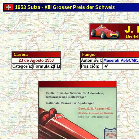
1953 Suiza - XIII Grosser Preis der Schweiz
Carrera
Fangio
23 de Agosto 1953
Automóvil:
Maserati A6GCM/5
Categoría:
Formula 2(F1)
Posición:
4°