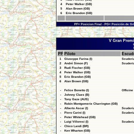
4
Peter Walker (GB)
5
Alan Brown (GB)
6
Eric Brandon (GB)
PF= Posicion Final - PG= Posición de Gr
V Gran Premi
PF
Piloto
Escud
1
Giuseppe Farina (I)
Scuderia
2
André Simon (F)
Scuderia
3
Rudi Fischer (GB)
4
Peter Walker (GB)
5
Eric Brandon (GB)
6
Alan Brown (GB)
-
Felice Bonetto (I)
Officine
-
Johnny Claes (B)
-
Tony Gaze (AUS)
-
Robin Montgomerie Charrington (GB)
-
Alberto Ascar (I)
Scuderia
-
Piero Carini (I)
Scuderia
-
Peter Whitehead (GB)
-
Luigi Villoresi (I)
Scuderia
-
Chico Landi (BR)
-
Ken Wharton (GB)