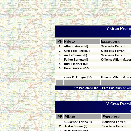
V Gran Premi
PF
Piloto
Escudería
1
Alberto Ascari (I)
Scuderia Ferrari
2
Giuseppe Farina (I)
Scuderia Ferrari
3
André Simon (F)
Scuderia Ferrari
4
Felice Bonetto (I)
Officine Alfieri Maser
5
Rudi Fischer (GB)
6
Peter Walker (GB)
-
Juan M. Fangio (RA)
Officine Alfieri Maser
PF= Posicion Final - PG= Posición de Gr
V Gran Premi
PF
Piloto
Escudería
1
Giuseppe Farina (I)
Scuderia Ferrari
2
André Simon (F)
Scuderia Ferrari
3
Rudi Fischer (GB)