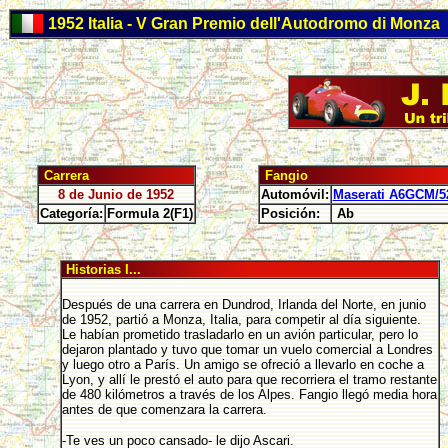
1952 Italia - V Gran Premio dell'Autodromo di Monza
Carrera
Fangio
8 de Junio de 1952
Automóvil:
Maserati A6GCM/5
Categoría:
Formula 2(F1)
Posición:
Ab
Historias I...
Después de una carrera en Dundrod, Irlanda del Norte, en junio
de 1952, partió a Monza, Italia, para competir al día siguiente.
Le habían prometido trasladarlo en un avión particular, pero lo
dejaron plantado y tuvo que tomar un vuelo comercial a Londres
y luego otro a París. Un amigo se ofreció a llevarlo en coche a
Lyon, y allí le prestó el auto para que recorriera el tramo restante
de 480 kilómetros a través de los Alpes. Fangio llegó media hora
antes de que comenzara la carrera.
-Te ves un poco cansado- le dijo Ascari.