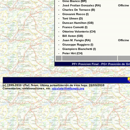
-
Gino Bianco (BR)
-
José Froilan Gonzalez (RA)
Officine
-
Charles De Tornaco (B)
-
Giovanni Rocco (I)
-
Toni Ulmen (D)
-
Duncan Hamilton (GB)
-
Franco Comotti (I)
-
Ottorino Volonterio (CH)
-
Bill Aston (GB)
-
Juan M. Fangio (RA)
Officine
-
Giuseppe Ruggiero (I)
-
Giampiero Bianchetti (I)
-
Peter Hirt (CH)
PF= Posicion Final - PG= Posición de Gr
(c) 1999-2010 UTaC Team. Ultima actualización de ésta hoja: 26/03/2010
Comentarios, colaboraciones, etc.:
vicylole@jmfangio.org