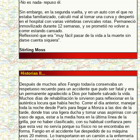
-No es nada- repuso él.
Sin embargo, en la segunda vuelta, y en un auto con el que no
estaba familiarizado, calculó mal al tomar una curva y despertó
en el hospital con varias vértebras cervicales rotas. Permaneció
inmovilizado durante 12 semanas, y se prometió no volver a
correr estando cansado.
Reflexionó que era "muy fácil pasar de la vida a la muerte sin
darse cuenta siquiera".
Stirling Moss
Historias II...
Después de muchos años Fangio todavía conservaba un
respetuoso recuerdo para un accidente que pudo ser fatal y era
un permanente agradecido a Dios por haberle salvado la vida.
Muchos días de rehabilitación le sirvieron para reflexionar en la
auténtica locura que había hecho. Correr el día anterior, manejar
toda la noche desde París para llegar a Monza a las dos de la
tarde, donde tras una ligera ducha y tomar unas aspirinas con un
vaso de agua, estar a la media hora en la última línea de la
grilla, por no haber clasificado, con su habitual confianza pero
que esta vez no servía porque su físico no se encontraba en
forma. Fangio en el accidente fue despedido de su máquina
unos 20 metros. Lo transportaron en un camión a la enfermería