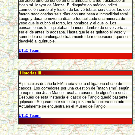
del autodromo de donde en una ambulancia fue trasladado al
Hospital Mayor de Monza. El diagnóstico médico indicó
conmoción cerebral y lesión de las vértebras cervicales las que
fueron traccionadas seis días con una pesa e inmovilidad total.
Luego y durante noventa días le fue aplicado una minerva de
yeso que le cubrió el torso, los hombros y el cuello. Los
pensamientos lo inquietaban, la incertidumbre de si volvería a
ser el de antes lo acosaba. Hasta que le es quitado el yeso y
sometido a un prolongado tratamiento de recuperación, que nos
devolvió al quíntuple.
UTaC Team.
Historias III...
A principios de año la FIA había vuelto obligatorio el uso de
cascos. Los corredores por una cuestión de "machismo" según
lo expresaba Juan Manuel, usaban cascos de algodón o seda.
Después de esta instancia el casco de Fangio quedó bastante
golpeado. Seguramente sin esta pieza no la hubiera contado.
Actualmente se encuentra en el Museo de Fangio.
UTaC Team.