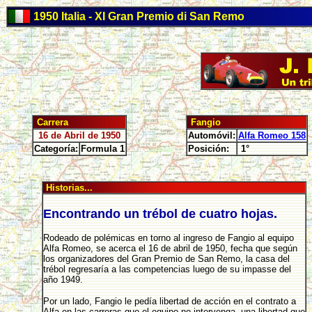
1950 Italia - XI Gran Premio di San Remo
Carrera
Fangio
16 de Abril de 1950
Automóvil:
Alfa Romeo 158
Categoría:
Formula 1
Posición:
1°
Historias...
Encontrando un trébol de cuatro hojas.
Rodeado de polémicas en torno al ingreso de Fangio al equipo
Alfa Romeo, se acerca el 16 de abril de 1950, fecha que según
los organizadores del Gran Premio de San Remo, la casa del
trébol regresaría a las competencias luego de su impasse del
año 1949.
Por un lado, Fangio le pedía libertad de acción en el contrato a
Alfa en las carreras que el equipo no intervenga, una libertad que