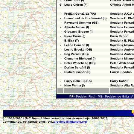
5
Franco Rol (I)
Officine Alfieri 
6
Louis Chiron (F)
Officine Alfieri 
-
Froilán González (RA)
Scuderia A.C.A A
-
Emmanuel de Graffenried (S)
Scudería E. Plat
-
Raymond Sommer (GB)
Scuderia Ferrari
-
Alberto Ascari (I)
Scuderia Ferrari
-
Giovanni Bracco (I)
Scuderia Ferrari
-
Piero Carini (I)
Piero Carini
-
B. Bira (T)
Scuderia E. Plat
-
Felice Bonetto (I)
Scuderia Milano
-
Leslie Brooke (GB)
Scuderia Ambro
-
Reg Parnell (GB)
Scuderia Ambro
-
Clemente Biondetti (I)
Scuderia Milano
-
Peter Whitehead (GB)
Peter Whitehea
-
Dorino Serafini (I)
Scuderia Ferrari
-
Rudolf Fischer (D)
Ecurie Spadon
-
Harry Schell (USA)
Harry Schell
-
Nino Farina (I)
Scuderia Alfa 
PF=
Posicion Final - PG= Posicion de Grilla 
(c) 1999-2010 UTaC Team. Ultima actualización de ésta hoja: 26/03/2010
Comentarios, colaboraciones, etc.:
vicylole@jmfangio.org