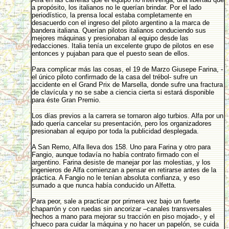
a propósito, los italianos no le querían brindar. Por el lado
periodístico, la prensa local estaba completamente en
desacuerdo con el ingreso del piloto argentino a la marca de
bandera italiana. Querían pilotos italianos conduciendo sus
mejores máquinas y presionaban al equipo desde las
redacciones. Italia tenía un excelente grupo de pilotos en ese
entonces y pujaban para que el puesto sean de ellos.
Para complicar más las cosas, el 19 de Marzo Giusepe Farina, -
el único piloto confirmado de la casa del trébol- sufre un
accidente en el Grand Prix de Marsella, donde sufre una fractura
de clavícula y no se sabe a ciencia cierta si estará disponible
para éste Gran Premio.
Los días previos a la carrera se tornaron algo turbios. Alfa por un
lado quería cancelar su presentación, pero los organizadores
presionaban al equipo por toda la publicidad desplegada.
A San Remo, Alfa lleva dos 158. Uno para Farina y otro para
Fangio, aunque todavía no había contrato firmado con el
argentino. Farina desiste de manejar por las molestias, y los
ingenieros de Alfa comienzan a pensar en retirarse antes de la
práctica. A Fangio no le tenían absoluta confianza, y eso
sumado a que nunca había conducido un Alfetta.
Para peor, sale a practicar por primera vez bajo un fuerte
chaparrón y con ruedas sin ancorizar –canales transversales
hechos a mano para mejorar su tracción en piso mojado-, y el
chueco para cuidar la máquina y no hacer un papelón, se cuida