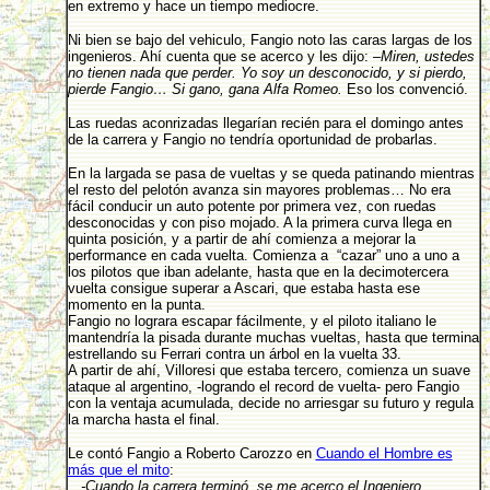
en extremo y hace un tiempo mediocre.
Ni bien se bajo del vehiculo, Fangio noto las caras largas de los
ingenieros. Ahí cuenta que se acerco y les dijo:
–Miren, ustedes
no tienen nada que perder. Yo soy un desconocido, y si pierdo,
pierde Fangio… Si gano, gana Alfa Romeo.
Eso los convenció.
Las ruedas aconrizadas llegarían recién para el domingo antes
de la carrera y Fangio no tendría oportunidad de probarlas.
En la largada se pasa de vueltas y se queda patinando mientras
el resto del pelotón avanza sin mayores problemas… No era
fácil conducir un auto potente por primera vez, con ruedas
desconocidas y con piso mojado. A la primera curva llega en
quinta posición, y a partir de ahí comienza a mejorar la
performance en cada vuelta. Comienza a “cazar” uno a uno a
los pilotos que iban adelante, hasta que en la decimotercera
vuelta consigue superar a Ascari, que estaba hasta ese
momento en la punta.
Fangio no lograra escapar fácilmente, y el piloto italiano le
mantendría la pisada durante muchas vueltas, hasta que termina
estrellando su Ferrari contra un árbol en la vuelta 33.
A partir de ahí, Villoresi que estaba tercero, comienza un suave
ataque al argentino, -logrando el record de vuelta- pero Fangio
con la ventaja acumulada, decide no arriesgar su futuro y regula
la marcha hasta el final.
Le contó Fangio a Roberto Carozzo en
Cuando el Hombre es
más que el mito
:
...-Cuando la carrera terminó, se me acerco el Ingeniero