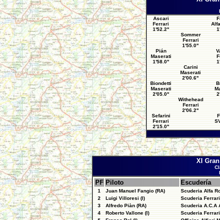
Ascari
F
Ferrari
Alf
1'52.2"
1
Sommer
Ferrari
1'55.0"
Pián
V
Maserati
F
1'58.0"
1
Carini
Maserati
2'00.6"
Biondetti
B
Maserati
Ma
2'05.0"
2
Withehead
Ferrari
2'06.2"
Sefarini
F
Ferrari
SV
2'15.0"
XI Gra
Cl
PF
Piloto
Escudería
1
Juan Manuel Fangio (RA)
Scuderia Alfa 
2
Luigi Villoresi (I)
Scuderia Ferrari
3
Alfredo Piàn (RA)
Scuderia A.C.A A
4
Roberto Vallone (I)
Scuderia Ferrari