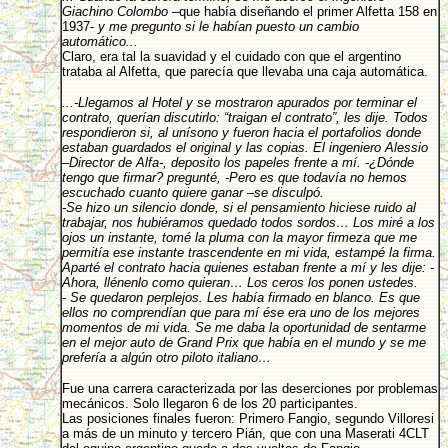
Giachino Colombo
–que había diseñando el primer Alfetta 158 en
1937-
y me pregunto si le habían puesto un cambio
automático...
Claro, era tal la suavidad y el cuidado con que el argentino
trataba al Alfetta, que parecía que llevaba una caja automática.
...-Llegamos al Hotel y se mostraron apurados por terminar el
contrato, querían discutirlo: “traigan el contrato”, les dije. Todos
respondieron si, al unísono y fueron hacia el portafolios donde
estaban guardados el original y las copias. El ingeniero Alessio
–Director de Alfa-, deposito los papeles frente a mí. -¿Dónde
tengo que firmar? pregunté, -Pero es que todavía no hemos
escuchado cuanto quiere ganar –se disculpó.
-Se hizo un silencio donde, si el pensamiento hiciese ruido al
trabajar, nos hubiéramos quedado todos sordos… Los miré a los
ojos un instante, tomé la pluma con la mayor firmeza que me
permitía ese instante trascendente en mi vida, estampé la firma.
Aparté el contrato hacia quienes estaban frente a mí y les dije: -
Ahora, llénenlo como quieran… Los ceros los ponen ustedes.
- Se quedaron perplejos. Les había firmado en blanco. Es que
ellos no comprendían que para mí ése era uno de los mejores
momentos de mi vida. Se me daba la oportunidad de sentarme
en el mejor auto de Grand Prix que había en el mundo y se me
prefería a algún otro piloto italiano…
Fue una carrera caracterizada por las deserciones por problemas
mecánicos. Solo llegaron 6 de los 20 participantes.
Las posiciones finales fueron: Primero Fangio, segundo Villoresi
a más de un minuto y tercero Pián, que con una Maserati 4CLT