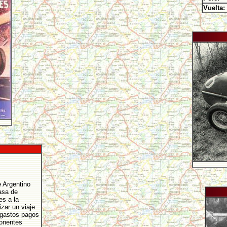
Vuelta:
 Argentino
asa de
es a la
izar un viaje
 gastos pagos
ponentes