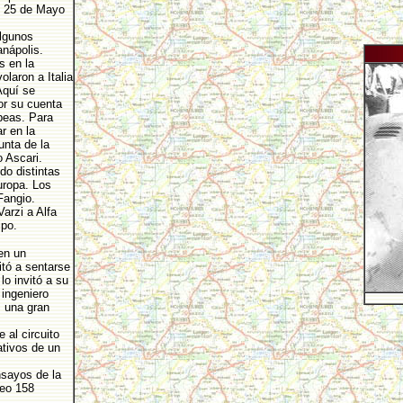
s 25 de Mayo
lgunos
anápolis.
s en la
laron a Italia
Aquí se
or su cuenta
peas. Para
r en la
unta de la
 Ascari.
do distintas
uropa. Los
Fangio.
arzi a Alfa
ipo.
en un
vitó a sentarse
lo invitó a su
 ingeniero
, una gran
 al circuito
ativos de un
nsayos de la
omeo 158