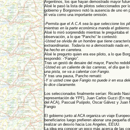
Argentinos, los que hayan demostrado mayor futuro
Aloé le pasó la lista de pilotos seleccionados por l
gobierno y Borgonovo notó la ausencia de uno en pa
él veía como una importante omisión.
-
Permita que el A.C.A sea la que seleccione los pil
mientras en la parte económica manda el gobierno
Aloé lo miró sorprendido mientras le preguntaba el 
observación, a lo que “Pancho” le contestó:
-Usted se olvida de un hombre que tiene caracterís
extraordinarias. Todavía no a demostrado nada en p
ha hecho en carretera
.
Aloé le pregunto quien era ese piloto, a lo que Bor
respondió: -
“Fangio”
.
Tras un gestó de desaire del mayor, Pancho redob
-Usted es un caliente de las carreras, el día que l
una pista, se va a calentar con Fangio.
Y tras una pausa, Pancho remató:
-Y si usted cree que Fangio no puede ir en esa de
lo dice claramente.
Los seleccionados finalmente serían: Ricardo Nasi 
representación de YPF), Juan Carlos Guzzi (En re
del ACA), Pascual Puópolo, Oscar Gálvez y Juan
Fangio
El gobierno junto al ACA organiza un viaje Europeo
beneficiarios luego prefieren abonar una pequeña d
realizar un desvío hacia Los Angeles, EEUU.
La idea era conocer un poco más acerca de las c