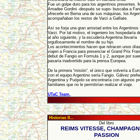
Fue un golpe duro para los argentinos presentes. 
Amadee Gordini -después se supo- buscaba a Fan
ofrecerle en Berna una de sus máquinas, los Argen
acompañaban los restos de Varzi a Galliate.
Así se forja una gran amistad entre los Argentinos y
Varzi. Por tal motivo, el ingeniero los hospedaría 
al año siguiente, y la escudería Argentina llevaría
orgullosamente el nombre de su hijo.
Los acontecimientos hacen que retracen unos días 
viajen a Francia para presenciar el Grand Prix Fran
debut de Fangio en Formula 1 y 2, aunque por suert
pasaría inadvertido para la prensa Europea.
De la primera “misión”, el único que volvería a Eu
con el equipo Argentino sería Fangio. Gálvez prefer
Argentina y Puópolo se encontraría con algunos p
familiares que no le permitirían realizar el viaje.
UTaC Team.
Historias II...
Del libro
REIMS VITESSE, CHAMPAGN
PASSION