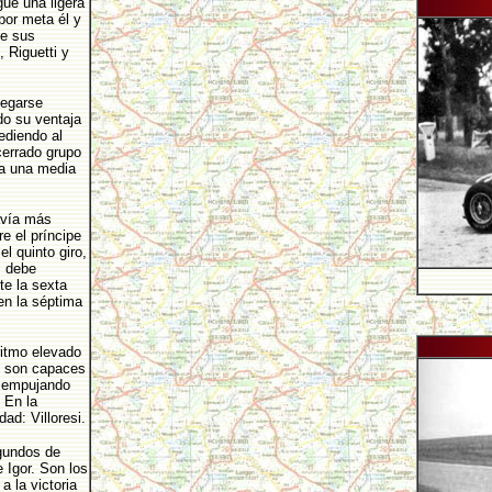
ue una ligera
por meta él y
de sus
, Riguetti y
egarse
o su ventaja
ediendo al
cerrado grupo
ra una media
avía más
e el príncipe
el quinto giro,
, debe
te la sexta
 en la séptima
ritmo elevado
o son capaces
s empujando
 En la
ad: Villoresi.
gundos de
e Igor. Son los
 la victoria