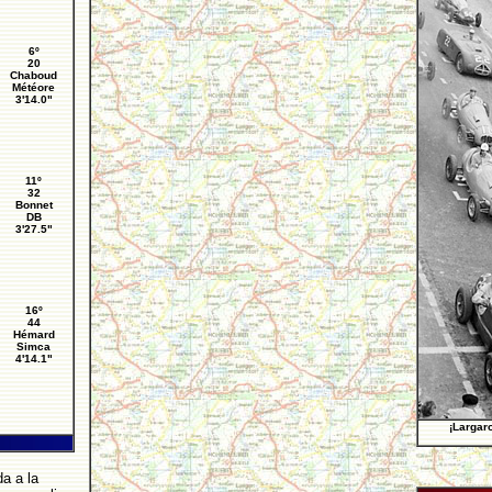
6º
20
Chaboud
Météore
3'14.0"
11º
32
Bonnet
DB
3'27.5"
16º
44
Hémard
Simca
4'14.1"
¡Largar
a a la