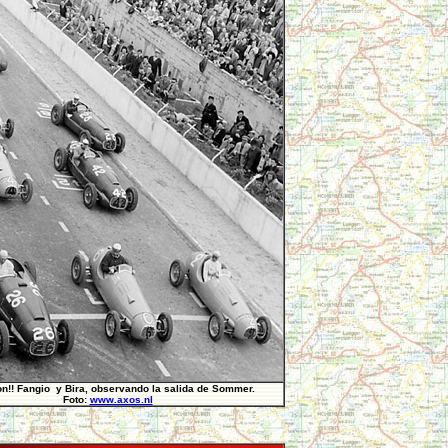
on!! Fangio y Bira, observando la salida de Sommer.
Foto:
www.axos.nl