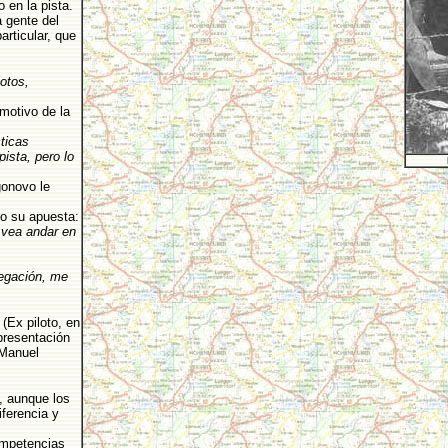
 en la pista.
a gente del
rticular, que
otos,
.
motivo de la
ticas
ista, pero lo
gonovo le
lo su apuesta:
o vea andar en
legación, me
(Ex piloto, en
presentación
 Manuel
, aunque los
iferencia y
ompetencias