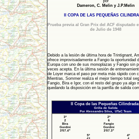
por
Dameron, C. Melin y J.P.Melin
II COPA DE LAS PEQUEÑAS CILINDR
Prueba previa al Gran Prix del ACF disputado 
de Julio de 1948
Debido a la lesión de última hora de Trintignant, 
ofrece improvisadamente a Fangio la oportunidad 
Europa con uno de sus monoplazas y Fangio sin p
veces acepta. En la última sesión de entrenamient
de Loyer marca el paso por meta más rápido con 
Mientras, Sommer realiza el mejor tiempo total se
Fangio, Bira e Igor, con el resto del grupo ya algo 
quedando la disposición en la parrilla de salida co
II Copa de las Pequeñas Cilindrada
Grilla de Salida
Por Alessandro Silva, UTaC Team
3º
2º
2
6
Bira
Fangio
Gordini
Gordini
3'07.4"
3'07.3"
5º
4º
42
4