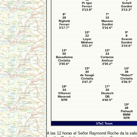
Pr Igor
Schell
Ferrari
Gordini
3'13.8"
3'13.3"
8º
7º
28
10
Righetti
Manzon
Ferrari
Gordini
3'17.7"
3'16.6"
10º
9º
22
8
Loyer
Scaron
Météore
Gordini
3'21.0"
3'19.6"
13º
12º
50
24
Basadonna
Cortanze
Cisitalia
Amilcar
3'30.6"
3'30.2"
15º
14º
40
38
de Saugé
"Robert"
Cisitalia
Cisitalia
3'47.3"
3'36.5"
18º
17º
34
30
Villoresi
Deutsch
Maserati
DB
NTR
4'40.5"
19º
48
Flahault
BMW
NTR
UTaC Team
A las 12 horas el Señor Raymond Roche da la salid