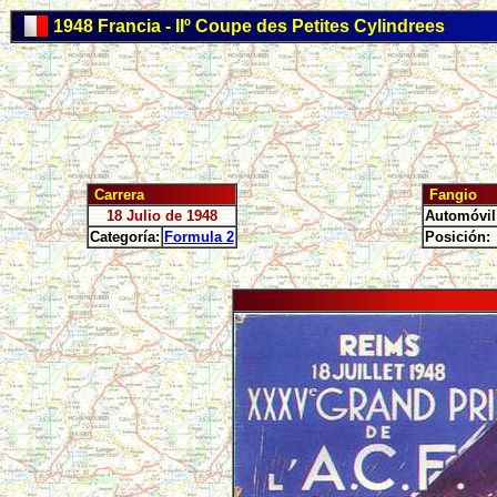
1948 Francia - IIº Coupe des Petites Cylindrees
Carrera
Fangio
18 Julio de 1948
Automóvil
Categoría:
Formula 2
Posición: