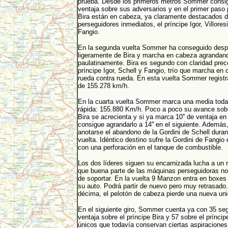
prueba. Desde los primeros metros Sommer consig
ventaja sobre sus adversarios y en el primer paso 
Bira están en cabeza, ya claramente destacados 
perseguidores inmediatos, el príncipe Igor, Villoresi
Fangio.
En la segunda vuelta Sommer ha conseguido desp
ligeramente de Bira y marcha en cabeza agrandand
paulatinamente. Bira es segundo con claridad prec
príncipe Igor, Schell y Fangio, trío que marcha en 
rueda contra rueda. En esta vuelta Sommer regist
de 155.278 km/h.
En la cuarta vuelta Sommer marca una media tod
rápida: 155.880 Km/h. Poco a poco su avance sobr
Bira se acrecienta y si ya marca 10'' de ventaja en 
consigue agrandarlo a 14'' en el siguiente. Además
anotarse el abandono de la Gordini de Schell duran
vuelta. Idéntico destino sufre la Gordini de Fangio
con una perforación en el tanque de combustible.
Los dos líderes siguen su encarnizada lucha a un 
que buena parte de las máquinas perseguidoras n
de soportar. En la vuelta 9 Manzon entra en boxe
su auto. Podrá partir de nuevo pero muy retrasado.
décima, el pelotón de cabeza pierde una nueva unid
En el siguiente giro, Sommer cuenta ya con 35 se
ventaja sobre el príncipe Bira y 57 sobre el príncip
únicos que todavía conservan ciertas aspiraciones a