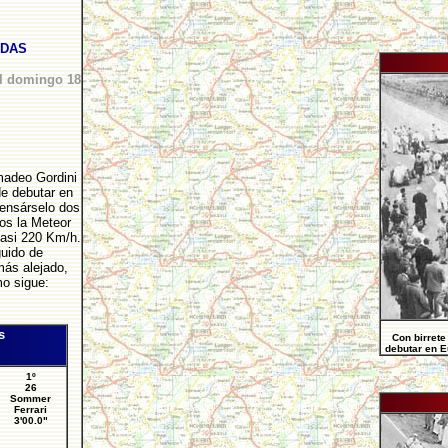
ADAS
el domingo 18
Amadeo Gordini
de debutar en
ensárselo dos
os la Meteor
casi 220 Km/h.
guido de
más alejado,
mo sigue:
s
Con birrete
debutar en Eu
1º
26
Sommer
Ferrari
3'00.0"