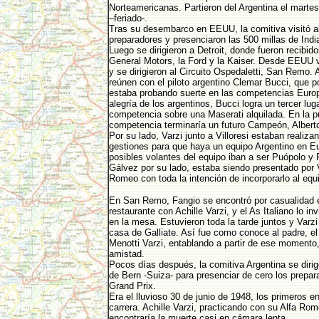
Norteamericanas. Partieron del Argentina el marte
–feriado-.
Tras su desembarco en EEUU, la comitiva visitó a
preparadores y presenciaron las 500 millas de Indi
Luego se dirigieron a Detroit, donde fueron recibido
General Motors, la Ford y la Kaiser. Desde EEUU vo
y se dirigieron al Circuito Ospedaletti, San Remo. 
reúnen con el piloto argentino Clemar Bucci, que p
estaba probando suerte en las competencias Euro
alegría de los argentinos, Bucci logra un tercer luga
competencia sobre una Maserati alquilada. En la p
competencia terminaría un futuro Campeón, Alberto
Por su lado, Varzi junto a Villoresi estaban realizan
gestiones para que haya un equipo Argentino en E
posibles volantes del equipo iban a ser Puópolo y 
Gálvez por su lado, estaba siendo presentado por V
Romeo con toda la intención de incorporarlo al equ
En San Remo, Fangio se encontró por casualidad 
restaurante con Achille Varzi, y el As Italiano lo in
en la mesa. Estuvieron toda la tarde juntos y Varzi 
casa de Galliate. Así fue como conoce al padre, el
Menotti Varzi, entablando a partir de ese momento
amistad.
Pocos días después, la comitiva Argentina se dirige
de Bern -Suiza- para presenciar de cero los prepar
Grand Prix.
Era el lluvioso 30 de junio de 1948, los primeros e
carrera. Achille Varzi, practicando con su Alfa R
encontraría la muerte casi en cámara lenta.