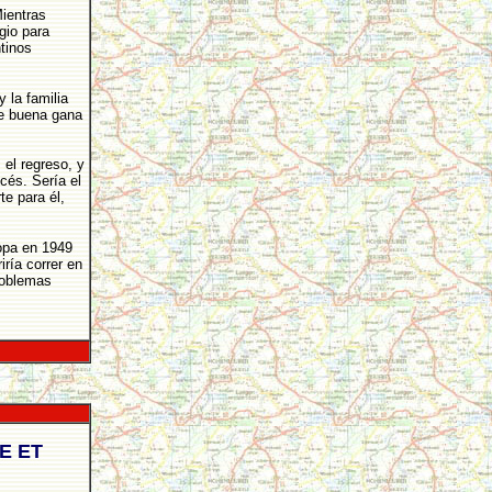
Mientras
gio para
tinos
 la familia
de buena gana
el regreso, y
cés. Sería el
e para él,
ropa en 1949
iría correr en
roblemas
E ET