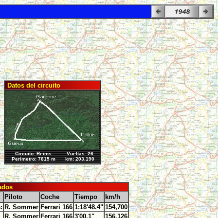
Datos del circuito
Circuito: Reims
Vueltas: 26
Perímetro: 7815 m
km: 203.190
ados
Piloto
Coche
Tiempo
km/h
:
R. Sommer
Ferrari 166
1:18'48.4"
154,700
R. Sommer
Ferrari 166
3'00.1"
156.126