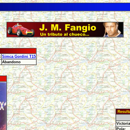
:
Simca Gordini T15
Abandono
Result
Victoria
Pole: